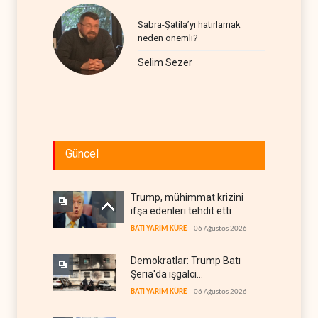
Sabra-Şatila’yı hatırlamak
neden önemli?
Selim Sezer
Güncel
Trump, mühimmat krizini
ifşa edenleri tehdit etti
BATI YARIM KÜRE
06 Ağustos 2026
Demokratlar: Trump Batı
Şeria'da işgalci
yerleşimcilere cezasızlık
BATI YARIM KÜRE
06 Ağustos 2026
sağladı