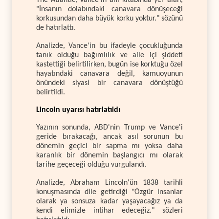
The Atlantic, Vance'in anı kitabında yer alan,
"İnsanın dolabındaki canavara dönüşeceği
korkusundan daha büyük korku yoktur." sözünü
de hatırlattı.
Analizde, Vance'in bu ifadeyle çocukluğunda
tanık olduğu bağımlılık ve aile içi şiddeti
kastettiği belirtilirken, bugün ise korktuğu özel
hayatındaki canavara değil, kamuoyunun
önündeki siyasi bir canavara dönüştüğü
belirtildi.
Lincoln uyarısı hatırlatıldı
Yazının sonunda, ABD'nin Trump ve Vance'i
geride bırakacağı, ancak asıl sorunun bu
dönemin geçici bir sapma mı yoksa daha
karanlık bir dönemin başlangıcı mı olarak
tarihe geçeceği olduğu vurgulandı.
Analizde, Abraham Lincoln'ün 1838 tarihli
konuşmasında dile getirdiği "Özgür insanlar
olarak ya sonsuza kadar yaşayacağız ya da
kendi elimizle intihar edeceğiz." sözleri