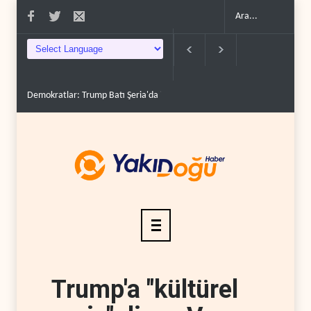
imcilere ..
İsrail, beyin göçünde rekora koşuyor..
Kolombiya kartelleri Ukray
Trump'a "kültürel