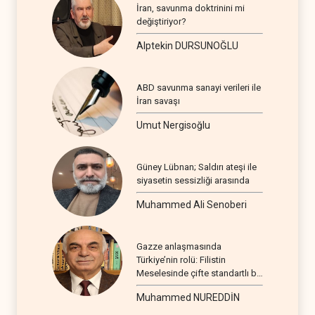
İran, savunma doktrinini mi
değiştiriyor?
Alptekin DURSUNOĞLU
ABD savunma sanayi verileri ile
İran savaşı
Umut Nergisoğlu
Güney Lübnan; Saldırı ateşi ile
siyasetin sessizliği arasında
Muhammed Ali Senoberi
Gazze anlaşmasında
Türkiye’nin rolü: Filistin
Meselesinde çifte standartlı bir
seyir
Muhammed NUREDDİN