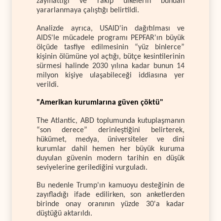
zayıflattığı ve rakip ülkelerin bundan
yararlanmaya çalıştığı belirtildi.
Analizde ayrıca, USAID'in dağıtılması ve
AIDS'le mücadele programı PEPFAR'ın büyük
ölçüde tasfiye edilmesinin “yüz binlerce”
kişinin ölümüne yol açtığı, bütçe kesintilerinin
sürmesi halinde 2030 yılına kadar bunun 14
milyon kişiye ulaşabileceği iddiasına yer
verildi.
"Amerikan kurumlarına güven çöktü"
The Atlantic, ABD toplumunda kutuplaşmanın
“son derece” derinleştiğini belirterek,
hükümet, medya, üniversiteler ve dini
kurumlar dahil hemen her büyük kuruma
duyulan güvenin modern tarihin en düşük
seviyelerine gerilediğini vurguladı.
Bu nedenle Trump'ın kamuoyu desteğinin de
zayıfladığı ifade edilirken, son anketlerden
birinde onay oranının yüzde 30'a kadar
düştüğü aktarıldı.