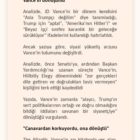
Vance'in dönüşümü
Analizde, JD Vance'in bir dönem kendisini
"Asla Trumpçı değilim" diye tanımladığı,
Trump için "aptal", "Amerika'nın Hitler'i" ve
"Beyaz işçi sınıfını karanlık bir geleceğe
sürüklüyor" ifadelerini kullandığı hatırlatıldı.
Ancak yazıya göre, siyasi yükseliş arzusu
Vance'in tutumunu değiştirdi.
Analizde, önce Senato'ya, ardından Başkan
Yardımcılığı'na uzanan süreçte Vance'in,
Hillbilly Elegy dönemindeki "zor gerçekleri
dile getiren ve doğruluktan taviz vermeyen"
kişiliğini terk ettiği kaydedildi
Yazıda, Vance'in zamanla "alaycı, Trump'ın
sert politikalarının ortağı ve doğru olmadığını
bildiği iddiaları savunan bir siyasetçiye"
dönüştüğü vurgulandı.
"Canavardan korkuyordu, ona dönüştü"