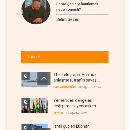
Sabra-Şatila’yı hatırlamak
neden önemli?
Selim Sezer
Güncel
The Telegraph: Hürmüz
anlaşması, İran’ın savaşı
kazandığını gösteriyor
BATI YARIM KÜRE
07 Ağustos 2026
Yemen’den dengeleri
değiştirecek yeni askeri
denklem
YEMEN
07 Ağustos 2026
İsrail güçleri Lübnan