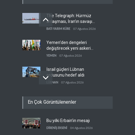
The Telegraph: Hürmüz
anlaşması, İran’ın savaşı
kazandığını gösteriyor
BATI YARIM KÜRE
07 Ağustos 2026
Yemen’den dengeleri
değiştirecek yeni askeri
denklem
YEMEN
07 Ağustos 2026
İsrail güçleri Lübnan
ordusunu hedef aldı
LÜBNAN
07 Ağustos 2026
Foreign Affairs: ABD
En Çok Görüntülenenler
Ortadoğu'dan elini çekmeli
BATI YARIM KÜRE
07 Ağustos 2026
Bu yılki Erbain’in mesajı
Suudi Arabistan, Türkiye ve
Pakistan ortak savunma
DİRENİŞ EKSENİ
04 Ağustos 2026
anlaşması imzaladı