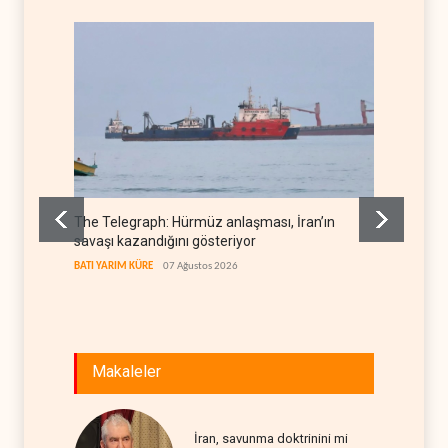
The Telegraph: Hürmüz anlaşması, İran’ın
Yemen’
savaşı kazandığını gösteriyor
denkl
BATI YARIM KÜRE
07 Ağustos 2026
YEMEN
Makaleler
İran, savunma doktrinini mi