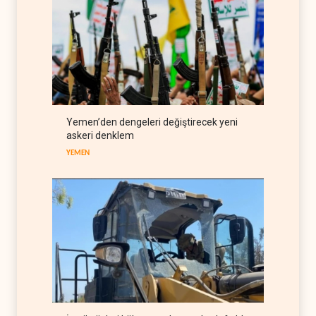
bitebilir, ABD silah stokları
zorlanıyor
BATI YARIM KÜRE
07 Ağustos 2026
İsrail ordusunda helikopter
krizi
İSRAİL
07 Ağustos 2026
Gazze'nin yeniden inşası
Yemen’den dengeleri değiştirecek yeni
yerine askeri üs projesi
askeri denklem
FİLİSTİN
07 Ağustos 2026
YEMEN