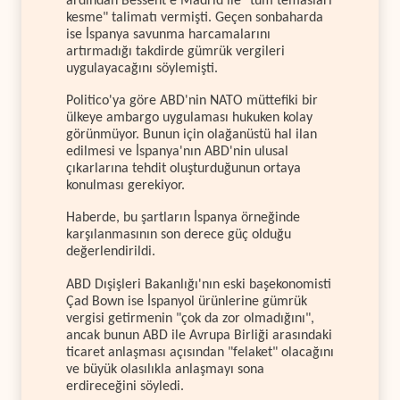
ardından Bessent'e Madrid ile "tüm temasları
kesme" talimatı vermişti. Geçen sonbaharda
ise İspanya savunma harcamalarını
artırmadığı takdirde gümrük vergileri
uygulayacağını söylemişti.
Politico'ya göre ABD'nin NATO müttefiki bir
ülkeye ambargo uygulaması hukuken kolay
görünmüyor. Bunun için olağanüstü hal ilan
edilmesi ve İspanya'nın ABD'nin ulusal
çıkarlarına tehdit oluşturduğunun ortaya
konulması gerekiyor.
Haberde, bu şartların İspanya örneğinde
karşılanmasının son derece güç olduğu
değerlendirildi.
ABD Dışişleri Bakanlığı'nın eski başekonomisti
Çad Bown ise İspanyol ürünlerine gümrük
vergisi getirmenin "çok da zor olmadığını",
ancak bunun ABD ile Avrupa Birliği arasındaki
ticaret anlaşması açısından "felaket" olacağını
ve büyük olasılıkla anlaşmayı sona
erdireceğini söyledi.