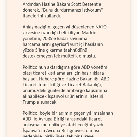
Ardından Hazine Bakanı Scott Bessent'e
dönerek, "Bunu durdurmanızı istiyorum"
ifadelerini kullandı.
Anlaşmazlığın, geçen yıl düzenlenen NATO
zirvesine uzandığı belirtiliyor. Madrid
yönetimi, 2035'e kadar savunma
harcamalarını gayrisafi yurt içi hasılanın
yüzde 5'ine çıkarma taahhüdünü
desteklemeyen tek müttefik olmuştu.
Politico'nun aktardığına göre ABD yönetimi
olası ticaret kısıtlamaları için hazırlıklara
başladı. Habere göre Hazine Bakanlığı, ABD
Ticaret Temsilciliği ve Ticaret Bakanlığı,
önümüzdeki günlerde ambargo kapsamına
alınabilecek İspanyol ürünlerinin listesini
Trump'a sunacak.
Politico, böyle bir adımın geçen yıl imzalanan
ABD ile Avrupa Birliği arasındaki ticaret
anlaşmasını tehlikeye atabileceğini yazdı.
İspanya'nın Avrupa Birliği üyesi olması
nedeniyle, birlik üyesi tek bir ülkeye