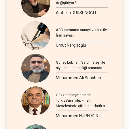
değiştiriyor?
Alptekin DURSUNOĞLU
ABD savunma sanayi verileri ile
İran savaşı
Umut Nergisoğlu
Güney Lübnan; Saldırı ateşi ile
siyasetin sessizliği arasında
Muhammed Ali Senoberi
Gazze anlaşmasında
Türkiye’nin rolü: Filistin
Meselesinde çifte standartlı bir
seyir
Muhammed NUREDDİN