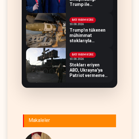
Trump ile
Netanyahu ittifakını
sınava tabi tutuyor
BATI YARIM KÜRE
10.08.2026
Trump'ın tükenen
mühimmat
stoklarıyla
imtihanı: ABD
cephesinde kim, ne
BATI YARIM KÜRE
söyledi?
10.08.2026
Stokları eriyen
ABD, Ukrayna'ya
Patriot vermemek
için bahane arıyor
Makaleler