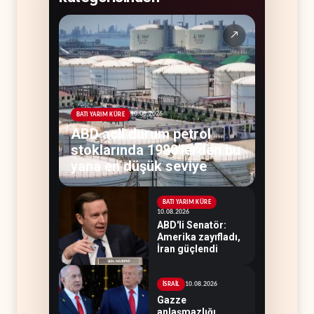
↗
10.08.2026
BATI YARIM KÜRE
ABD acil durum petrol
stoklarında 1980'lerden bu
yana en düşük seviye
BATI YARIM KÜRE
10.08.2026
ABD'li Senatör:
Amerika zayıfladı,
İran güçlendi
10.08.2026
İSRAİL
Gazze
anlaşmazlığı