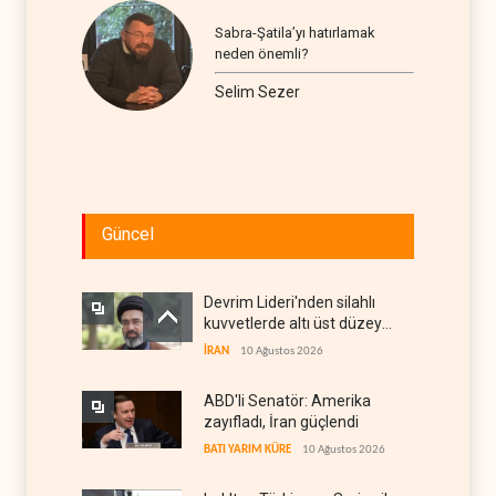
Sabra-Şatila’yı hatırlamak
neden önemli?
Selim Sezer
Güncel
Devrim Lideri'nden silahlı
kuvvetlerde altı üst düzey
atama
İRAN
10 Ağustos 2026
ABD'li Senatör: Amerika
zayıfladı, İran güçlendi
BATI YARIM KÜRE
10 Ağustos 2026