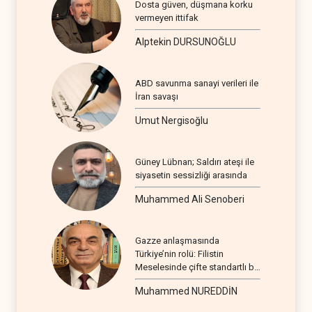
Dosta güven, düşmana korku
vermeyen ittifak
Alptekin DURSUNOĞLU
ABD savunma sanayi verileri ile
İran savaşı
Umut Nergisoğlu
Güney Lübnan; Saldırı ateşi ile
siyasetin sessizliği arasında
Muhammed Ali Senoberi
Gazze anlaşmasında
Türkiye’nin rolü: Filistin
Meselesinde çifte standartlı bir
seyir
Muhammed NUREDDİN