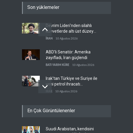
Son yüklemeler
Devrim Lideri'nden silahlı
kuvvetlerde altı üst düzey
atama
İRAN
10 Ağustos 2026
ABD'li Senatör: Amerika
zayıfladı, İran güçlendi
BATI YARIM KÜRE
10 Ağustos 2026
Irak'tan Türkiye ve Suriye ile
yeni petrol ihracatı
anlaşması
IRAK
10 Ağustos 2026
Rızai'nin yeni görevi İran
En Çok Görüntülenenler
ordusunda geniş yankı buldu
İRAN
10 Ağustos 2026
Suudi Arabistan, kendisini
ABD acil durum petrol