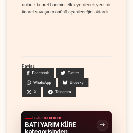
dolarlık ticaret hacmini etkileyebilecek yeni bir
ticaret savaşının önünü açabileceğini aktardı.
Paylaş:
Facebook
Twitter
WhatsApp
Bluesky
X
Telegram
İLGILI HABERLER
BATI YARIM KÜRE
kategorisinden