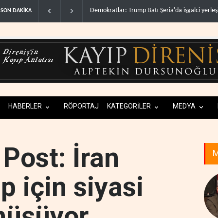
İsrail, beyin göçünde rekora koşuyor..
Kolomb
SON DAKİKA
HABERLER
RÖPORTAJ
KATEGORİLER
MEDYA
Post: İran
M
 için siyasi
nüşüyor