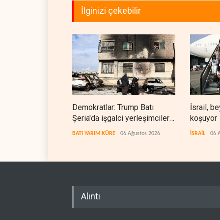
İlginizi çekebilir
Demokratlar: Trump Batı
İsrail, 
Şeria'da işgalci yerleşimcilere
koşuyor
cezasızlık sağladı
BATI YARIM KÜRE
06 Ağustos 2026
İSRAİL
06 
Alıntı