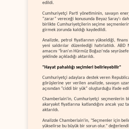
edildi.
Cumhuriyetçi Parti yönetiminin, savaşın enerj
“zarar” vereceği konusunda Beyaz Saray'ı dah
birlikte Cumhuriyetçilerin seçime seçmenleri
girmek zorunda kaldığı kaydedildi.
Analizde, petrol fiyatlarının yükseldiği, finan
yeni saldırılar düzenlediği hatırlatıldı. AB
amacını "İran'ın Hürmüz Boğazı'nda seyrüsefe
şeklinde açıkladığı aktarıldı.
"Hayat pahalılığı seçimleri belirleyebilir"
Cumhuriyetçi adaylara destek veren Republica
görüşlerine yer verilen analizde, savaşın uz
açısından “ciddi bir yük” oluşturduğu ifade edil
Chamberlain'in, Cumhuriyetçi seçmenlerin 
akaryakıt fiyatlarına katlandığını ancak yaz 
aktarıldı.
Analizde Chamberlain'in, "Seçmenler için belirl
yükselirse bu büyük bir sorun olur." değerlend