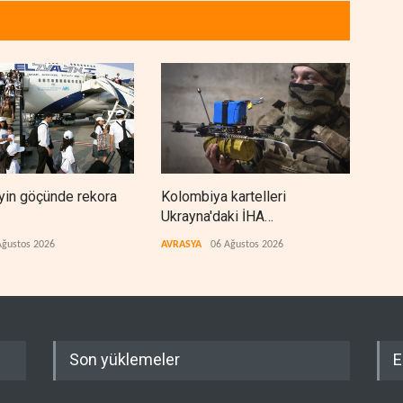
beyin göçünde rekora
Kolombiya kartelleri
Suud
Ukrayna'daki İHA
petr
teknolojisinin peşine düştü
düşü
Ağustos 2026
AVRASYA
06 Ağustos 2026
ARAP
Son yüklemeler
E