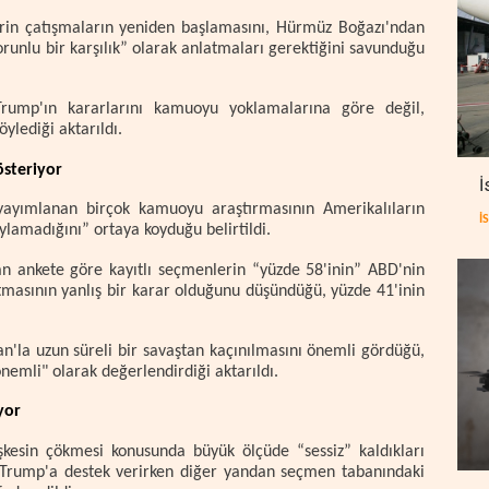
erin çatışmaların yeniden başlamasını, Hürmüz Boğazı'ndan
runlu bir karşılık” olarak anlatmaları gerektiğini savunduğu
rump'ın kararlarını kamuoyu yoklamalarına göre değil,
ylediği aktarıldı.
steriyor
İ
ayımlanan birçok kamuoyu araştırmasının Amerikalıların
İ
lamadığını” ortaya koyduğu belirtildi.
n ankete göre kayıtlı seçmenlerin “yüzde 58'inin” ABD'nin
atmasının yanlış bir karar olduğunu düşündüğü, yüzde 41'inin
ran'la uzun süreli bir savaştan kaçınılmasını önemli gördüğü,
emli" olarak değerlendirdiği aktarıldı.
yor
eşkesin çökmesi konusunda büyük ölçüde “sessiz” kaldıkları
dan Trump'a destek verirken diğer yandan seçmen tabanındaki