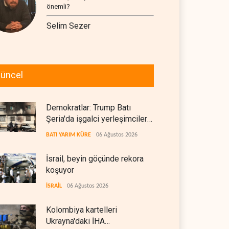
önemli?
Selim Sezer
üncel
Demokratlar: Trump Batı
Şeria'da işgalci yerleşimcilere
cezasızlık sağladı
BATI YARIM KÜRE
06 Ağustos 2026
İsrail, beyin göçünde rekora
koşuyor
İSRAİL
06 Ağustos 2026
Kolombiya kartelleri
Ukrayna'daki İHA