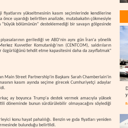
i fiyatlarını yükseltmesinin kasım seçimlerinde kendilerine
a önce uyardığı belirtilen analizde, mutabakatın çökmesiyle
n “büyük bölümünün” desteklemediği bir savaşın gölgesinde
s piyasalarının gerilediği ve ABD'nin aynı gün İran'a yönelik
D Merkez Kuvvetler Komutanlığı'nın (CENTCOM), saldırıların
r özgürlüğünü tehdit etme kapasitesini daha da zayıflatmak"
n Main Street Partnership'in Başkanı Sarah Chamberlain'in
amasının kasım ayında seçime girecek Cumhuriyetçi adaylar
D
di.
y
birkaç ay boyunca Trump'a destek vermek amacıyla yüksek
tatili döneminde bunun sürdürülebilir olmayacağını söylediği
B
eyici konu hayat pahalılığı. Benzin ve gıda fiyatları yeniden
irmesinde bulunduğu belirtildi.