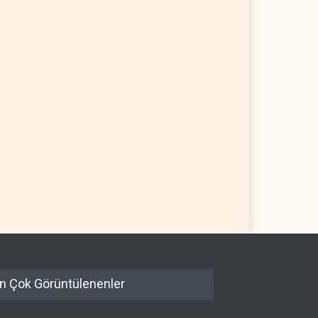
i Arabistan, Asya için
İsrail, Afrika Boynuzu'nu yeni
ol fiyatını altı yılın en
güvenlik hattına dönüştürüyor
ğüne indirdi
 DÜNYASI
06 Ağustos 2026
İSRAİL
06 Ağustos 2026
n Çok Görüntülenenler