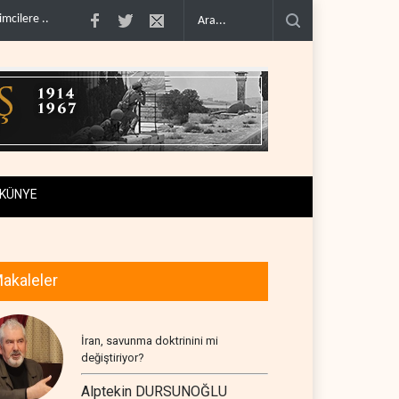
iya kartelleri Ukrayna'daki İHA teknolojisinin peşin..
Suudi Arabistan, Asya için 
KÜNYE
akaleler
İran, savunma doktrinini mi
değiştiriyor?
Alptekin DURSUNOĞLU