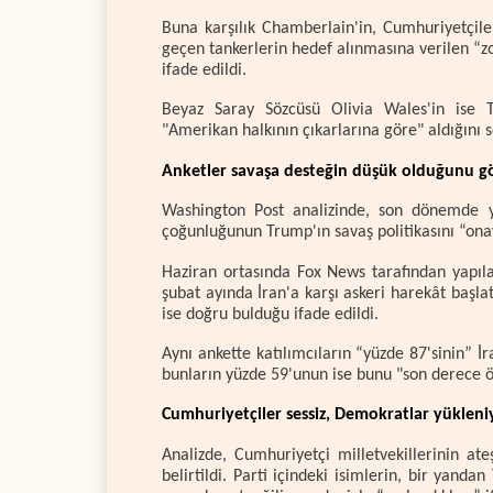
Buna karşılık Chamberlain'in, Cumhuriyetçil
geçen tankerlerin hedef alınmasına verilen “zo
ifade edildi.
Beyaz Saray Sözcüsü Olivia Wales'in ise T
"Amerikan halkının çıkarlarına göre" aldığını sö
Anketler savaşa desteğin düşük olduğunu gö
Washington Post analizinde, son dönemde y
çoğunluğunun Trump'ın savaş politikasını “onay
Haziran ortasında Fox News tarafından yapıla
şubat ayında İran'a karşı askeri harekât başl
ise doğru bulduğu ifade edildi.
Aynı ankette katılımcıların “yüzde 87'sinin” İ
bunların yüzde 59'unun ise bunu "son derece ön
Cumhuriyetçiler sessiz, Demokratlar yükleni
Analizde, Cumhuriyetçi milletvekillerinin at
belirtildi. Parti içindeki isimlerin, bir yan