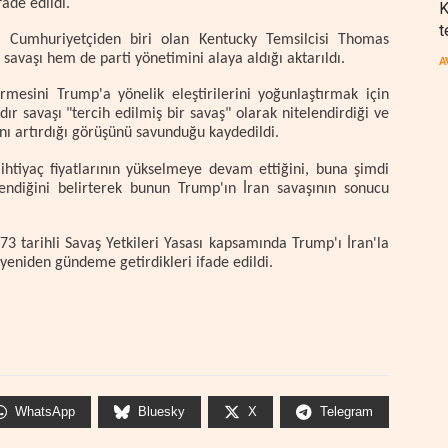
fade edildi.
K
t
ki Cumhuriyetçiden biri olan Kentucky Temsilcisi Thomas
avaşı hem de parti yönetimini alaya aldığı aktarıldı.
A
esini Trump'a yönelik eleştirilerini yoğunlaştırmak için
rdır savaşı "tercih edilmiş bir savaş" olarak nitelendirdiği ve
nı artırdığı görüşünü savunduğu kaydedildi.
htiyaç fiyatlarının yükselmeye devam ettiğini, buna şimdi
lendiğini belirterek bunun Trump'ın İran savaşının sonucu
3 tarihli Savaş Yetkileri Yasası kapsamında Trump'ı İran'la
yeniden gündeme getirdikleri ifade edildi.
WhatsApp
Bluesky
X
Telegram