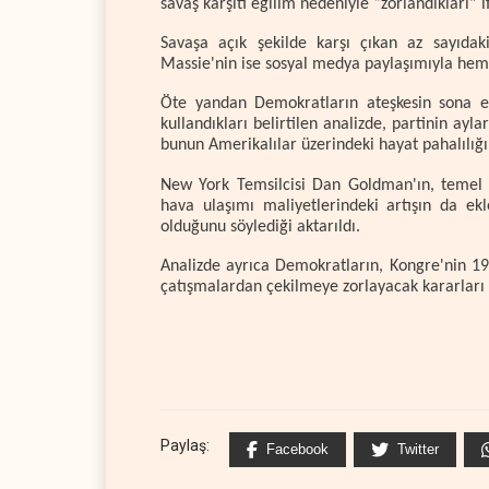
savaş karşıtı eğilim nedeniyle “zorlandıkları” i
Savaşa açık şekilde karşı çıkan az sayıda
Massie'nin ise sosyal medya paylaşımıyla hem s
Öte yandan Demokratların ateşkesin sona erm
kullandıkları belirtilen analizde, partinin ayla
bunun Amerikalılar üzerindeki hayat pahalılığı
New York Temsilcisi Dan Goldman'ın, temel i
hava ulaşımı maliyetlerindeki artışın da ek
olduğunu söylediği aktarıldı.
Analizde ayrıca Demokratların, Kongre'nin 197
çatışmalardan çekilmeye zorlayacak kararları 
Paylaş:
Facebook
Twitter