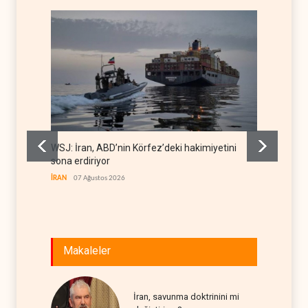
WSJ: İran, ABD’nin Körfez’deki hakimiyetini
İran: A
sona erdiriyor
uğrattı
İRAN
07 Ağustos 2026
İRAN
07
Makaleler
İran, savunma doktrinini mi