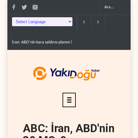
İran: ABD’nin kara saldırısı planını başarısızlı..
Hizbullah’ın ‘silahsızland
ABC: İran, ABD'nin