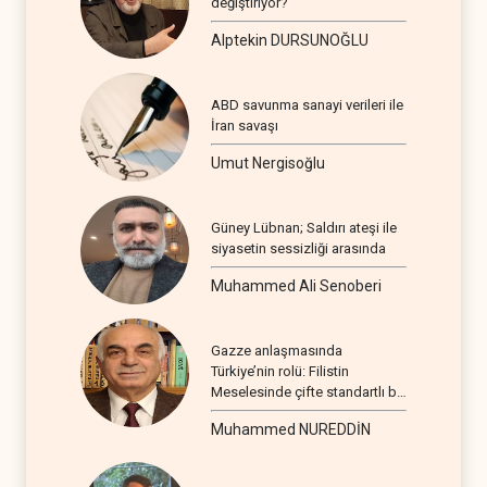
değiştiriyor?
Alptekin DURSUNOĞLU
ABD savunma sanayi verileri ile
İran savaşı
Umut Nergisoğlu
Güney Lübnan; Saldırı ateşi ile
siyasetin sessizliği arasında
Muhammed Ali Senoberi
Gazze anlaşmasında
Türkiye’nin rolü: Filistin
Meselesinde çifte standartlı bir
seyir
Muhammed NUREDDİN