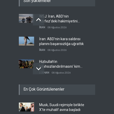
Son yüklemeler
WSJ: İran, ABD’nin
Körfez’deki hakimiyetini
sona erdiriyor
İRAN
08 Ağustos 2026
İran: ABD’nin kara saldırısı
planını başarısızlığa uğrattık
İRAN
08 Ağustos 2026
Hizbullah’ın
‘silahsızlandırılmasını’ kim
denetleyecek?
LÜBNAN
08 Ağustos 2026
Bekai'den Trump’a ‘savaş
En Çok Görüntülenenler
ganimeti’ yanıtı: Önce savaşı
kazan
İRAN
08 Ağustos 2026
Musk, Suudi rejimiyle birlikte
Pentagon silah şirketlerinin
X'te muhalif avına başladı
önünü açıyor