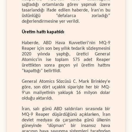
sağladığı ortamlarda görev yapmak üzere
tasarlandığı ifade edilen haberde, İran'ın bu
üstünlüğü “defalarca zorladığı”
değerlendirmesine yer verildi.
Üretim hattı kapatıldı
Haberde, ABD Hava Kuvvetleri'nin MQ-9
Reaper için son beş yıllık tedarik sözleşmesini
2020 yılında yaptığı, üretici General
Atomics'in ise toplam 575 adet Reaper
ürettikten sonra geçen yıl üretim hattını
“kapattığı” belirtildi.
General Atomics Sözcüsü C. Mark Brinkley'e
göre, son dört uçaklık siparişte her bir MQ-
9'un maliyetinin yaklaşık 16 milyon dolar
olduğu aktarıldı.
İran, salı günü ABD saldırıları sırasında bir
MQ-9 Reaper düşürdüğünü açıklarken, İran
devlet medyası da çarşamba günü ülkenin
güneyinde "düşman" bir insansız hava
aracının hava savunma sistemleri tarafından