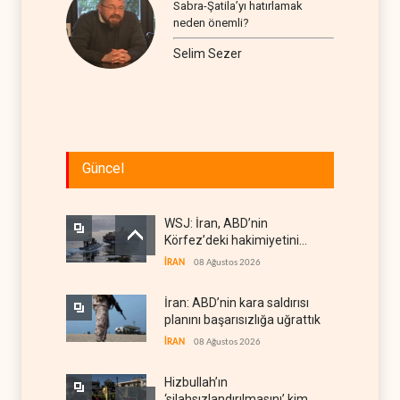
Sabra-Şatila’yı hatırlamak
neden önemli?
Selim Sezer
Güncel
WSJ: İran, ABD’nin
Körfez’deki hakimiyetini
sona erdiriyor
İRAN
08 Ağustos 2026
İran: ABD’nin kara saldırısı
planını başarısızlığa uğrattık
İRAN
08 Ağustos 2026
Hizbullah’ın
‘silahsızlandırılmasını’ kim