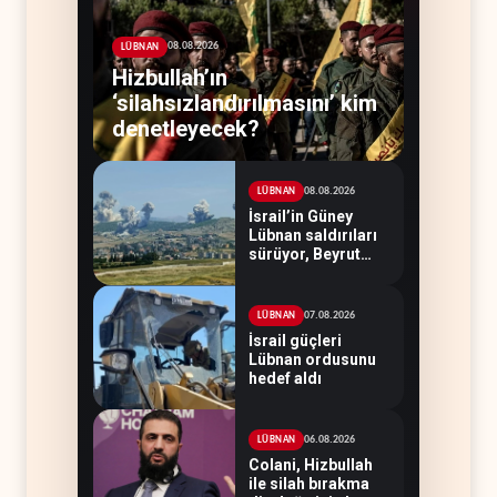
08.08.2026
LÜBNAN
Hizbullah’ın
‘silahsızlandırılmasını’ kim
denetleyecek?
08.08.2026
LÜBNAN
İsrail’in Güney
Lübnan saldırıları
sürüyor, Beyrut
suskun
07.08.2026
LÜBNAN
İsrail güçleri
Lübnan ordusunu
hedef aldı
06.08.2026
LÜBNAN
Colani, Hizbullah
ile silah bırakma