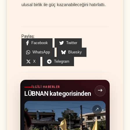
ulusal birlik ile güç kazanabileceğini hatırlattı.
Paylaş:
Facebook
Twitter
WhatsApp
Bluesky
X
Telegram
İLGILI HABERLER
LÜBNAN kategorisinden
↗