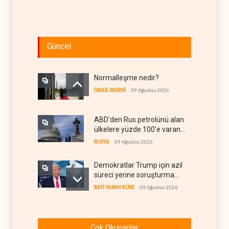
Güncel
Normalleşme nedir?
İSRAİL EKSENİ
09 Ağustos 2026
ABD'den Rus petrolünü alan
ülkelere yüzde 100'e varan
gümrük vergisi
RUSYA
09 Ağustos 2026
Demokratlar Trump için azil
süreci yerine soruşturma
hazırlıyor
BATI YARIM KÜRE
09 Ağustos 2026
Hürmüz krizi Guyana ve
Afrika'daki petrol
Çok Okunanlar