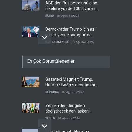
ABD'den Rus petrolünü alan
ülkelere yüzde 100'e varan
gümrük vergisi
RUSYA
09 Ağustos 2026
Demokratlar Trump için azil
süreci yerine soruşturma
hazırlıyor
BATI YARIM KÜRE
09 Ağustos 2026
Hürmüz krizi Guyana ve
En Çok Görüntülenenler
Afrika'daki petrol
üreticilerine yaradı
AFRİKA
09 Ağustos 2026
Gazeteci Magnier: Trump,
Pentagon silah şirketlerine
Hürmüz Boğazı denetimini
21 gün süre verdi
doğrudan İran ve Umman'a
RÖPORTAJ
07 Ağustos 2026
BATI YARIM KÜRE
09 Ağustos 2026
teslim etti
Yemen’den dengeleri
değiştirecek yeni askeri
denklem
YEMEN
07 Ağustos 2026
The Telegraph: Hürmüz