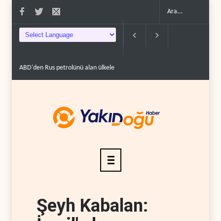
ABD'den Rus petrolünü alan ülkelere yüzde 100'e varan g�..
Demokratl
Şeyh Kabalan: