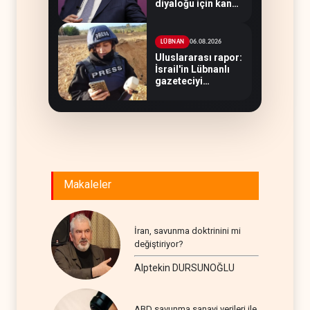
diyaloğu için kanal
arıyor
06.08.2026
LÜBNAN
Uluslararası rapor:
İsrail'in Lübnanlı
gazeteciyi
öldürmesi savaş
suçu
Makaleler
İran, savunma doktrinini mi
değiştiriyor?
Alptekin DURSUNOĞLU
ABD savunma sanayi verileri ile