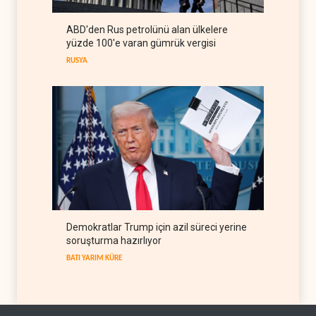
IRAK
09 Ağustos 2026
ABD'den Rus petrolünü alan ülkelere
The Guardian: Trump’ın İran
yüzde 100'e varan gümrük vergisi
stratejisi alay konusu oldu
RUSYA
BATI YARIM KÜRE
08 Ağustos 2026
Demokratlar Trump için azil süreci yerine
soruşturma hazırlıyor
BATI YARIM KÜRE