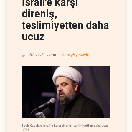
İsrail'e karşı
direniş,
teslimiyetten daha
ucuz
Bu sayfayı yazdır
08/07/26 - 22:30
Şeyh Kabalan: İsrail'e karşı direniş, teslimiyetten daha ucuz
YDH