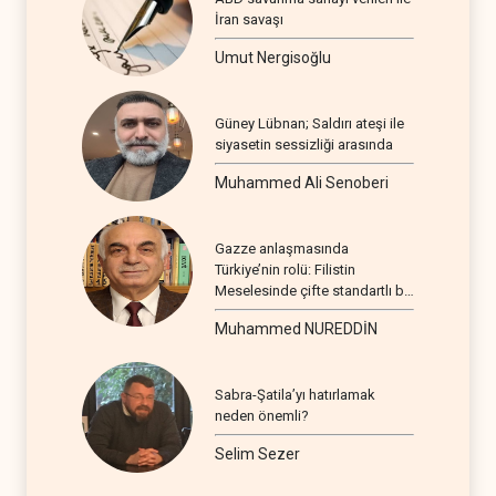
İran savaşı
Umut Nergisoğlu
Güney Lübnan; Saldırı ateşi ile
siyasetin sessizliği arasında
Muhammed Ali Senoberi
Gazze anlaşmasında
Türkiye’nin rolü: Filistin
Meselesinde çifte standartlı bir
seyir
Muhammed NUREDDİN
Sabra-Şatila’yı hatırlamak
neden önemli?
Selim Sezer