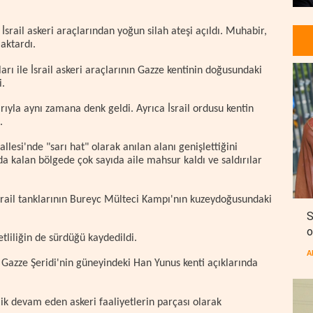
İsrail askeri araçlarından yoğun silah ateşi açıldı. Muhabir,
aktardı.
rı ile İsrail askeri araçlarının Gazze kentinin doğusundaki
i.
arıyla aynı zamana denk geldi. Ayrıca İsrail ordusu kentin
.
llesi'nde "sarı hat" olarak anılan alanı genişlettiğini
da kalan bölgede çok sayıda aile mahsur kaldı ve saldırılar
İsrail tanklarının Bureyc Mülteci Kampı'nın kuzeydoğusundaki
S
o
liliğin de sürdüğü kaydedildi.
A
, Gazze Şeridi'nin güneyindeki Han Yunus kenti açıklarında
lik devam eden askeri faaliyetlerin parçası olarak