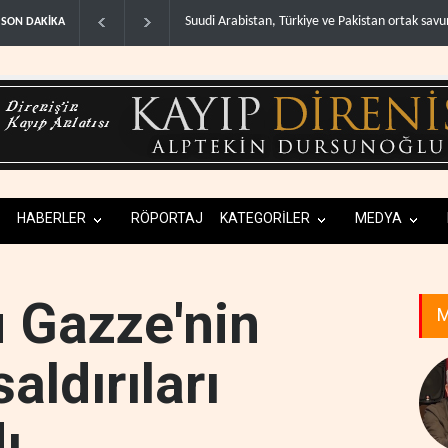
akistan ortak savunma anlaşma..
ABD, Suudi Arabistan'dan petrol ithalatını 40 y
SON DAKİKA
HABERLER
RÖPORTAJ
KATEGORİLER
MEDYA
u Gazze'nin
M
ldırıları
ı