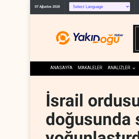
Suudi Arabistan, Türkiye ve P
07 Ağustos 2026
ANASAYFA
MAKALELER
ANALİZLER
İsrail ordus
doğusunda sa
yoğunlaştırd