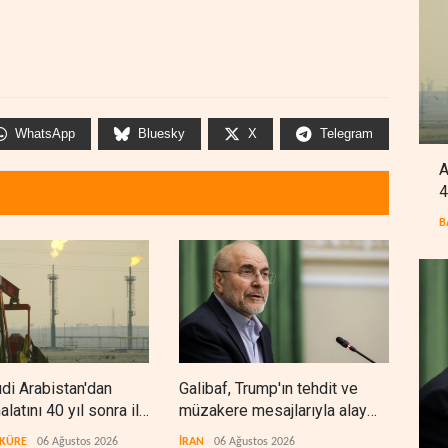
WhatsApp
Bluesky
X
Telegram
A
4
B
di Arabistan'dan
Galibaf, Trump'ın tehdit ve
Trum
halatını 40 yıl sonra ilk
müzakere mesajlarıyla alay
bite
urdu
etti
zorl
 KÜRE
06 Ağustos 2026
İRAN
06 Ağustos 2026
BATI