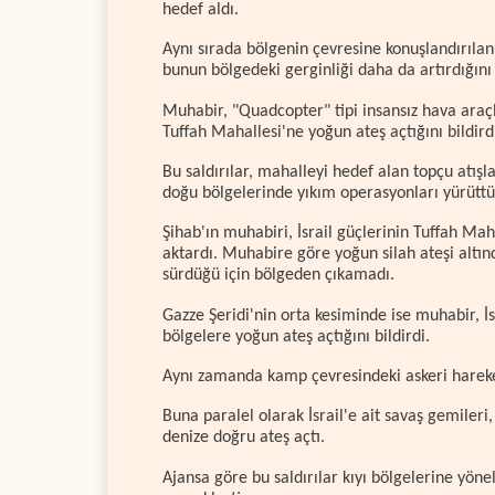
hedef aldı.
Aynı sırada bölgenin çevresine konuşlandırılan 
bunun bölgedeki gerginliği daha da artırdığını 
Muhabir, "Quadcopter" tipi insansız hava araçla
Tuffah Mahallesi'ne yoğun ateş açtığını bildird
Bu saldırılar, mahalleyi hedef alan topçu atışl
doğu bölgelerinde yıkım operasyonları yürüttü
Şihab'ın muhabiri, İsrail güçlerinin Tuffah Maha
aktardı. Muhabire göre yoğun silah ateşi altın
sürdüğü için bölgeden çıkamadı.
Gazze Şeridi'nin orta kesiminde ise muhabir, 
bölgelere yoğun ateş açtığını bildirdi.
Aynı zamanda kamp çevresindeki askeri hareket
Buna paralel olarak İsrail'e ait savaş gemileri
denize doğru ateş açtı.
Ajansa göre bu saldırılar kıyı bölgelerine yöne