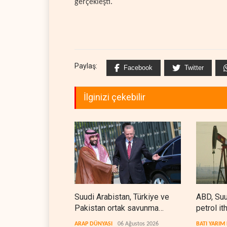
gerçekleşti.
Paylaş:
Facebook
Twitter
İlginizi çekebilir
Suudi Arabistan, Türkiye ve
ABD, Suu
Pakistan ortak savunma
petrol it
anlaşması imzaladı
kez durd
ARAP DÜNYASI
06 Ağustos 2026
BATI YARIM