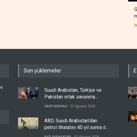
G
m
İ
Son yüklemeler
E
ek
Suudi Arabistan, Türkiye ve
Pakistan ortak savunma
anlaşması imzaladı
ARAP DÜNYASI
07 Ağustos 2026
ABD, Suudi Arabistan'dan
petrol ithalatını 40 yıl sonra ilk
kez durdurdu
BATI YARIM KÜRE
07 Ağustos 2026