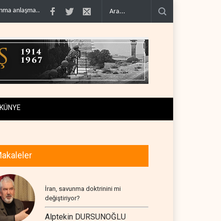
ıl sonra i..
Galibaf, Trump'ın tehdit ve müzakere mesajlarıyla alay et..
Trum
KÜNYE
akaleler
İran, savunma doktrinini mi
değiştiriyor?
Alptekin DURSUNOĞLU