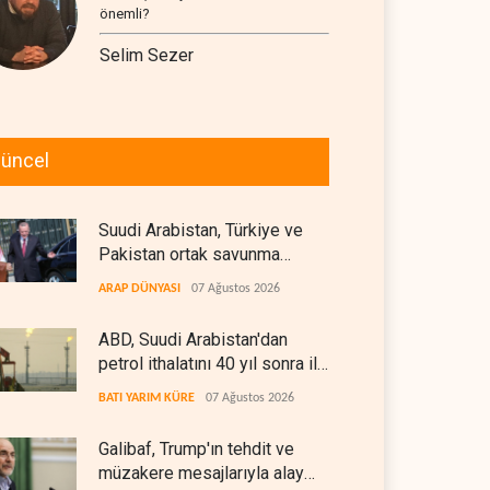
önemli?
Selim Sezer
üncel
Suudi Arabistan, Türkiye ve
Pakistan ortak savunma
anlaşması imzaladı
ARAP DÜNYASI
07 Ağustos 2026
ABD, Suudi Arabistan'dan
petrol ithalatını 40 yıl sonra ilk
kez durdurdu
BATI YARIM KÜRE
07 Ağustos 2026
Galibaf, Trump'ın tehdit ve
müzakere mesajlarıyla alay