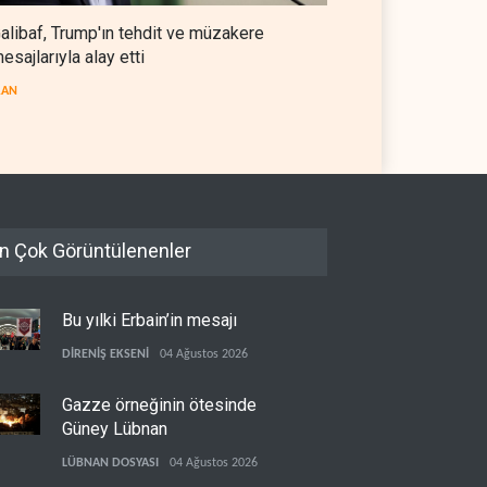
alibaf, Trump'ın tehdit ve müzakere
esajlarıyla alay etti
RAN
n Çok Görüntülenenler
Bu yılki Erbain’in mesajı
DİRENİŞ EKSENİ
04 Ağustos 2026
Gazze örneğinin ötesinde
Güney Lübnan
LÜBNAN DOSYASI
04 Ağustos 2026