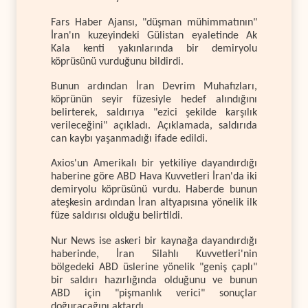
Fars Haber Ajansı, "düşman mühimmatının"
İran'ın kuzeyindeki Gülistan eyaletinde Ak
Kala kenti yakınlarında bir demiryolu
köprüsünü vurduğunu bildirdi.
Bunun ardından İran Devrim Muhafızları,
köprünün seyir füzesiyle hedef alındığını
belirterek, saldırıya "ezici şekilde karşılık
verileceğini" açıkladı. Açıklamada, saldırıda
can kaybı yaşanmadığı ifade edildi.
Axios'un Amerikalı bir yetkiliye dayandırdığı
haberine göre ABD Hava Kuvvetleri İran'da iki
demiryolu köprüsünü vurdu. Haberde bunun
ateşkesin ardından İran altyapısına yönelik ilk
füze saldırısı olduğu belirtildi.
Nur News ise askeri bir kaynağa dayandırdığı
haberinde, İran Silahlı Kuvvetleri'nin
bölgedeki ABD üslerine yönelik "geniş çaplı"
bir saldırı hazırlığında olduğunu ve bunun
ABD için "pişmanlık verici" sonuçlar
doğuracağını aktardı.