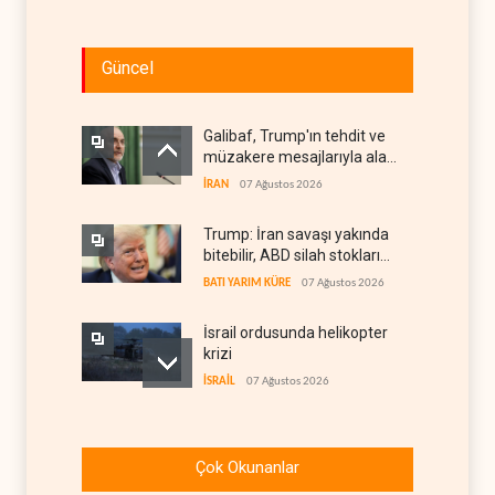
Güncel
Galibaf, Trump'ın tehdit ve
müzakere mesajlarıyla alay
etti
İRAN
07 Ağustos 2026
Trump: İran savaşı yakında
bitebilir, ABD silah stokları
zorlanıyor
BATI YARIM KÜRE
07 Ağustos 2026
İsrail ordusunda helikopter
krizi
İSRAİL
07 Ağustos 2026
Gazze'nin yeniden inşası
yerine askeri üs projesi
Çok Okunanlar
FİLİSTİN
07 Ağustos 2026