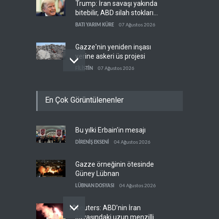
Trump: İran savaşı yakında
bitebilir, ABD silah stokları
zorlanıyor
BATI YARIM KÜRE
07 Ağustos 2026
Gazze'nin yeniden inşası
yerine askeri üs projesi
FİLİSTİN
07 Ağustos 2026
İsrail ordusunda helikopter
En Çok Görüntülenenler
krizi
İSRAİL
07 Ağustos 2026
Bu yılki Erbain’in mesajı
UNICEF: Gazze'de
ateşkesten bu yana 300
DİRENİŞ EKSENİ
04 Ağustos 2026
çocuk öldürüldü
FİLİSTİN
07 Ağustos 2026
Gazze örneğinin ötesinde
Güney Lübnan
LÜBNAN DOSYASI
04 Ağustos 2026
Reuters: ABD’nin İran
savaşındaki uzun menzilli