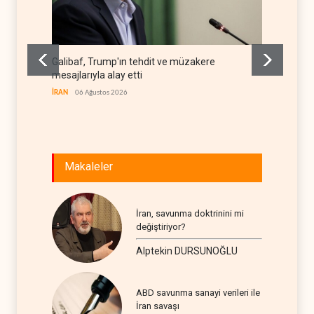
Galibaf, Trump'ın tehdit ve müzakere
Trump: 
mesajlarıyla alay etti
stoklar
İRAN
06 Ağustos 2026
BATI YAR
Makaleler
İran, savunma doktrinini mi
değiştiriyor?
Alptekin DURSUNOĞLU
ABD savunma sanayi verileri ile
İran savaşı