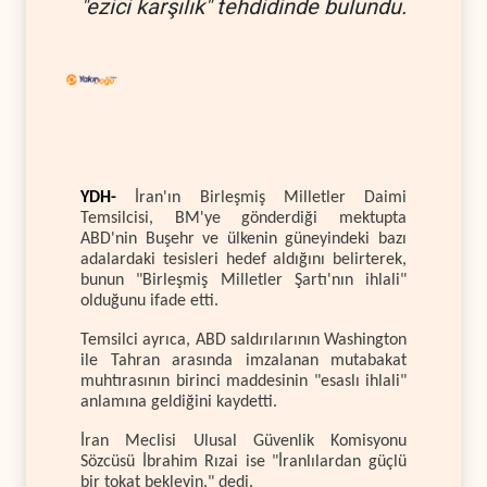
"ezici karşılık" tehdidinde bulundu.
YDH-
İran'ın Birleşmiş Milletler Daimi
Temsilcisi, BM'ye gönderdiği mektupta
ABD'nin Buşehr ve ülkenin güneyindeki bazı
adalardaki tesisleri hedef aldığını belirterek,
bunun "Birleşmiş Milletler Şartı'nın ihlali"
olduğunu ifade etti.
Temsilci ayrıca, ABD saldırılarının Washington
ile Tahran arasında imzalanan mutabakat
muhtırasının birinci maddesinin "esaslı ihlali"
anlamına geldiğini kaydetti.
İran Meclisi Ulusal Güvenlik Komisyonu
Sözcüsü İbrahim Rızai ise "İranlılardan güçlü
bir tokat bekleyin." dedi.