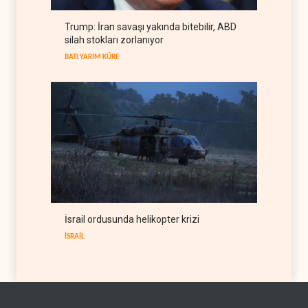
ABD'den Küba ordusuna
Trump: İran savaşı yakında bitebilir, ABD
yeni yaptırımlar
silah stokları zorlanıyor
BATI YARIM KÜRE
06 Ağustos 2026
BATI YARIM KÜRE
İsrail ordusunda helikopter krizi
İSRAİL