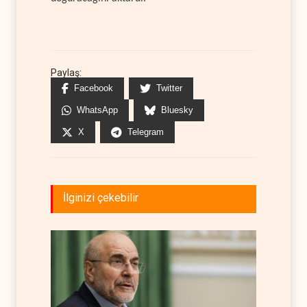
Paylaş:
Facebook
Twitter
WhatsApp
Bluesky
X
Telegram
İlginizi çekebilir