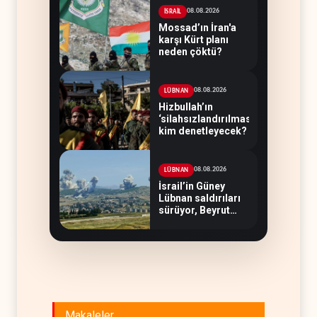
08.08.2026
İSRAİL
Mossad’ın İran'a
karşı Kürt planı
neden çöktü?
08.08.2026
LÜBNAN
Hizbullah’ın
‘silahsızlandırılmasını’
kim denetleyecek?
08.08.2026
LÜBNAN
İsrail’in Güney
Lübnan saldırıları
sürüyor, Beyrut
suskun
Makaleler