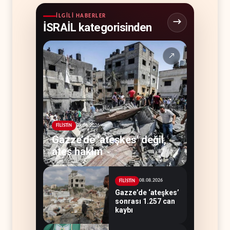
İLGILI HABERLER
İSRAİL kategorisinden
↗
09.08.2026
FİLİSTİN
Gazze’de 'ateşkes' değil,
ateş hakim
08.08.2026
FİLİSTİN
Gazze’de ‘ateşkes’
sonrası 1.257 can
kaybı