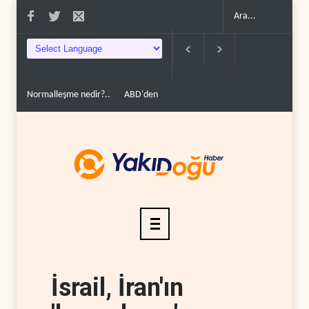
Normalleşme nedir?..
ABD'den Rus petrolünü alan ülkelere yüzde 100'
İsrail, İran'ın