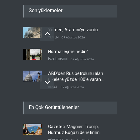
Son yüklemeler
Yemen, Aramco’yu vurdu
YEMEN
09 Ağustos 2026
Normalleşme nedir?
İSRAİL EKSENİ
09 Ağustos 2026
ABD'den Rus petrolünü alan
ülkelere yüzde 100'e varan
gümrük vergisi
RUSYA
09 Ağustos 2026
Demokratlar Trump için azil
En Çok Görüntülenenler
süreci yerine soruşturma
hazırlıyor
BATI YARIM KÜRE
09 Ağustos 2026
Gazeteci Magnier: Trump,
Hürmüz krizi Guyana ve
Hürmüz Boğazı denetimini
Afrika'daki petrol
doğrudan İran ve Umman'a