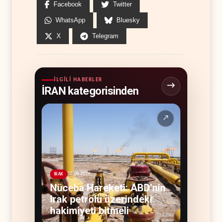
Facebook
Twitter
WhatsApp
Bluesky
X
Telegram
İLGILI HABERLER
İRAN kategorisinden
↗
10.08.2026
IRAK
Nüceba Hareketi: ABD'nin
Irak petrolü üzerindeki
hakimiyeti bitmeli