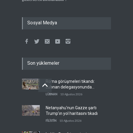
Sosyal Medya
Son yüklemeler
Roma görüşmeleri tıkandı:
Lübnan delegasyonunda
anlaşmazlık çıktı
LÜBNAN
10 Ağustos 2026
Netanyahu'nun Gazze şartı
Trump'ın yol haritasını tıkadı
FİLİSTİN
10 Ağustos 2026