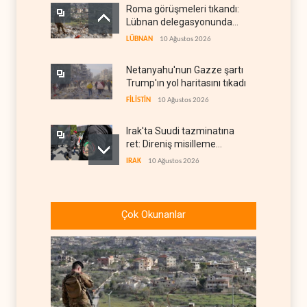
Roma görüşmeleri tıkandı:
Lübnan delegasyonunda
anlaşmazlık çıktı
LÜBNAN
10 Ağustos 2026
Netanyahu'nun Gazze şartı
Trump'ın yol haritasını tıkadı
FİLİSTİN
10 Ağustos 2026
Irak'ta Suudi tazminatına
ret: Direniş misilleme
şartında ısrarlı
IRAK
10 Ağustos 2026
Yemen ordusu Suudi
güçlerinin Muha'daki askeri
Çok Okunanlar
depolarını vurdu
YEMEN
10 Ağustos 2026
Nüceba Hareketi: ABD'nin
Irak petrolü üzerindeki
hakimiyeti bitmeli
IRAK
10 Ağustos 2026