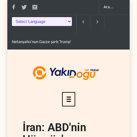
Netanyahu'nun Gazze şartı Trump'ın yol haritasını tıka..
Irak'ta Suudi 
İran: ABD'nin