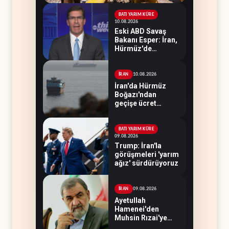
BATI YARIM KÜRE
10.08.2026
Eski ABD Savaş
Bakanı Esper: İran,
Hürmüz'de
üstünlüğün
kendisinde
olduğuna inanıyor
10.08.2026
İRAN
İran'da Hürmüz
Boğazı'ndan
geçişe ücret
öngören tasarı
BATI YARIM KÜRE
09.08.2026
Trump: İran'la
görüşmeleri 'yarım
ağız' sürdürüyoruz
09.08.2026
İRAN
Ayetullah
Hamenei'den
Muhsin Rızai'ye
yeni görev