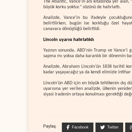
The Atlantic, Vance'in anı kitabında yer alan
büyük korku yoktur." sözünü de hatırlattı.
Analizde, Vance'in bu ifadeyle çocukluğund
belirtilirken, bugün ise korktuğu özel hay
canavara dönüştüğü belirtildi.
Lincoln uyarısı hatırlatıldı
Yazının sonunda, ABD'nin Trump ve Vance'i ge
sapma mı yoksa daha karanlık bir dönemin baş
Analizde, Abraham Lincoln'ün 1838 tarihli ko
kadar yaşayacağız ya da kendi elimizle intihar e
Lincoln'ün ABD için en büyük tehlikenin dış 
uyarısına yer verilen analizde, ülkenin yeni
siyasi iradenin ortaya konulması gerektiği değ
Paylaş:
Facebook
Twitter