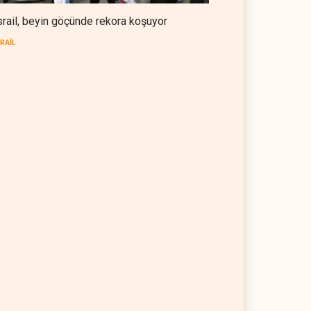
srail, beyin göçünde rekora koşuyor
SRAİL