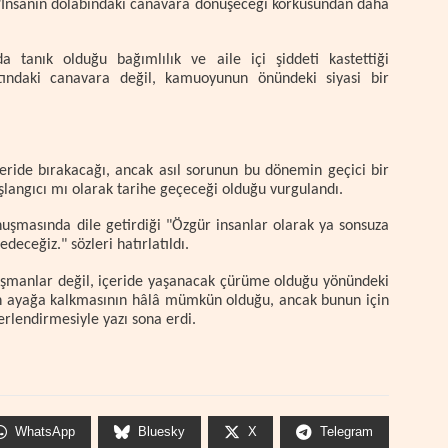
, "İnsanın dolabındaki canavara dönüşeceği korkusundan daha
a tanık olduğu bağımlılık ve aile içi şiddeti kastettiği
atındaki canavara değil, kamuoyunun önündeki siyasi bir
ride bırakacağı, ancak asıl sorunun bu dönemin geçici bir
langıcı mı olarak tarihe geçeceği olduğu vurgulandı.
nuşmasında dile getirdiği "Özgür insanlar olarak ya sonsuza
deceğiz." sözleri hatırlatıldı.
düşmanlar değil, içeride yaşanacak çürüme olduğu yönündeki
den ayağa kalkmasının hâlâ mümkün olduğu, ancak bunun için
erlendirmesiyle yazı sona erdi.
WhatsApp
Bluesky
X
Telegram