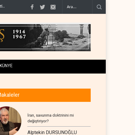
imcilere ..
İsrail, beyin göçünde rekora koşuyor..
Kolombiya kartelleri Ukray
KÜNYE
akaleler
İran, savunma doktrinini mi
değiştiriyor?
Alptekin DURSUNOĞLU