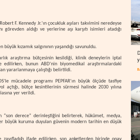
 Robert F. Kennedy Jr.'ın çocukluk aşıları takvimini neredeyse
ı görevden aldığı ve yerlerine aşı karşıtı isimleri atadığı
n büyük kızamık salgınının yaşandığı savunuldu.
D
rlık araştırma bütçesinin kesildiği, klinik deneylerin iptal
y
ade edilirken, bunun ABD'nin biyomedikal araştırmalardaki
an yararlanmaya çalıştığı belirtildi.
B
IDS'le mücadele programı PEPFAR'ın büyük ölçüde tasfiye
ol açtığı, bütçe kesintilerinin sürmesi halinde 2030 yılına
asına yer verildi.
 “son derece” derinleştiğini belirterek, hükümet, medya,
her büyük kuruma duyulan güvenin modern tarihin en düşük
ayıfladığı ifade edilirken, son anketlerden birinde onay