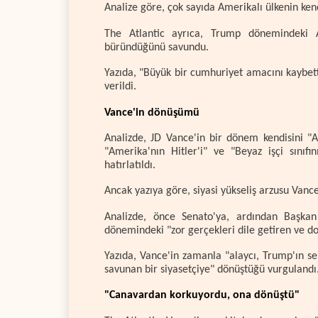
Analize göre, çok sayıda Amerikalı ülkenin kend
The Atlantic ayrıca, Trump dönemindeki A
büründüğünü savundu.
Yazıda, "Büyük bir cumhuriyet amacını kaybett
verildi.
Vance'in dönüşümü
Analizde, JD Vance'in bir dönem kendisini "A
"Amerika'nın Hitler'i" ve "Beyaz işçi sınıfı
hatırlatıldı.
Ancak yazıya göre, siyasi yükseliş arzusu Vanc
Analizde, önce Senato'ya, ardından Başkan 
dönemindeki "zor gerçekleri dile getiren ve doğ
Yazıda, Vance'in zamanla "alaycı, Trump'ın sert
savunan bir siyasetçiye" dönüştüğü vurgulandı
"Canavardan korkuyordu, ona dönüştü"