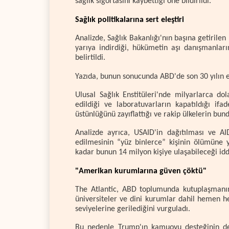
sağlık sigortasını kaybettiği öne bildirildi.
Sağlık politikalarına sert eleştiri
Analizde, Sağlık Bakanlığı'nın başına getirilen
yarıya indirdiği, hükümetin aşı danışmanların
belirtildi.
Yazıda, bunun sonucunda ABD'de son 30 yılın e
Ulusal Sağlık Enstitüleri'nde milyarlarca dola
edildiği ve laboratuvarların kapatıldığı if
üstünlüğünü zayıflattığı ve rakip ülkelerin bund
Analizde ayrıca, USAID'in dağıtılması ve A
edilmesinin “yüz binlerce” kişinin ölümüne y
kadar bunun 14 milyon kişiye ulaşabileceği iddi
"Amerikan kurumlarına güven çöktü"
The Atlantic, ABD toplumunda kutuplaşmanın
üniversiteler ve dini kurumlar dahil hemen 
seviyelerine gerilediğini vurguladı.
Bu nedenle Trump'ın kamuoyu desteğinin de z