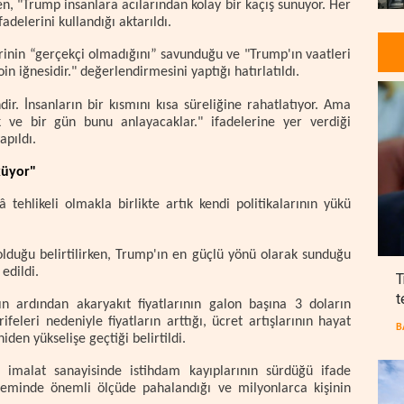
rken, "Trump insanlara acılarından kolay bir kaçış sunuyor. Her
adelerini kullandığı aktarıldı.
rinin “gerçekçi olmadığını” savunduğu ve "Trump'ın vaatleri
 iğnesidir." değerlendirmesini yaptığı hatırlatıldı.
ir. İnsanların bir kısmını kısa süreliğine rahatlatıyor. Ama
 ve bir gün bunu anlayacaklar." ifadelerine yer verdiği
apıldı.
küyor"
 tehlikeli olmakla birlikte artık kendi politikalarının yükü
duğu belirtilirken, Trump'ın en güçlü yönü olarak sunduğu
edildi.
T
t
n ardından akaryakıt fiyatlarının galon başına 3 doların
feleri nedeniyle fiyatların arttığı, ücret artışlarının hayat
B
den yükselişe geçtiği belirtildi.
 imalat sanayisinde istihdam kayıplarının sürdüğü ifade
neminde önemli ölçüde pahalandığı ve milyonlarca kişinin