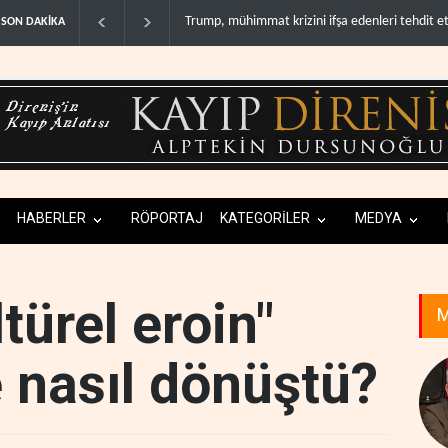
Demokratlar: Trump Batı Şeria'da işgalci yerleş
SON DAKİKA
HABERLER
RÖPORTAJ
KATEGORİLER
MEDYA
türel eroin"
M
 nasıl dönüştü?