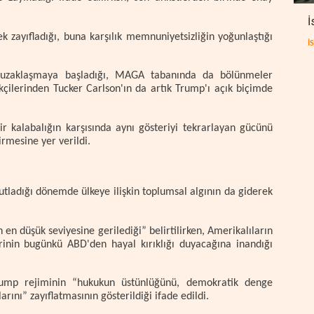
İ
k zayıfladığı, buna karşılık memnuniyetsizliğin yoğunlaştığı
İ
 uzaklaşmaya başladığı, MAGA tabanında da bölünmeler
ekçilerinden Tucker Carlson'ın da artık Trump'ı açık biçimde
ir kalabalığın karşısında aynı gösteriyi tekrarlayan gücünü
irmesine yer verildi.
tladığı dönemde ülkeye ilişkin toplumsal algının da giderek
en düşük seviyesine gerilediği” belirtilirken, Amerikalıların
erinin bugünkü ABD'den hayal kırıklığı duyacağına inandığı
rump rejiminin “hukukun üstünlüğünü, demokratik denge
rını” zayıflatmasının gösterildiği ifade edildi.