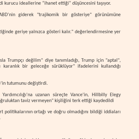
i kurucu ideallerine “ihanet ettiği” düşüncesini taşıyor.
BD'nin giderek "trajikomik bir gösteriye" görünümüne
iğinde geriye yalnızca gösteri kalır." değerlendirmesine yer
sla Trumpçı değilim" diye tanımladığı, Trump için "aptal",
nı karanlık bir geleceğe sürüklüyor" ifadelerini kullandığı
e'in tutumunu değiştirdi.
Yardımcılığı'na uzanan süreçte Vance'in, Hillbilly Elegy
ruluktan taviz vermeyen" kişiliğini terk ettiği kaydedildi
 politikalarının ortağı ve doğru olmadığını bildiği iddiaları
.