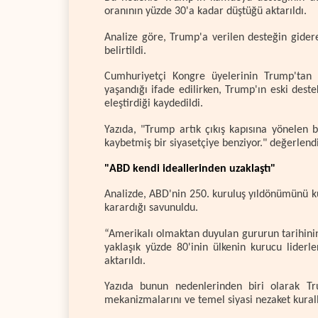
oranının yüzde 30'a kadar düştüğü aktarıldı.
Analize göre, Trump'a verilen desteğin gidere
belirtildi.
Cumhuriyetçi Kongre üyelerinin Trump'tan
yaşandığı ifade edilirken, Trump'ın eski dest
eleştirdiği kaydedildi.
Yazıda, "Trump artık çıkış kapısına yönelen b
kaybetmiş bir siyasetçiye benziyor." değerlend
"ABD kendi ideallerinden uzaklaştı"
Analizde, ABD'nin 250. kuruluş yıldönümünü ku
karardığı savunuldu.
“Amerikalı olmaktan duyulan gururun tarihinin 
yaklaşık yüzde 80'inin ülkenin kurucu liderl
aktarıldı.
Yazıda bunun nedenlerinden biri olarak T
mekanizmalarını ve temel siyasi nezaket kuralla