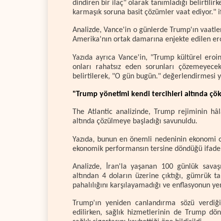
dindiren bir ilaç" olarak tanımladığı belirtili
karmaşık soruna basit çözümler vaat ediyor." if
Analizde, Vance'in o günlerde Trump'ın vaatle
Amerika'nın ortak damarına enjekte edilen eroin
Yazıda ayrıca Vance'in, "Trump kültürel eroind
onları rahatsız eden sorunları çözemeyecek
belirtilerek, "O gün bugün." değerlendirmesi y
"Trump yönetimi kendi tercihleri altında çö
The Atlantic analizinde, Trump rejiminin hâlâ
altında çözülmeye başladığı savunuldu.
Yazıda, bunun en önemli nedeninin ekonomi ol
ekonomik performansın tersine döndüğü ifade 
Analizde, İran'la yaşanan 100 günlük savaşı
altından 4 doların üzerine çıktığı, gümrük tari
pahalılığını karşılayamadığı ve enflasyonun yeni
Trump'ın yeniden canlandırma sözü verdiği
edilirken, sağlık hizmetlerinin de Trump dö