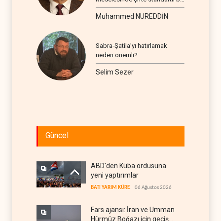
seyir
Muhammed NUREDDİN
Sabra-Şatila’yı hatırlamak
neden önemli?
Selim Sezer
Güncel
ABD'den Küba ordusuna
yeni yaptırımlar
BATI YARIM KÜRE
06 Ağustos 2026
Fars ajansı: İran ve Umman
Hürmüz Boğazı için geçiş