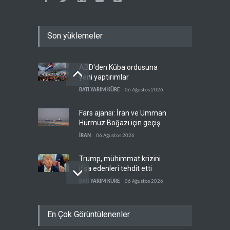
Son yüklemeler
ABD'den Küba ordusuna
yeni yaptırımlar
BATI YARIM KÜRE
06 Ağustos 2026
Fars ajansı: İran ve Umman
Hürmüz Boğazı için geçiş
koridorlarında anlaştı
İRAN
06 Ağustos 2026
Trump, mühimmat krizini
ifşa edenleri tehdit etti
BATI YARIM KÜRE
06 Ağustos 2026
Demokratlar: Trump Batı
En Çok Görüntülenenler
Şeria'da işgalci
yerleşimcilere cezasızlık
BATI YARIM KÜRE
06 Ağustos 2026