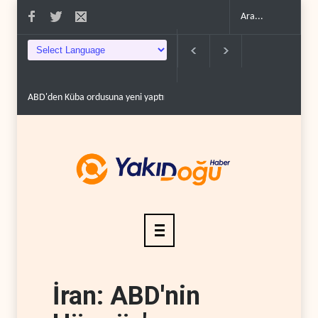
ABD'den Küba ordusuna yeni yaptırımlar..
Fars ajansı: İran ve Umman H
İran: ABD'nin