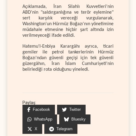
Açıklamada, İran Silahlı Kuvvetleri'nin
ABD'nin "saldırganlığına ve terör eylemine"
sert karşılık vereceği vurgulanarak,
Washington'un Hürmüz Boğazı'nın yönetimine
müdahale etmesine hiçbir şart altında izin
verilmeyeceği ifade edildi.
Hatemu'l-Enbiya Karargâhı ayrıca, ticari
gemiler ile petrol tankerlerinin Hürmüz
Boğazı'ndan güvenli geçişi için tek güvenli
güzergâhın, İran İslam Cumhuriyeti'nin
belirlediği rota olduğunu yineledi.
Paylaş:
Facebook
Twitter
WhatsApp
Bluesky
X
Telegram