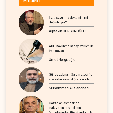
Makaleler
İran, savunma doktrinini mi
değiştiriyor?
Alptekin DURSUNOĞLU
ABD savunma sanayi verileri ile
İran savaşı
Umut Nergisoğlu
Güney Lübnan; Saldırı ateşi ile
siyasetin sessizliği arasında
Muhammed Ali Senoberi
Gazze anlaşmasında
Türkiye’nin rolü: Filistin
Meselesinde çifte standartlı bir