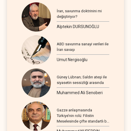
İran, savunma doktrinini mi
değiştiriyor?
Alptekin DURSUNOĞLU
ABD savunma sanayi verileri ile
İran savaşı
Umut Nergisoğlu
Güney Lübnan; Saldırı ateşi ile
siyasetin sessizliği arasında
Muhammed Ali Senoberi
Gazze anlaşmasında
Türkiye’nin rolü: Filistin
Meselesinde çifte standartlı bir
seyir