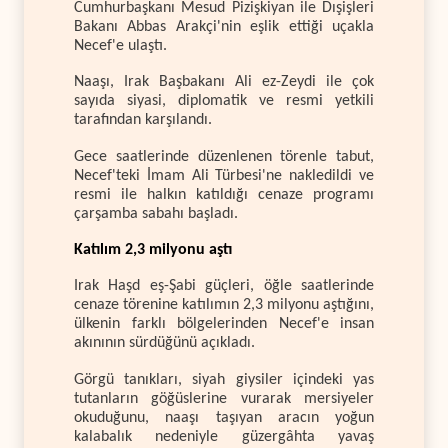
Cumhurbaşkanı Mesud Pizişkiyan ile Dışişleri
Bakanı Abbas Arakçi'nin eşlik ettiği uçakla
Necef'e ulaştı.
Naaşı, Irak Başbakanı Ali ez-Zeydi ile çok
sayıda siyasi, diplomatik ve resmi yetkili
tarafından karşılandı.
Gece saatlerinde düzenlenen törenle tabut,
Necef'teki İmam Ali Türbesi'ne nakledildi ve
resmi ile halkın katıldığı cenaze programı
çarşamba sabahı başladı.
Katılım 2,3 milyonu aştı
Irak Haşd eş-Şabi güçleri, öğle saatlerinde
cenaze törenine katılımın 2,3 milyonu aştığını,
ülkenin farklı bölgelerinden Necef'e insan
akınının sürdüğünü açıkladı.
Görgü tanıkları, siyah giysiler içindeki yas
tutanların göğüslerine vurarak mersiyeler
okuduğunu, naaşı taşıyan aracın yoğun
kalabalık nedeniyle güzergâhta yavaş