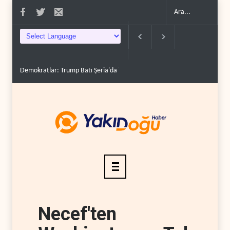
Demokratlar: Trump Batı Şeria'da işgalci yerleşimcilere ..
İsrail, beyi
Necef'ten