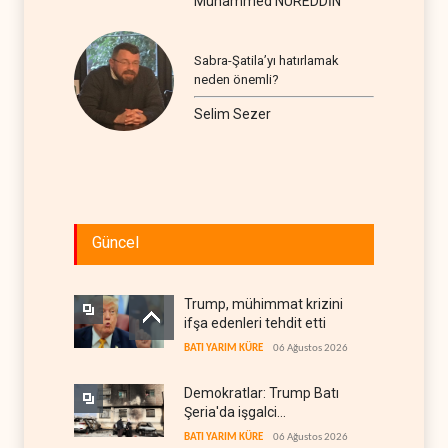
Muhammed NUREDDİN
Sabra-Şatila’yı hatırlamak
neden önemli?
Selim Sezer
Güncel
Trump, mühimmat krizini
ifşa edenleri tehdit etti
BATI YARIM KÜRE
06 Ağustos 2026
Demokratlar: Trump Batı
Şeria'da işgalci
yerleşimcilere cezasızlık
BATI YARIM KÜRE
06 Ağustos 2026