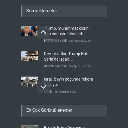
Son yüklemeler
Trump, mühimmat krizini
ifşa edenleri tehdit etti
BATI YARIM KÜRE
06 Ağustos 2026
Demokratlar: Trump Batı
Şeria'da işgalci
yerleşimcilere cezasızlık
BATI YARIM KÜRE
06 Ağustos 2026
sağladı
İsrail, beyin göçünde rekora
koşuyor
İSRAİL
06 Ağustos 2026
Kolombiya kartelleri
En Çok Görüntülenenler
Ukrayna'daki İHA
teknolojisinin peşine düştü
AVRASYA
06 Ağustos 2026
Bu yılki Erbain’in mesajı