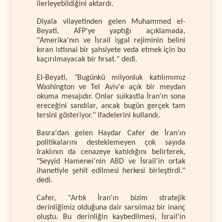
ilerleyebildiğini aktardı.
Diyala vilayetinden gelen Muhammed el-
Beyati, AFP'ye yaptığı açıklamada,
"Amerika'nın ve İsrail işgal rejiminin belini
kıran istisnai bir şahsiyete veda etmek için bu
kaçırılmayacak bir fırsat." dedi.
El-Beyati, "Bugünkü milyonluk katılımımız
Washington ve Tel Aviv'e açık bir meydan
okuma mesajıdır. Onlar suikastla İran'ın sona
ereceğini sandılar, ancak bugün gerçek tam
tersini gösteriyor." ifadelerini kullandı.
Basra'dan gelen Haydar Cafer de İran'ın
politikalarını desteklemeyen çok sayıda
Iraklının da cenazeye katıldığını belirterek,
"Seyyid Hamenei'nin ABD ve İsrail'in ortak
ihanetiyle şehit edilmesi herkesi birleştirdi."
dedi.
Cafer, "Artık İran'ın bizim stratejik
derinliğimiz olduğuna dair sarsılmaz bir inanç
oluştu. Bu derinliğin kaybedilmesi, İsrail'in