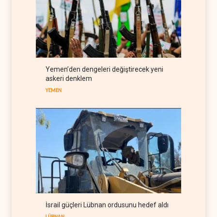
İsrail ordusunda helikopter
krizi
İSRAİL
07 Ağustos 2026
Gazze'nin yeniden inşası
Yemen’den dengeleri değiştirecek yeni
yerine askeri üs projesi
askeri denklem
FİLİSTİN
07 Ağustos 2026
YEMEN
İsrail güçleri Lübnan ordusunu hedef aldı