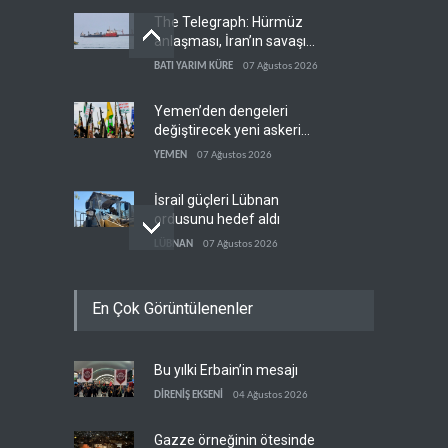
The Telegraph: Hürmüz
anlaşması, İran’ın savaşı
kazandığını gösteriyor
BATI YARIM KÜRE
07 Ağustos 2026
Yemen’den dengeleri
değiştirecek yeni askeri
denklem
YEMEN
07 Ağustos 2026
İsrail güçleri Lübnan
ordusunu hedef aldı
LÜBNAN
07 Ağustos 2026
Foreign Affairs: ABD
En Çok Görüntülenenler
Ortadoğu'dan elini çekmeli
BATI YARIM KÜRE
07 Ağustos 2026
Bu yılki Erbain’in mesajı
Suudi Arabistan, Türkiye ve
Pakistan ortak savunma
DİRENİŞ EKSENİ
04 Ağustos 2026
anlaşması imzaladı
ARAP DÜNYASI
07 Ağustos 2026
Gazze örneğinin ötesinde