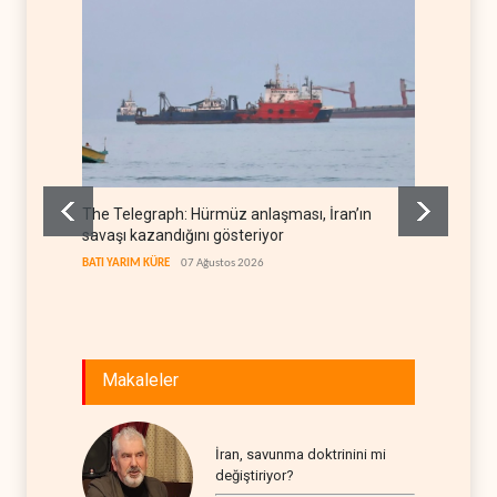
The Telegraph: Hürmüz anlaşması, İran’ın
Yemen’
savaşı kazandığını gösteriyor
denkl
BATI YARIM KÜRE
07 Ağustos 2026
YEMEN
Makaleler
İran, savunma doktrinini mi
değiştiriyor?