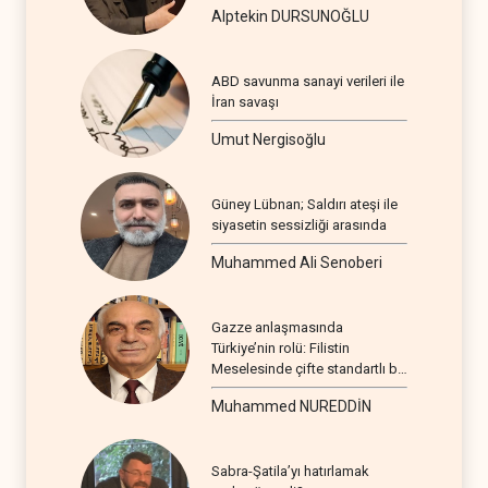
Alptekin DURSUNOĞLU
ABD savunma sanayi verileri ile
İran savaşı
Umut Nergisoğlu
Güney Lübnan; Saldırı ateşi ile
siyasetin sessizliği arasında
Muhammed Ali Senoberi
Gazze anlaşmasında
Türkiye’nin rolü: Filistin
Meselesinde çifte standartlı bir
seyir
Muhammed NUREDDİN
Sabra-Şatila’yı hatırlamak