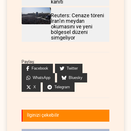
kanıtı
Reuters: Cenaze töreni
İran'ın meydan
okumasını ve yeni
bölgesel düzeni
simgeliyor
Paylaş:
Facebook
Twitter
WhatsApp
Bluesky
X
Telegram
İlginizi çekebilir