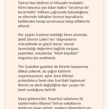
Tahran'dan bildiren
el-Meyadin
muhabiri,
tören boyunca yas tutan halkın "sarsılmaz bir
kararlılıkla" intikam çağrısında bulunduğunu
ve ellerinde tuttukları kırmızı bayraklarla
katillerden hesap sorulmasını talep ettiklerini
aktardı.
Her yaştan İranlının katıldığı tören alanında,
Şehit Devrim Lideri'nin "düşmanlarla
mücadelede en güçlü duruş" olarak
tanımladığı değerlere bağlılık vurgusu
yapılırken, meydanlar "Allah büyüktür"
sloganlarıyla yankılandı.
The Guardian
gazetesi de törenin kapsamına
dikkat çekerek, bu yoğun katılımlı
organizasyonun, aylar önce kitlesel
protestolara tanık olan İran’daki toplumsal
iklimin ne denli değiştiğine dair çarpıcı bir
kanıt sunduğunu belirtti.
Siyasi gözlemciler, Pazartesi sabahının ilk
saatlerinden itibaren Tahran sokaklarını
dolduran insan selinin, modern dönemlerin en