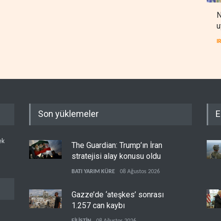
N
u
I
Son yüklemeler
E
ek
The Guardian: Trump’ın İran
stratejisi alay konusu oldu
BATI YARIM KÜRE
08 Ağustos 2026
Gazze’de ‘ateşkes’ sonrası
1.257 can kaybı
FİLİSTİN
08 Ağustos 2026