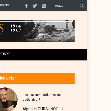
ABD’nin onlarca savaş uçağı da yetmedi: Hürmüz’de ..
Necef İmamı'ndan bölg
KÜNYE
akaleler
İran, savunma doktrinini mi
değiştiriyor?
Alptekin DURSUNOĞLU