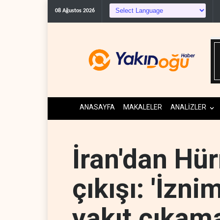
The Guardian: Trump’ın İra
08 Ağustos 2026
ANASAYFA
MAKALELER
ANALİZLER
İran'dan Hü
çıkışı: 'İzn
yakıt çıkam