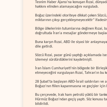
Tesnim Haber Ajansı'na konuşan Rızai, dünyad
hakkını elinden alamayacağını vurguladı.
Boğaz üzerindeki otoriteye dikkat çeken Sözcü,
miktarının çıkışı gerçekleşmeyecektir" ifadesin
Bölge ülkelerinin tutumlarına değinen Rızai, ba
doğrultuda İran'a mesajlar göndermeye başladık
Buna karşın Rızai, ABD ile siyasi bir anlaşma
dile getirdi.
Sözcü Rızai, pazar günü yaptığı açıklamada ise 
izlemeyi sürdürdüklerini kaydetmişti.
İran İslam Cumhuriyeti'nin bölgede bir Birleşi
etmeyeceğini vurgulayan Rızai, Tahran'ın bu ko
28 Şubat'ta başlayan ABD-İsrail saldırıları ve
Boğazı'nın fiilen kapanmasına ve geçişler için 
Bu çerçevede, Irak ham petrolü yüklü bir tanke
Hürmüz Boğazı'ndan geçiş yaptı. Söz konusu ta
bildirildi.