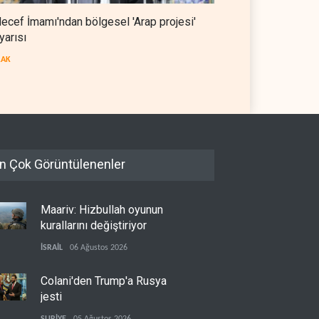
ecef İmamı'ndan bölgesel 'Arap projesi'
yarısı
RAK
n Çok Görüntülenenler
Maariv: Hizbullah oyunun
kurallarını değiştiriyor
İSRAİL
06 Ağustos 2026
Colani'den Trump'a Rusya
jesti
SURİYE
05 Ağustos 2026