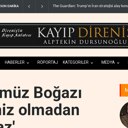
n stratejisi alay konusu oldu..
Gazze’de ‘ateşkes’ sonrası 1.257 can kaybı..
SON DAKİKA
HABERLER
RÖPORTAJ
KATEGORİLER
MEDYA
rmüz Boğazı
M
imiz olmadan
az'