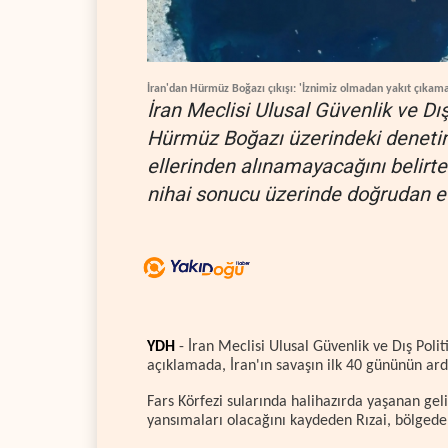
İran'dan Hürmüz Boğazı çıkışı: 'İznimiz olmadan yakıt çıkama
İran Meclisi Ulusal Güvenlik ve D
Hürmüz Boğazı üzerindeki denetim 
ellerinden alınamayacağını belirte
nihai sonucu üzerinde doğrudan etk
YDH
- İran Meclisi Ulusal Güvenlik ve Dış Poli
açıklamada, İran'ın savaşın ilk 40 gününün ard
Fars Körfezi sularında halihazırda yaşanan ge
yansımaları olacağını kaydeden Rızai, bölgede