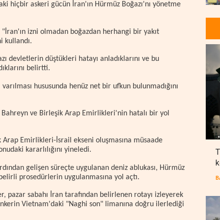
aki hiçbir askeri gücün İran'ın Hürmüz Boğazı'nı yönetme
 "İran'ın izni olmadan boğazdan herhangi bir yakıt
i kullandı.
zı devletlerin düştükleri hatayı anladıklarını ve bu
larını belirtti.
ya varılması hususunda henüz net bir ufkun bulunmadığını
Bahreyn ve Birleşik Arap Emirlikleri'nin hatalı bir yol
k Arap Emirlikleri-İsrail ekseni oluşmasına müsaade
nudaki kararlılığını yineledi.
T
k
 ardından gelişen süreçte uygulanan deniz ablukası, Hürmüz
belirli prosedürlerin uygulanmasına yol açtı.
B
r, pazar sabahı İran tarafından belirlenen rotayı izleyerek
nkerin Vietnam'daki "Naghi son" limanına doğru ilerlediği