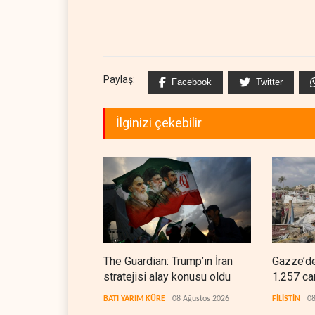
Paylaş:
Facebook
Twitter
İlginizi çekebilir
The Guardian: Trump’ın İran
Gazze’de
stratejisi alay konusu oldu
1.257 ca
BATI YARIM KÜRE
08 Ağustos 2026
FİLİSTİN
08