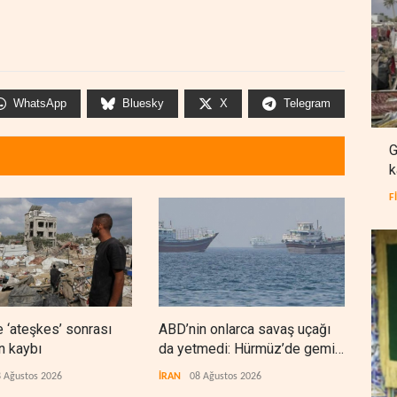
WhatsApp
Bluesky
X
Telegram
G
k
F
 ‘ateşkes’ sonrası
ABD’nin onlarca savaş uçağı
Nec
n kaybı
da yetmedi: Hürmüz’de gemi
'Ara
vuruldu
 Ağustos 2026
İRAN
08 Ağustos 2026
IRAK