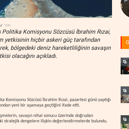
z'
YDH
ış Politika Komisyonu Sözcüsü İbrahim Rızai,
yetkisinin hiçbir askeri güç tarafından
G
rek, bölgedeki deniz hareketliliğinin savaşın
isi olacağını açıkladı.
tika Komisyonu Sözcüsü İbrahim Rızai, pazartesi günü yaptığı
ından yeni bir aşamaya geçtiğini ifade etti.
lişmelerin, savaşın nihai sonucu üzerinde doğrudan
ki stratejik dengelere ilişkin değerlendirmelerde bulundu.