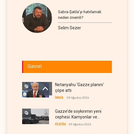
Sabra-Şatila’yı hatırlamak
neden önemli?
Selim Sezer
Güncel
Netanyahu ‘Gazze planını’
çöpe attı
İSRAİL
09 Ağustos 2026
Gazze’de soykırımın yeni
cephesi: Kamyonlar ve
sürücüler de hedefte
FİLİSTİN
09 Ağustos 2026