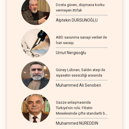
Dosta güven, düşmana korku
vermeyen ittifak
Alptekin DURSUNOĞLU
ABD savunma sanayi verileri ile
İran savaşı
Umut Nergisoğlu
Güney Lübnan; Saldırı ateşi ile
siyasetin sessizliği arasında
Muhammed Ali Senoberi
Gazze anlaşmasında
Türkiye’nin rolü: Filistin
Meselesinde çifte standartlı bir
seyir
Muhammed NUREDDİN