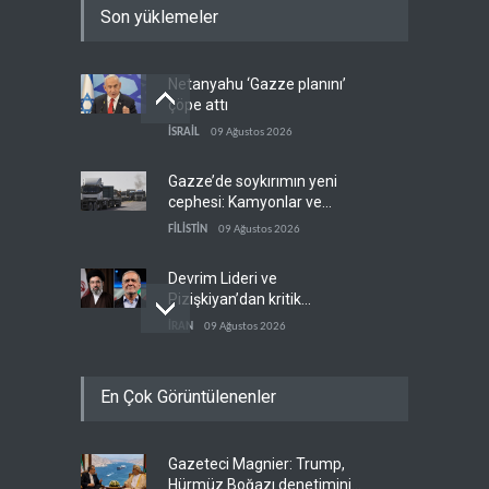
Son yüklemeler
Netanyahu ‘Gazze planını’
çöpe attı
İSRAİL
09 Ağustos 2026
Gazze’de soykırımın yeni
cephesi: Kamyonlar ve
sürücüler de hedefte
FİLİSTİN
09 Ağustos 2026
Devrim Lideri ve
Pizişkiyan’dan kritik
görüşme
İRAN
09 Ağustos 2026
Yemen’den Suudi destekli
En Çok Görüntülenenler
güçlere büyük operasyon
YEMEN
09 Ağustos 2026
Gazeteci Magnier: Trump,
Grönland’da izinsiz sondaj
Hürmüz Boğazı denetimini