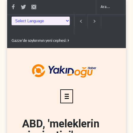
phesi: Kamyonlar ve sürüc�..
Devrim Lideri ve Pizişkiyan’dan kritik görüşme..
ABD, 'meleklerin