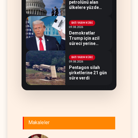
petrolünü alan
ülkelere yüzde
100'e varan
gümrük vergisi
BATI YARIM KÜRE
09.08.2026
Demokratlar
Trump için azil
süreci yerine
soruşturma
hazırlıyor
BATI YARIM KÜRE
09.08.2026
Pentagon silah
şirketlerine 21 gün
süre verdi
Makaleler