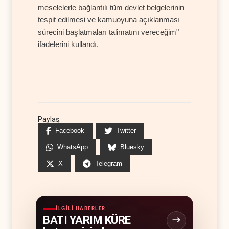
meselelerle bağlantılı tüm devlet belgelerinin
tespit edilmesi ve kamuoyuna açıklanması
sürecini başlatmaları talimatını vereceğim"
ifadelerini kullandı.
Paylaş:
Facebook
Twitter
WhatsApp
Bluesky
X
Telegram
İLGILI HABERLER
BATI YARIM KÜRE