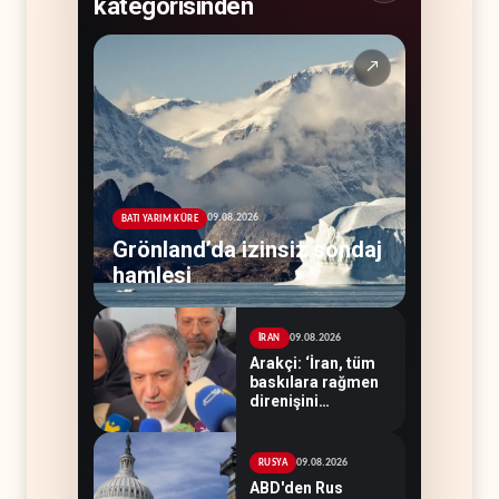
kategorisinden
↗
09.08.2026
BATI YARIM KÜRE
Grönland’da izinsiz sondaj
hamlesi
09.08.2026
İRAN
Arakçi: ‘İran, tüm
baskılara rağmen
direnişini
sürdürecek’
09.08.2026
RUSYA
ABD'den Rus