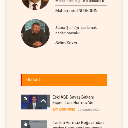
Meselesinde çifte standartlı bir
seyir
Muhammed NUREDDİN
Sabra-Şatila’yı hatırlamak
neden önemli?
Selim Sezer
Güncel
Eski ABD Savaş Bakanı
Esper: İran, Hürmüz'de
üstünlüğün kendisinde
BATI YARIM KÜRE
10 Ağustos 2026
olduğuna inanıyor
İran'da Hürmüz Boğazı'ndan
geçişe ücret öngören tasarı