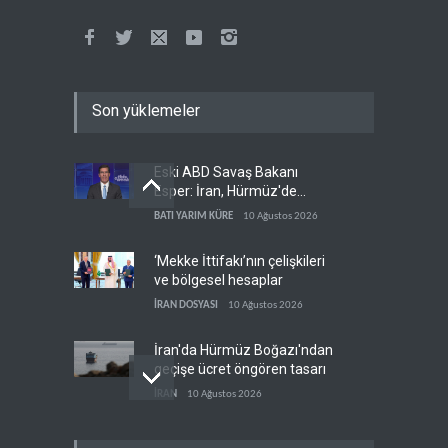
Son yüklemeler
Eski ABD Savaş Bakanı
Esper: İran, Hürmüz'de
üstünlüğün kendisinde
BATI YARIM KÜRE
10 Ağustos 2026
olduğuna inanıyor
‘Mekke İttifakı’nın çelişkileri
ve bölgesel hesaplar
İRAN DOSYASI
10 Ağustos 2026
İran'da Hürmüz Boğazı'ndan
geçişe ücret öngören tasarı
İRAN
10 Ağustos 2026
Trump: İran'la görüşmeleri