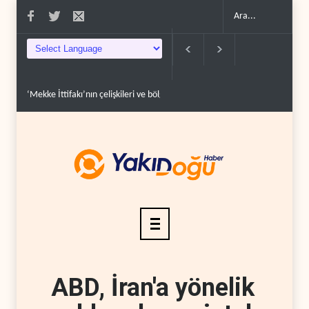
‘Mekke İttifakı’nın çelişkileri ve bölgesel hesapl..
İran'da Hürmüz Boğazı'
ABD, İran'a yönelik