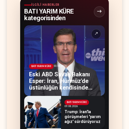
İLGILI HABERLER
BATI YARIM KÜRE
kategorisinden
↗
10.08.2026
BATI YARIM KÜRE
Eski ABD Savaş Bakanı
Esper: İran, Hürmüz'de
üstünlüğün kendisinde
olduğuna inanıyor
BATI YARIM KÜRE
09.08.2026
Trump: İran'la
görüşmeleri 'yarım
ağız' sürdürüyoruz