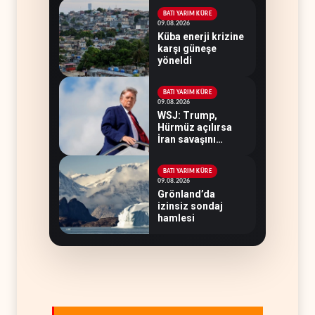
BATI YARIM KÜRE
09.08.2026
Küba enerji krizine
karşı güneşe
yöneldi
BATI YARIM KÜRE
09.08.2026
WSJ: Trump,
Hürmüz açılırsa
İran savaşını
bitirmeye hazır
BATI YARIM KÜRE
09.08.2026
Grönland’da
izinsiz sondaj
hamlesi