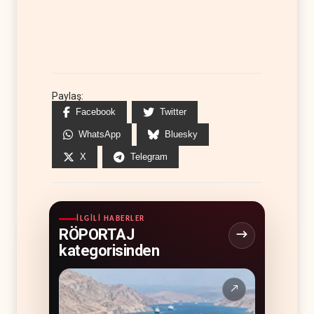
Paylaş:
Facebook
Twitter
WhatsApp
Bluesky
X
Telegram
İLGILI HABERLER
RÖPORTAJ
kategorisinden
↗