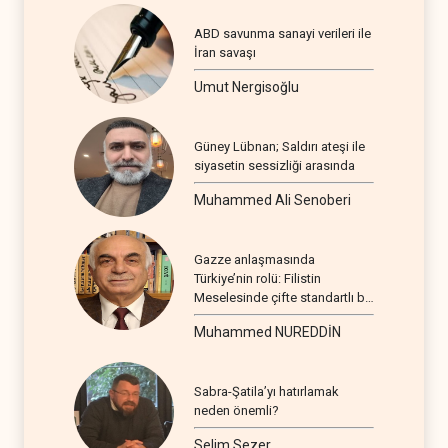
ABD savunma sanayi verileri ile
İran savaşı
Umut Nergisoğlu
Güney Lübnan; Saldırı ateşi ile
siyasetin sessizliği arasında
Muhammed Ali Senoberi
Gazze anlaşmasında
Türkiye’nin rolü: Filistin
Meselesinde çifte standartlı bir
seyir
Muhammed NUREDDİN
Sabra-Şatila’yı hatırlamak
neden önemli?
Selim Sezer