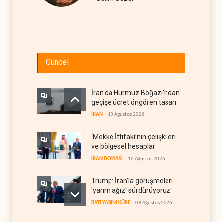
Güncel
İran'da Hürmüz Boğazı'ndan
geçişe ücret öngören tasarı
İRAN
10 Ağustos 2026
‘Mekke İttifakı’nın çelişkileri
ve bölgesel hesaplar
İRAN DOSYASI
10 Ağustos 2026
Trump: İran'la görüşmeleri
'yarım ağız' sürdürüyoruz
BATI YARIM KÜRE
09 Ağustos 2026