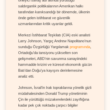
önleyici savaş adı altında yürüttüğü
saldırganlık politikalarının Amerikan halkı
tarafından kanıksandığı bir dönemde, ülkenin
önde gelen istihbarat ve güvenlik
uzmanlarından kritik uyarılar geldi.
Merkezi İstihbarat Teşkilatı (CIA) eski analisti
Larry Johnson, Yargıç Andrew Napolitano’nun
sunduğu Özgürlüğü Yargılamak
programında
,
Ortadoğu’da tansiyonu yükselten son
gelişmeleri, ABD’nin savunma sanayiindeki
hammadde krizini ve küresel ekonomik gücün
Batı’dan Doğu’ya kayışını derinlemesine
analiz etti.
Johnson, İsrail’in Irak topraklarına yönelik gizli
müdahalesinden Donald Trump yönetiminin
Çin ile yürüttüğü müzakerelerdeki zayıflığına
kadar pek çok noktada çarpıcı bilgiler