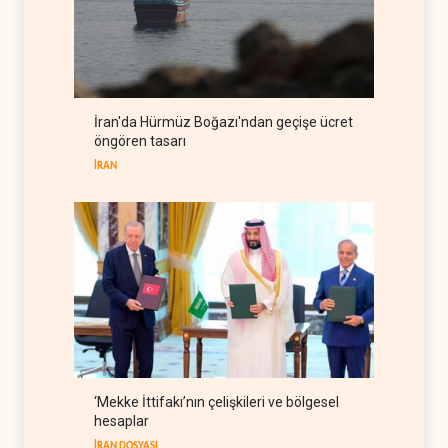
Küba enerji krizine karşı
güneşe yöneldi
BATI YARIM KÜRE
09 Ağustos 2026
Eski ABD Savaş Bakanı
Esper: İran, Hürmüz'de
İran'da Hürmüz Boğazı'ndan geçişe ücret
üstünlüğün kendisinde
BATI YARIM KÜRE
10 Ağustos 2026
öngören tasarı
olduğuna inanıyor
İRAN
‘Mekke İttifakı’nın çelişkileri ve bölgesel
hesaplar
İRAN DOSYASI