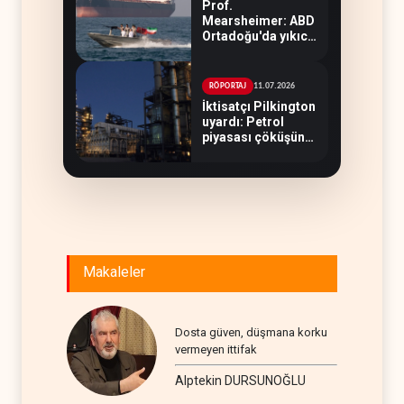
Prof.
Mearsheimer: ABD
Ortadoğu'da yıkıcı
bir yenilgi aldı
11.07.2026
RÖPORTAJ
İktisatçı Pilkington
uyardı: Petrol
piyasası çöküşün
eşiğinde
Makaleler
Dosta güven, düşmana korku
vermeyen ittifak
Alptekin DURSUNOĞLU