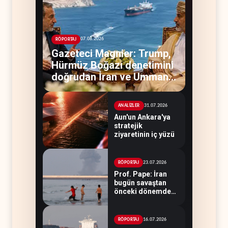
07.08.2026
RÖPORTAJ
Gazeteci Magnier: Trump,
Hürmüz Boğazı denetimini
doğrudan İran ve Umman'a
teslim etti
31.07.2026
ANALİZLER
Aun'un Ankara'ya
stratejik
ziyaretinin iç yüzü
23.07.2026
RÖPORTAJ
Prof. Pape: İran
bugün savaştan
önceki dönemden
çok daha güçlü
16.07.2026
RÖPORTAJ