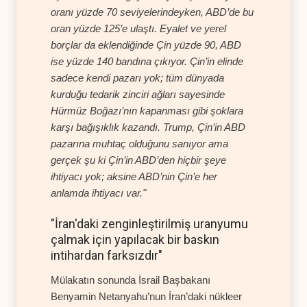
oranı yüzde 70 seviyelerindeyken, ABD’de bu
oran yüzde 125’e ulaştı. Eyalet ve yerel
borçlar da eklendiğinde Çin yüzde 90, ABD
ise yüzde 140 bandına çıkıyor. Çin’in elinde
sadece kendi pazarı yok; tüm dünyada
kurduğu tedarik zinciri ağları sayesinde
Hürmüz Boğazı’nın kapanması gibi şoklara
karşı bağışıklık kazandı. Trump, Çin’in ABD
pazarına muhtaç olduğunu sanıyor ama
gerçek şu ki Çin’in ABD’den hiçbir şeye
ihtiyacı yok; aksine ABD’nin Çin’e her
anlamda ihtiyacı var."
"İran'daki zenginleştirilmiş uranyumu
çalmak için yapılacak bir baskın
intihardan farksızdır"
Mülakatın sonunda İsrail Başbakanı
Benyamin Netanyahu’nun İran’daki nükleer