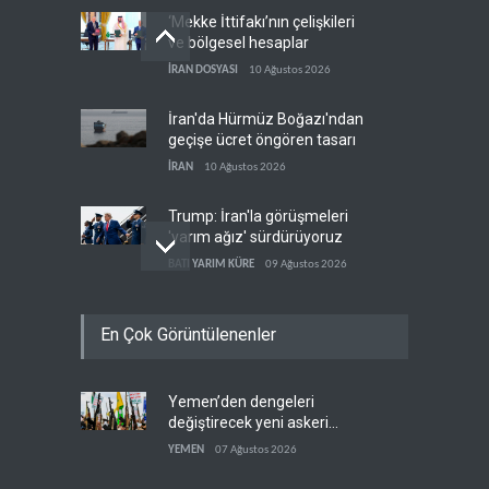
‘Mekke İttifakı’nın çelişkileri
ve bölgesel hesaplar
İRAN DOSYASI
10 Ağustos 2026
İran'da Hürmüz Boğazı'ndan
geçişe ücret öngören tasarı
İRAN
10 Ağustos 2026
Trump: İran'la görüşmeleri
'yarım ağız' sürdürüyoruz
BATI YARIM KÜRE
09 Ağustos 2026
Avrasya Birliği'nden Afrika
En Çok Görüntülenenler
açılımı
RUSYA
09 Ağustos 2026
Yemen’den dengeleri
Eski ABD Savaş Bakanı
değiştirecek yeni askeri
Esper: İran, Hürmüz'de
denklem
üstünlüğün kendisinde
YEMEN
07 Ağustos 2026
BATI YARIM KÜRE
10 Ağustos 2026
olduğuna inanıyor