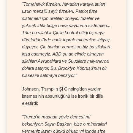
"Tomahawk füzeleri, havadan karaya atılan
uzun menzilli seyir füzeleri, Patriot füze
sistemleri için üretilen önleyici füzeler ve
yüksek irtifa bölge hava savunma sistemleri...
Tüm bu silahlar Çin’in kontrol ettiği üç veya
dört farklı türde nadir toprak mineraline ihtiyaç
duyuyor. Çin bunları vermezse biz bu silahları
inşa edemeyiz. ABD şu an elinde olmayan
silahları Avrupalılara ve Suudilere milyarlarca
dolara satıyor. Bu, Brooklyn Köprüsü’nün bir
hissesini satmaya benziyor."
Johnson, Trump’ın Şi Cinping’den yardım
istemesinin absürtlüğünü ise ironik bir dille
eleştirdi:
"Trump’ın masada şöyle demesi mi
bekleniyor: Sayın Başkan, bize o mineralleri
vermeniz lazım çünkü birkaç yıl içinde size