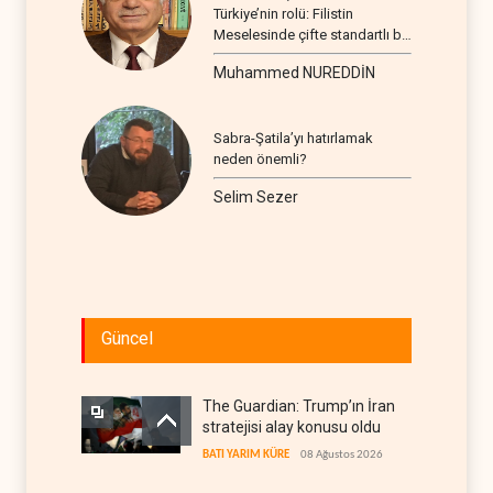
Türkiye’nin rolü: Filistin
Meselesinde çifte standartlı bir
seyir
Muhammed NUREDDİN
Sabra-Şatila’yı hatırlamak
neden önemli?
Selim Sezer
Güncel
The Guardian: Trump’ın İran
stratejisi alay konusu oldu
BATI YARIM KÜRE
08 Ağustos 2026