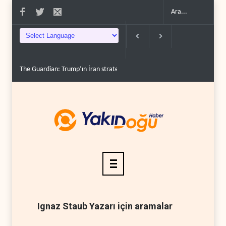
The Guardian: Trump’ın İran stratejisi alay konusu oldu..
Gazze’de ‘ate
Ignaz Staub Yazarı için aramalar