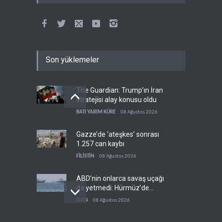
Son yüklemeler
The Guardian: Trump’ın İran
stratejisi alay konusu oldu
BATI YARIM KÜRE
08 Ağustos 2026
Gazze’de ‘ateşkes’ sonrası
1.257 can kaybı
FİLİSTİN
08 Ağustos 2026
ABD’nin onlarca savaş uçağı
da yetmedi: Hürmüz’de
gemi vuruldu
İRAN
08 Ağustos 2026