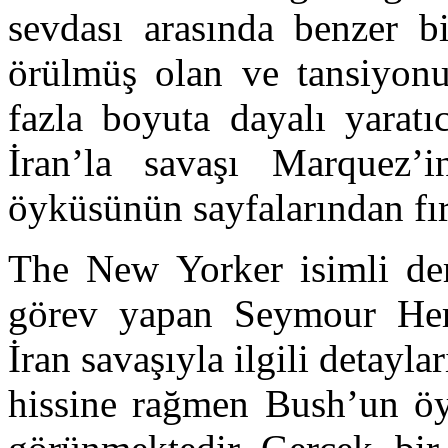
sevdası arasında benzer b
örülmüş olan ve tansiyonu
fazla boyuta dayalı yarat
İran’la savaşı Marquez’i
öyküsünün sayfalarından fı
The New Yorker isimli derg
görev yapan Seymour Hers
İran savaşıyla ilgili detayla
hissine rağmen Bush’un öy