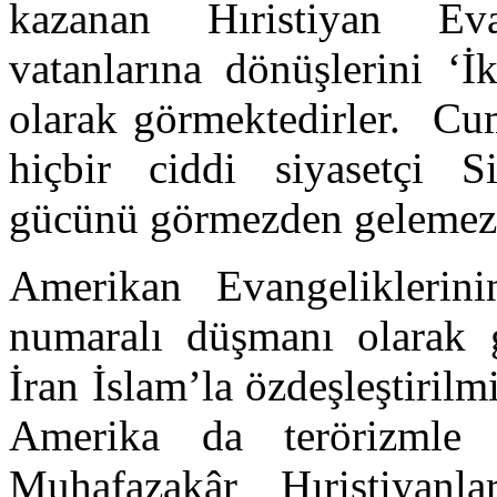
kazanan Hıristiyan Evan
vatanlarına dönüşlerini ‘İ
olarak görmektedirler. Cum
hiçbir ciddi siyasetçi S
gücünü görmezden gelemez
Amerikan Evangeliklerinin
numaralı düşmanı olarak g
İran İslam’la özdeşleştirilmi
Amerika da terörizmle e
Muhafazakâr Hıristiyanla