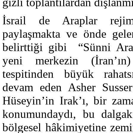
gizli toplantılardan dışlanmı
İsrail de Araplar rejim
paylaşmakta ve önde gelen 
belirttiği gibi “Sünni Ar
yeni merkezin (İran’ın
tespitinden büyük rahatsı
devam eden Asher Susser
Hüseyin’in Irak’ı, bir zam
konumundaydı, bu dalgakı
bölgesel hâkimiyetine zemin