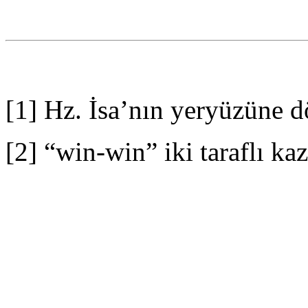
[1] Hz. İsa’nın yeryüzüne d
[2] “win-win” iki taraflı ka