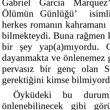
Gabriel Garcia Marquez
Ölümün Günlüğü’ isimli
herkes romanın kahramanı S
bilmekteydi. Buna rağmen k
bir şey yap(a)mıyordu. 
dayanmakta ve önlenemez g
pervasız bir genç olan S
gerektiğini kimse bilmiyord
Öyküdeki bu duruml
önlenebilinecek gibi gö