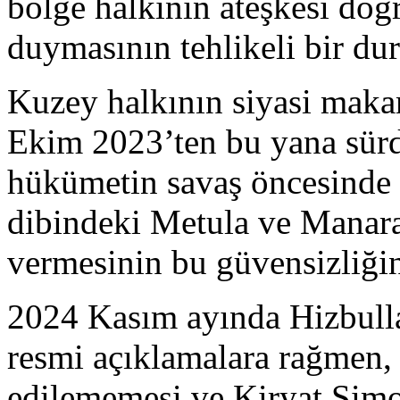
bölge halkının ateşkesi do
duymasının tehlikeli bir du
Kuzey halkının siyasi maka
Ekim 2023’ten bu yana sür
hükümetin savaş öncesinde 
dibindeki Metula ve Manara
vermesinin bu güvensizliğin
2024 Kasım ayında Hizbulla
resmi açıklamalara rağmen,
edilememesi ve Kiryat Şim