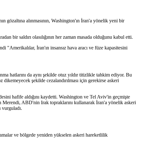
n gözaltına alınmasının, Washington'ın İran'a yönelik yeni bir
adan bir saldırı olasılığının her zaman masada olduğunu kabul etti.
"Amerikalılar, İran'ın insansız hava aracı ve füze kapasitesini
unma hatlarını da aynı şekilde otuz yıldır titizlikle tahkim ediyor. Bu
öz dikemeyecek şekilde cezalandırılması için gerekirse askeri
esini hafife aldığını kaydetti. Washington ve Tel Aviv'in geçmişte
den Merendi, ABD'nin Irak topraklarını kullanarak İran'a yönelik askeri
ı vurguladı.
malar ve bölgede yeniden yükselen askeri hareketlilik