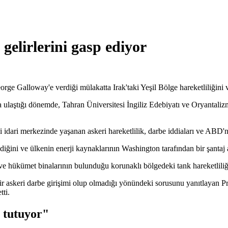
gelirlerini gasp ediyor
 Galloway'e verdiği mülakatta Irak'taki Yeşil Bölge hareketliliğini v
uta ulaştığı dönemde, Tahran Üniversitesi İngiliz Edebiyatı ve Oryanta
i idari merkezinde yaşanan askeri hareketlilik, darbe iddiaları ve ABD
diğini ve ülkenin enerji kaynaklarının Washington tarafından bir şantaj 
e hükümet binalarının bulunduğu korunaklı bölgedeki tank hareketliliğ
ir askeri darbe girişimi olup olmadığı yönündeki sorusunu yanıtlayan P
tti.
n tutuyor"