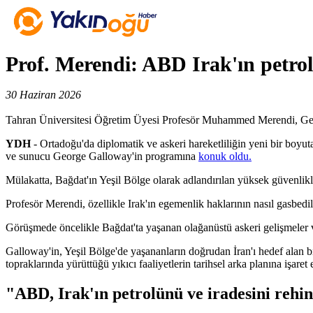
Prof. Merendi: ABD Irak'ın petrol 
30 Haziran 2026
Tahran Üniversitesi Öğretim Üyesi Profesör Muhammed Merendi, George
YDH
- Ortadoğu'da diplomatik ve askeri hareketliliğin yeni bir boy
ve sunucu George Galloway'in programına
konuk oldu.
Mülakatta, Bağdat'ın Yeşil Bölge olarak adlandırılan yüksek güvenlikl
Profesör Merendi, özellikle Irak'ın egemenlik haklarının nasıl gasbedil
Görüşmede öncelikle Bağdat'ta yaşanan olağanüstü askeri gelişmeler v
Galloway'in, Yeşil Bölge'de yaşananların doğrudan İran'ı hedef alan b
topraklarında yürüttüğü yıkıcı faaliyetlerin tarihsel arka planına işaret e
"ABD, Irak'ın petrolünü ve iradesini rehi