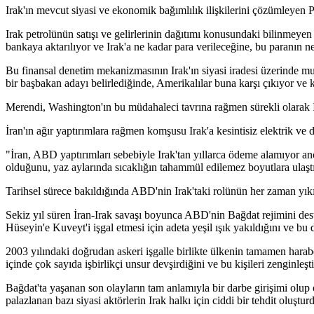
Irak'ın mevcut siyasi ve ekonomik bağımlılık ilişkilerini çözümleyen
Irak petrolünün satışı ve gelirlerinin dağıtımı konusundaki bilinmeyen
bankaya aktarılıyor ve Irak'a ne kadar para verileceğine, bu paranın
Bu finansal denetim mekanizmasının Irak'ın siyasi iradesi üzerinde 
bir başbakan adayı belirlediğinde, Amerikalılar buna karşı çıkıyor ve 
Merendi, Washington'ın bu müdahaleci tavrına rağmen sürekli olarak İr
İran'ın ağır yaptırımlara rağmen komşusu Irak'a kesintisiz elektrik ve
"İran, ABD yaptırımları sebebiyle Irak'tan yıllarca ödeme alamıyor an
olduğunu, yaz aylarında sıcaklığın tahammül edilemez boyutlara ulaştığı
Tarihsel sürece bakıldığında ABD'nin Irak'taki rolünün her zaman yıkı
Sekiz yıl süren İran-Irak savaşı boyunca ABD'nin Bağdat rejimini de
Hüseyin'e Kuveyt'i işgal etmesi için adeta yeşil ışık yakıldığını ve bu
2003 yılındaki doğrudan askeri işgalle birlikte ülkenin tamamen har
içinde çok sayıda işbirlikçi unsur devşirdiğini ve bu kişileri zenginleşti
Bağdat'ta yaşanan son olayların tam anlamıyla bir darbe girişimi ol
palazlanan bazı siyasi aktörlerin Irak halkı için ciddi bir tehdit oluştur