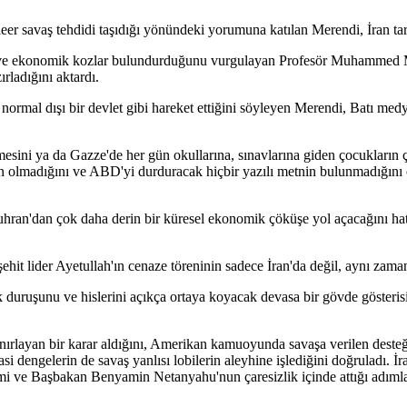
leer savaş tehdidi taşıdığı yönündeki yorumuna katılan Merendi, İran ta
k ve ekonomik kozlar bulundurduğunu vurgulayan Profesör Muhammed Mere
rladığını aktardı.
ormal dışı bir devlet gibi hareket ettiğini söyleyen Merendi, Batı medy
ilmesini ya da Gazze'de her gün okullarına, sınavlarına giden çocukları
n olmadığını ve ABD'yi durduracak hiçbir yazılı metnin bulunmadığını ço
hran'dan çok daha derin bir küresel ekonomik çöküşe yol açacağını hatır
t lider Ayetullah'ın cenaze töreninin sadece İran'da değil, aynı zaman
 duruşunu ve hislerini açıkça ortaya koyacak devasa bir gövde gösteris
rlayan bir karar aldığını, Amerikan kamuoyunda savaşa verilen desteği
si dengelerin de savaş yanlısı lobilerin aleyhine işlediğini doğruladı. İ
mi ve Başbakan Benyamin Netanyahu'nun çaresizlik içinde attığı adımları