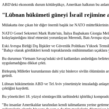
ABD'deki ekonomik durum kötüleştikçe, Amerikan halkının bu anlamsız 
"Lübnan hükümeti güneyi İsrail rejimine a
Mülakatta öne çıkan bir diğer önemli başlık ise NATO müttefiklerinin 
NATO Genel Sekreteri Mark Rutte'nin, İtalya Başbakanı Giorgia Meloni 
kolaylaştırdığını itiraf etmesini yorumlayan Merendi, Batı Avrupa siyasi
Eski Avrupa Birliği Dış İlişkiler ve Güvenlik Politikası Yüksek Tems
"Bahçe olarak gördükleri kendi topraklarında mühimmatları uçaklara yü
Bu durumun Vietnam Savaşı'ndaki sivil katliamları andırdığını belirt
uygulamadığına dikkat çekti.
Birleşmiş Milletler kurumlarının dahi yüz binlerce sivilin ölümünün ar
getirdi.
Lübnan hükümetinin ABD ve Tel Aviv yönetimiyle imzaladığı anlaşmayı "
çektiğini kaydetti.
Bu yöneticileri 18. yüzyıl sömürgecilik tarihindeki işbirlikçi komprad
"Bu insanlar Amerikalılar tarafından kendi talimatlarını yerine getirmel