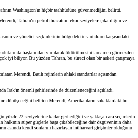
rafının Washington'ın hiçbir taahhüdüne güvenmediğini belirtti.
ndi, Tahran'ın petrol ihracatını rekor seviyelere çıkardığını ve
asının ve yönetici seçkinlerinin bölgedeki insani dram karşısındaki
n çadırlarında başlarından vurularak öldürülmesini tamamen görmezden
k iyi biliyor. Bu yüzden Tahran, bu süreci olası bir askeri çatışmaya
latan Merendi, Batılı rejimlerin ahlaki standartlar açısından
da Irak'ın önemli şehirlerinde de düzenleneceğini açıkladı.
ine dönüşeceğini belirten Merendi, Amerikalıların sokaklardaki bu
n yüzde 22 seviyelerine kadar gerilediğini ve yaklaşan ara seçimlerin
ran halkının süper güçlerle başa çıkabileceğine dair özgüveninin daha
n aslında kendi sonlarını hazırlayan intiharvari girişimler olduğunu