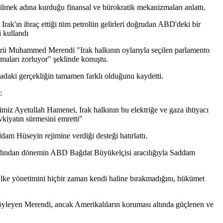
ilmek adına kurduğu finansal ve bürokratik mekanizmaları anlattı.
Irak'ın ihraç ettiği tüm petrolün gelirleri doğrudan ABD'deki bir
 kullandı
sörü Muhammed Merendi "Irak halkının oylarıyla seçilen parlamento
zmaları zorluyor" şeklinde konuştu.
hadaki gerçekliğin tamamen farklı olduğunu kaydetti.
:
imiz Ayetullah Hamenei, Irak halkının bu elektriğe ve gaza ihtiyacı
vkiyatın sürmesini emretti"
am Hüseyin rejimine verdiği desteği hatırlattı.
 ardından dönemin ABD Bağdat Büyükelçisi aracılığıyla Saddam
lke yönetimini hiçbir zaman kendi haline bırakmadığını, hükümet
öyleyen Merendi, ancak Amerikalıların koruması altında güçlenen ve