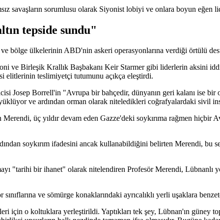
savaşların sorumlusu olarak Siyonist lobiyi ve onlara boyun eğen lider
ltın tepside sundu"
ve bölge ülkelerinin ABD'nin askeri operasyonlarına verdiği örtülü des
ve Birleşik Krallık Başbakanı Keir Starmer gibi liderlerin aksini iddi
 elitlerinin teslimiyetçi tutumunu açıkça eleştirdi.
ilcisi Josep Borrell'in "Avrupa bir bahçedir, dünyanın geri kalanı ise 
klüyor ve ardından orman olarak niteledikleri coğrafyalardaki sivil in
en Merendi, üç yıldır devam eden Gazze'deki soykırıma rağmen hiçbir Av
dından soykırım ifadesini ancak kullanabildiğini belirten Merendi, bu ses
tarihi bir ihanet" olarak nitelendiren Profesör Merendi, Lübnanlı yöne
or sınıflarına ve sömürge konaklarındaki ayrıcalıklı yerli uşaklara ben
eri için o koltuklara yerleştirildi. Yaptıkları tek şey, Lübnan'ın güney t