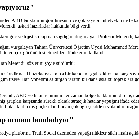
 yapıyoruz"
en ABD tanklarının görülmesinin ve çok sayıda milletvekili ile bakanı
Merendi, askeri hazırlıklar hakkında bilgi verdi.
keri güç ve lojistik ekipman yığdığını doğrulayan Profesör Merendi, kar
acağını vurgulayan Tahran Üniversitesi Öğretim Üyesi Muhammed Merendi 
rinin gerçek gücünü test etmediler" ifadelerini kullandı
ran Merendi, sözlerini şöyle sürdürdü:
n süredir nasıl hazırladıysa, olası bir karadan işgal saldırısına karşı sav
iğim üzere, İran yönetimi saldırgan tarafın bir daha asla bu topraklara g
rendi, ABD ve İsrail rejiminin her zaman bölge halklarının direniş irad
iş grupları karşısında sürekli olarak stratejik hatalar yaptığını ifade e
Irak'taki direniş güçleri tarafından çok ağır şekilde cezalandırılacağın
yıp ormanı bombalıyor"
 platformu Truth Social üzerinden yaptığı nükleer silah imalı açıkla