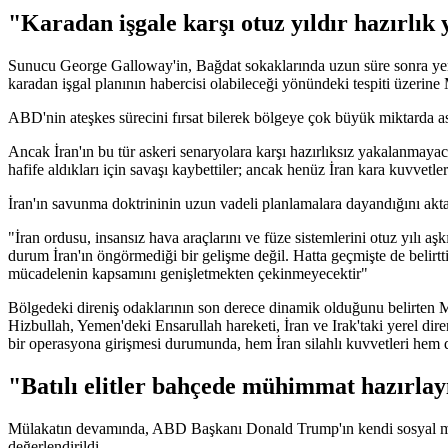
"Karadan işgale karşı otuz yıldır hazırlık
Sunucu George Galloway'in, Bağdat sokaklarında uzun süre sonra yenid
karadan işgal planının habercisi olabileceği yönündeki tespiti üzerine 
ABD'nin ateşkes sürecini fırsat bilerek bölgeye çok büyük miktarda as
Ancak İran'ın bu tür askeri senaryolara karşı hazırlıksız yakalanmay
hafife aldıkları için savaşı kaybettiler; ancak henüz İran kara kuvvetle
İran'ın savunma doktrininin uzun vadeli planlamalara dayandığını akta
"İran ordusu, insansız hava araçlarını ve füze sistemlerini otuz yılı aşkı
durum İran'ın öngörmediği bir gelişme değil. Hatta geçmişte de belirtt
mücadelenin kapsamını genişletmekten çekinmeyecektir"
Bölgedeki direniş odaklarının son derece dinamik olduğunu belirten Me
Hizbullah, Yemen'deki Ensarullah hareketi, İran ve Irak'taki yerel diren
bir operasyona girişmesi durumunda, hem İran silahlı kuvvetleri hem de 
"Batılı elitler bahçede mühimmat hazırla
Mülakatın devamında, ABD Başkanı Donald Trump'ın kendi sosyal medya
değerlendirildi.