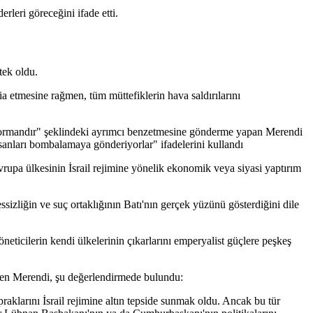
leri göreceğini ifade etti.
tek oldu.
a etmesine rağmen, tüm müttefiklerin hava saldırılarını
bir ormandır" şeklindeki ayrımcı benzetmesine gönderme yapan Merendi
sanları bombalamaya gönderiyorlar" ifadelerini kullandı
rupa ülkesinin İsrail rejimine yönelik ekonomik veya siyasi yaptırım
sizliğin ve suç ortaklığının Batı'nın gerçek yüzünü gösterdiğini dile
ticilerin kendi ülkelerinin çıkarlarını emperyalist güçlere peşkeş
zeten Merendi, şu değerlendirmede bulundu:
opraklarını İsrail rejimine altın tepside sunmak oldu. Ancak bu tür