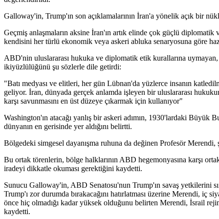
Galloway'in, Trump'ın son açıklamalarının İran'a yönelik açık bir nük
Geçmiş anlaşmaların aksine İran'ın artık elinde çok güçlü diplomati
kendisini her türlü ekonomik veya askeri abluka senaryosuna göre hazı
ABD'nin uluslararası hukuka ve diplomatik etik kurallarına uymayan, n
ikiyüzlülüğünü şu sözlerle dile getirdi:
"Batı medyası ve elitleri, her gün Lübnan'da yüzlerce insanın katled
geliyor. İran, dünyada gerçek anlamda işleyen bir uluslararası hukuku
karşı savunmasını en üst düzeye çıkarmak için kullanıyor"
Washington'ın atacağı yanlış bir askeri adımın, 1930'lardaki Büyük Bu
dünyanın en gerisinde yer aldığını belirtti.
Bölgedeki simgesel dayanışma ruhuna da değinen Profesör Merendi, şehi
Bu ortak törenlerin, bölge halklarının ABD hegemonyasına karşı ortak
iradeyi dikkatle okuması gerektiğini kaydetti.
Sunucu Galloway'in, ABD Senatosu'nun Trump'ın savaş yetkilerini sını
Trump'ı zor durumda bırakacağını hatırlatması üzerine Merendi, iç siya
önce hiç olmadığı kadar yüksek olduğunu belirten Merendi, İsrail reji
kaydetti.