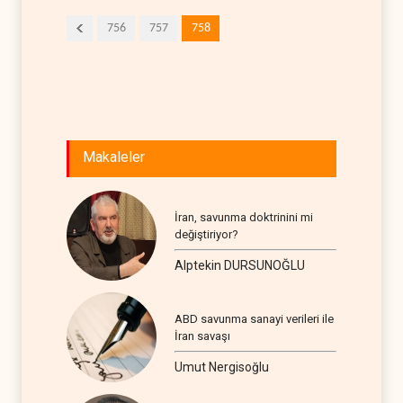
756
757
758
Makaleler
İran, savunma doktrinini mi
değiştiriyor?
Alptekin DURSUNOĞLU
ABD savunma sanayi verileri ile
İran savaşı
Umut Nergisoğlu