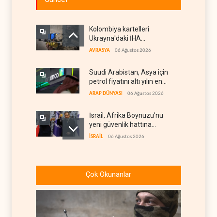
Kolombiya kartelleri
Ukrayna'daki İHA
teknolojisinin peşine düştü
AVRASYA
06 Ağustos 2026
Suudi Arabistan, Asya için
petrol fiyatını altı yılın en
düşüğüne indirdi
ARAP DÜNYASI
06 Ağustos 2026
İsrail, Afrika Boynuzu'nu
yeni güvenlik hattına
dönüştürüyor
İSRAİL
06 Ağustos 2026
Colani, Hizbullah ile silah
bırakma diyaloğu için kanal
Çok Okunanlar
arıyor
LÜBNAN
06 Ağustos 2026
BM yetkilisinden İsrail'e gizli
belge akışı