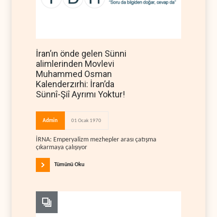
İran’ın önde gelen Sünni
alimlerinden Movlevi
Muhammed Osman
Kalenderzırhi: İran’da
Sünnî-Şiî Ayrımı Yoktur!
Admin
01 Ocak 1970
İRNA: Emperyalizm mezhepler arası çatışma
çıkarmaya çalışıyor
Tümünü Oku