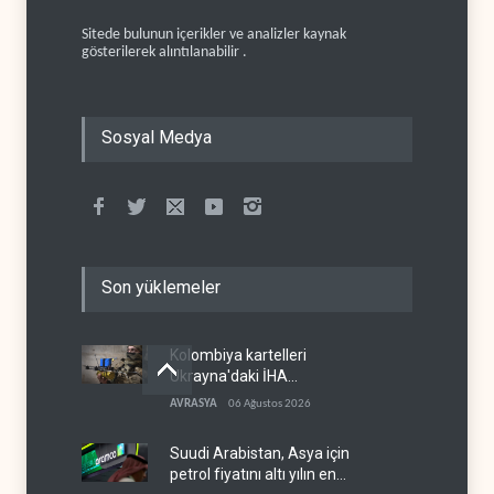
Sitede bulunun içerikler ve analizler kaynak
gösterilerek alıntılanabilir .
Sosyal Medya
Son yüklemeler
Kolombiya kartelleri
Ukrayna'daki İHA
teknolojisinin peşine düştü
AVRASYA
06 Ağustos 2026
Suudi Arabistan, Asya için
petrol fiyatını altı yılın en