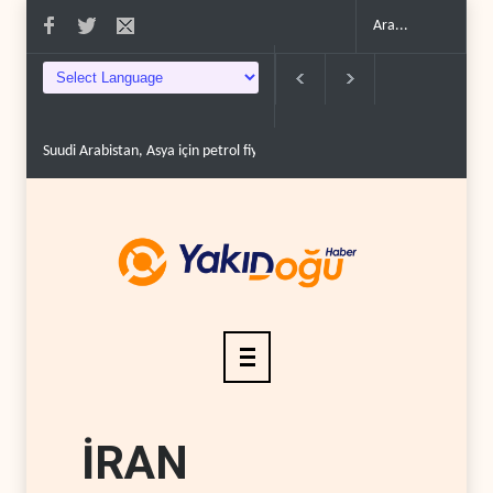
n, Asya için petrol fiyatını altı yılın ..
İsrail, Afrika Boynuzu'nu yeni güvenlik h
İRAN