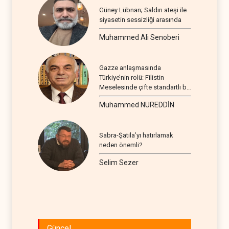
Güney Lübnan; Saldırı ateşi ile
siyasetin sessizliği arasında
Muhammed Ali Senoberi
Gazze anlaşmasında
Türkiye’nin rolü: Filistin
Meselesinde çifte standartlı bir
seyir
Muhammed NUREDDİN
Sabra-Şatila’yı hatırlamak
neden önemli?
Selim Sezer
Güncel