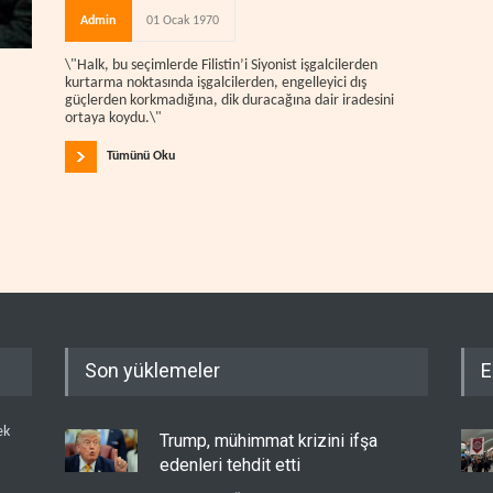
Admin
01 Ocak 1970
\"Halk, bu seçimlerde Filistin’i Siyonist işgalcilerden
kurtarma noktasında işgalcilerden, engelleyici dış
güçlerden korkmadığına, dik duracağına dair iradesini
ortaya koydu.\"
Tümünü Oku
Son yüklemeler
E
ek
Trump, mühimmat krizini ifşa
edenleri tehdit etti