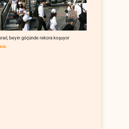
srail, beyin göçünde rekora koşuyor
SRAİL