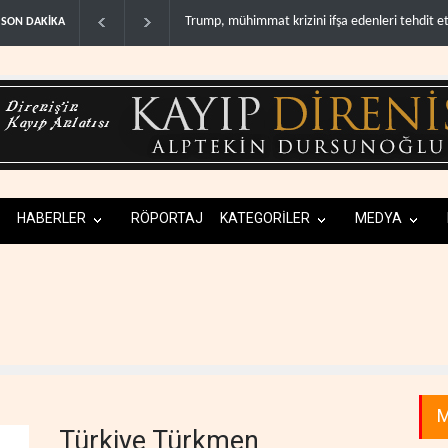
ini ifşa edenleri tehdit etti..
Demokratlar: Trump Batı Şeria'da işgalci yerleş
SON DAKİKA
HABERLER
RÖPORTAJ
KATEGORİLER
MEDYA
M
Türkiye Türkmen