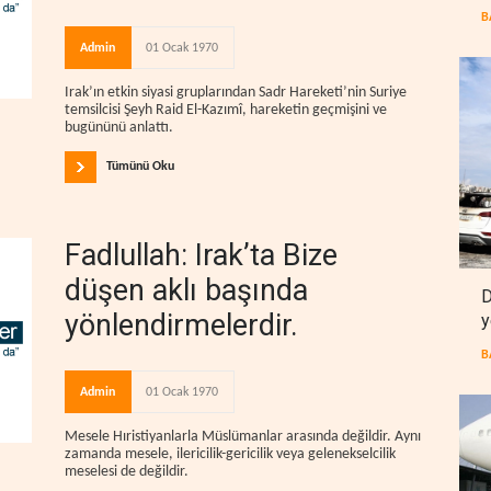
B
Admin
01 Ocak 1970
Irak’ın etkin siyasi gruplarından Sadr Hareketi’nin Suriye
temsilcisi Şeyh Raid El-Kazımî, hareketin geçmişini ve
bugününü anlattı.
Tümünü Oku
Fadlullah: Irak’ta Bize
düşen aklı başında
D
yönlendirmelerdir.
y
B
Admin
01 Ocak 1970
Mesele Hıristiyanlarla Müslümanlar arasında değildir. Aynı
zamanda mesele, ilericilik-gericilik veya gelenekselcilik
meselesi de değildir.