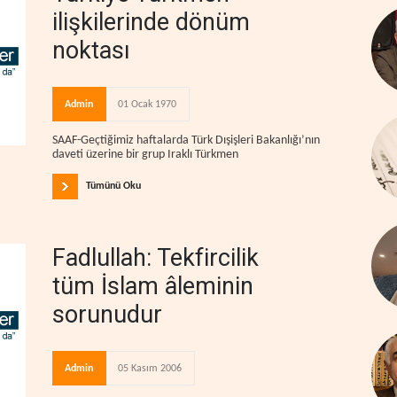
ilişkilerinde dönüm
noktası
Admin
01 Ocak 1970
SAAF-Geçtiğimiz haftalarda Türk Dışişleri Bakanlığı’nın
daveti üzerine bir grup Iraklı Türkmen
Tümünü Oku
Fadlullah: Tekfircilik
tüm İslam âleminin
sorunudur
Admin
05 Kasım 2006