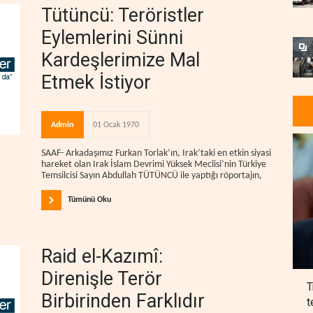
Tütüncü: Teröristler
Eylemlerini Sünni
Kardeşlerimize Mal
Etmek İstiyor
Admin
01 Ocak 1970
SAAF- Arkadaşımız Furkan Torlak’ın, Irak’taki en etkin siyasi
hareket olan Irak İslam Devrimi Yüksek Meclisi’nin Türkiye
Temsilcisi Sayın Abdullah TÜTÜNCÜ ile yaptığı röportajın,
Tümünü Oku
Raid el-Kazımî:
Direnişle Terör
T
Birbirinden Farklıdır
t