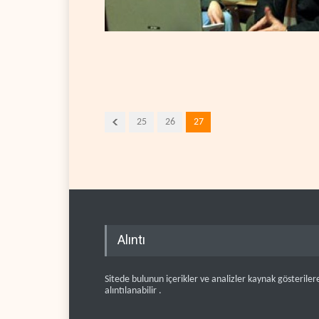
25
26
27
Alıntı
Sitede bulunun içerikler ve analizler kaynak gösteriler
alıntılanabilir .