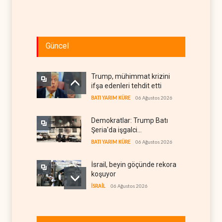
Güncel
Trump, mühimmat krizini
ifşa edenleri tehdit etti
BATI YARIM KÜRE
06 Ağustos 2026
Demokratlar: Trump Batı
Şeria'da işgalci
yerleşimcilere cezasızlık
BATI YARIM KÜRE
06 Ağustos 2026
sağladı
İsrail, beyin göçünde rekora
koşuyor
İSRAİL
06 Ağustos 2026
Kolombiya kartelleri
Ukrayna'daki İHA