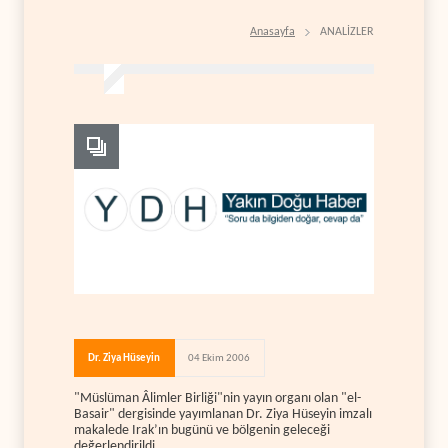
Anasayfa
ANALİZLER
Dr. Ziya Hüseyin
04 Ekim 2006
"Müslüman Âlimler Birliği"nin yayın organı olan "el-
Basair" dergisinde yayımlanan Dr. Ziya Hüseyin imzalı
makalede Irak’ın bugünü ve bölgenin geleceği
değerlendirildi.