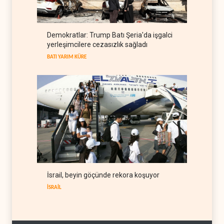
öldürmesi savaş suçu
LÜBNAN
06 Ağustos 2026
İsrail basını: Trump'ın İran
Demokratlar: Trump Batı Şeria'da işgalci
politikasındaki ertelemeler
yerleşimcilere cezasızlık sağladı
ABD seçimlerini riske atıyor
BATI YARIM KÜRE
06 Ağustos 2026
BATI YARIM KÜRE
İsrail, beyin göçünde rekora koşuyor
İSRAİL