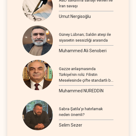
ABD savunma sanayi verileri ile
İran savaşı
Umut Nergisoğlu
Güney Lübnan; Saldırı ateşi ile
siyasetin sessizliği arasında
Muhammed Ali Senoberi
Gazze anlaşmasında
Türkiye’nin rolü: Filistin
Meselesinde çifte standartlı bir
seyir
Muhammed NUREDDİN
Sabra-Şatila’yı hatırlamak
neden önemli?
Selim Sezer