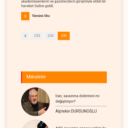
akademisyenlerin ve gazetecilerin girişimiyle etkili bir
hareket haline geldi.
Tümünü Oku
233
234
235
Makaleler
İran, savunma doktrinini mi
değiştiriyor?
Alptekin DURSUNOĞLU