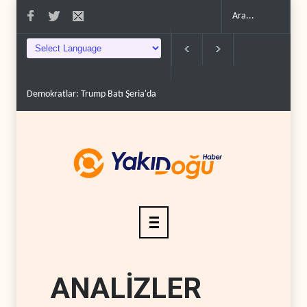
Demokratlar: Trump Batı Şeria'da işgalci yerleşimcilere ..
İsrail, beyi
ANALİZLER