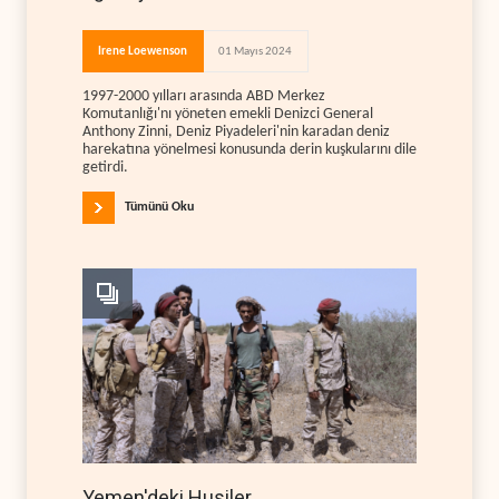
Irene Loewenson
01 Mayıs 2024
1997-2000 yılları arasında ABD Merkez
Komutanlığı'nı yöneten emekli Denizci General
Anthony Zinni, Deniz Piyadeleri'nin karadan deniz
harekatına yönelmesi konusunda derin kuşkularını dile
getirdi.
Tümünü Oku
Yemen'deki Husiler