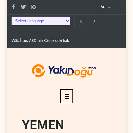
na erdir..
İran: ABD’nin kara saldırısı planını başarısızlı..
Hizbullah’ın ‘silahs
YEMEN