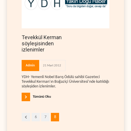
Tevekkül Kerman
söyleşisinden
izlenimler
Admin
21 Mart 2012
YDH- Yemenli Nobel Barış Ödülü sahibi Gazeteci
Tevekkul Kerman’ın Boğaziçi Üniversitesi’nde katıldığı
söyleşiden izlenimler.
Tümünü Oku
6
7
8