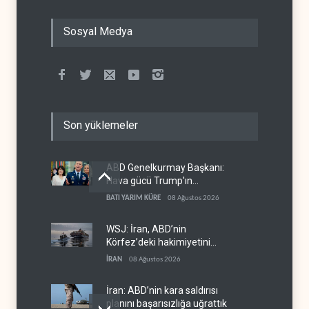
Sosyal Medya
Son yüklemeler
ABD Genelkurmay Başkanı:
Hava gücü Trump'ın
hedeflerine yetmez
BATI YARIM KÜRE
08 Ağustos 2026
WSJ: İran, ABD’nin
Körfez’deki hakimiyetini
sona erdiriyor
İRAN
08 Ağustos 2026
İran: ABD’nin kara saldırısı
planını başarısızlığa uğrattık