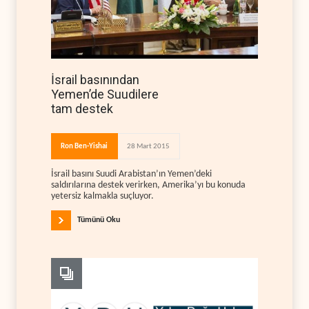
İsrail basınından
Yemen’de Suudilere
tam destek
Ron Ben-Yishai
28 Mart 2015
İsrail basını Suudi Arabistan’ın Yemen’deki
saldırılarına destek verirken, Amerika’yı bu konuda
yetersiz kalmakla suçluyor.
Tümünü Oku