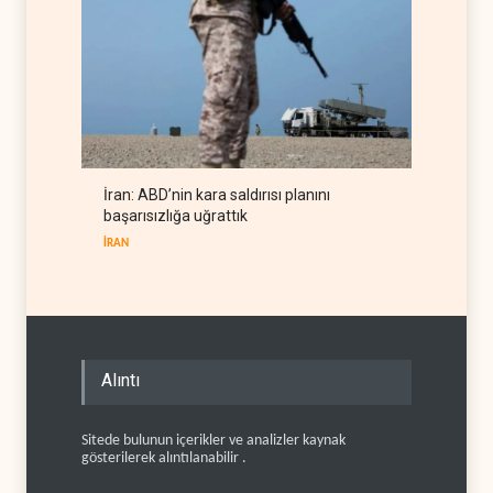
İran: ABD’nin kara saldırısı planını
başarısızlığa uğrattık
İRAN
Alıntı
Sitede bulunun içerikler ve analizler kaynak
gösterilerek alıntılanabilir .