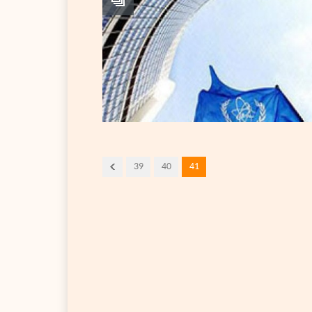
39
40
41