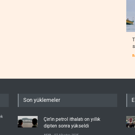
T
s
B
Son yüklemeler
E
ek
Çin'in petrol ithalatı on yıllık
dipten sonra yükseldi