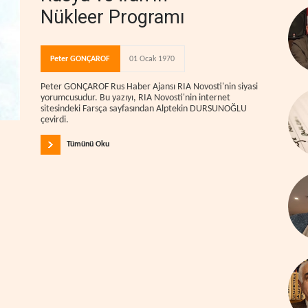
Nükleer Programı
Peter GONÇAROF
01 Ocak 1970
Peter GONÇAROF Rus Haber Ajansı RIA Novosti'nin siyasi
yorumcusudur. Bu yazıyı, RIA Novosti'nin internet
sitesindeki Farsça sayfasından Alptekin DURSUNOĞLU
çevirdi.
Tümünü Oku