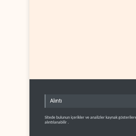
Alıntı
Sitede bulunun içerikler ve analizler kaynak gösteriler
alıntılanabilir .