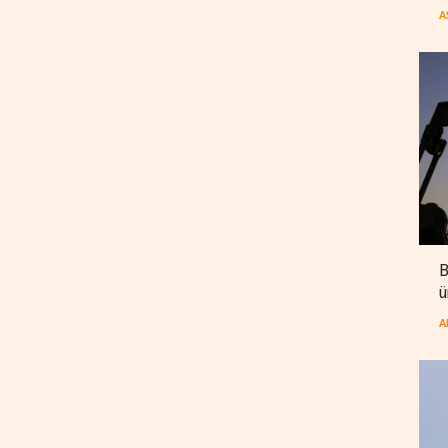
A
B
ü
A