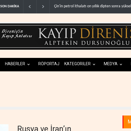
Çin'in petrol ithalatı on yıllık dipten sonra yükseld
SON DAKİKA
HABERLER
RÖPORTAJ
KATEGORİLER
MEDYA
M
Rusya ve İran’ın