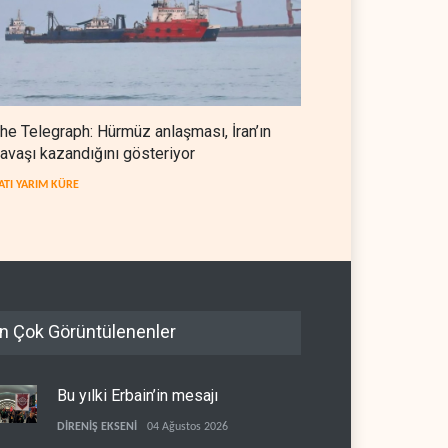
he Telegraph: Hürmüz anlaşması, İran’ın
avaşı kazandığını gösteriyor
ATI YARIM KÜRE
n Çok Görüntülenenler
Bu yılki Erbain’in mesajı
DİRENİŞ EKSENİ
04 Ağustos 2026