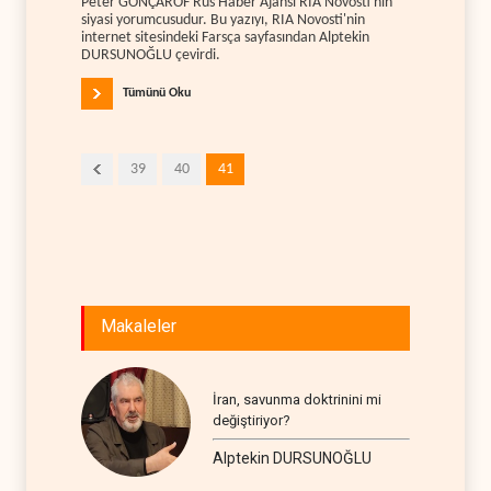
Peter GONÇAROF Rus Haber Ajansı RIA Novosti'nin
siyasi yorumcusudur. Bu yazıyı, RIA Novosti'nin
internet sitesindeki Farsça sayfasından Alptekin
DURSUNOĞLU çevirdi.
Tümünü Oku
39
40
41
Makaleler
İran, savunma doktrinini mi
değiştiriyor?
Alptekin DURSUNOĞLU