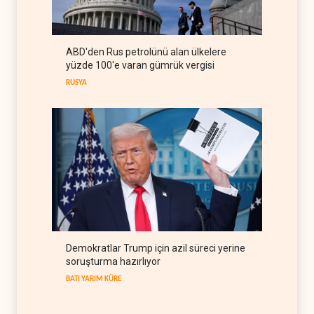
rejimiyle uzlaşma yok,
misilleme var
IRAK
09 Ağustos 2026
ABD'den Rus petrolünü alan ülkelere
The Guardian: Trump’ın İran
yüzde 100'e varan gümrük vergisi
stratejisi alay konusu oldu
RUSYA
BATI YARIM KÜRE
08 Ağustos 2026
Demokratlar Trump için azil süreci yerine
soruşturma hazırlıyor
BATI YARIM KÜRE