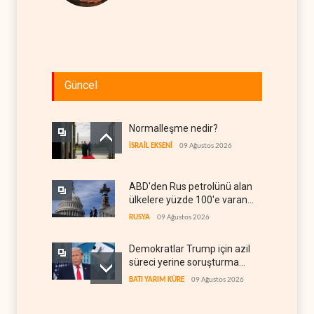
Güncel
Normalleşme nedir?
İSRAİL EKSENİ
09 Ağustos 2026
ABD'den Rus petrolünü alan
ülkelere yüzde 100'e varan
gümrük vergisi
RUSYA
09 Ağustos 2026
Demokratlar Trump için azil
süreci yerine soruşturma
hazırlıyor
BATI YARIM KÜRE
09 Ağustos 2026
Hürmüz krizi Guyana ve