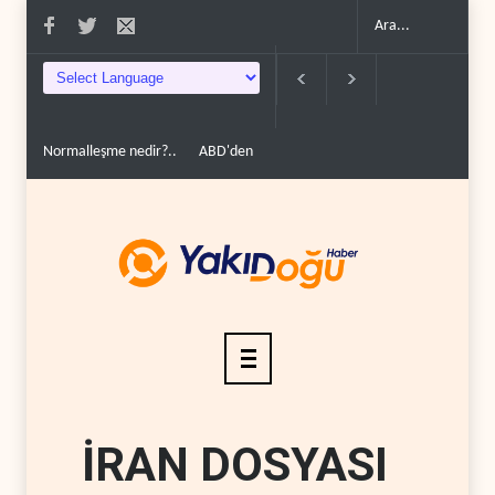
Normalleşme nedir?..
ABD'den Rus petrolünü alan ülkelere yüzde 100
İRAN DOSYASI