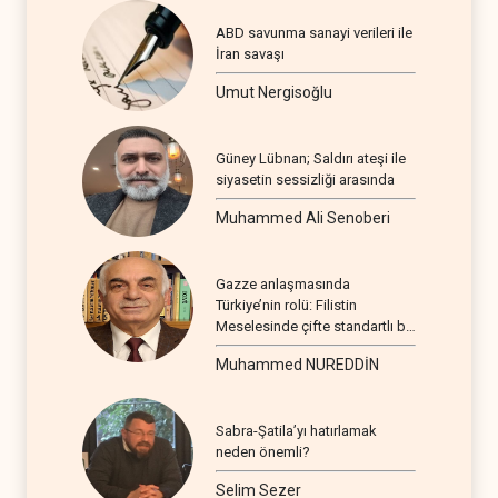
ABD savunma sanayi verileri ile
İran savaşı
Umut Nergisoğlu
Güney Lübnan; Saldırı ateşi ile
siyasetin sessizliği arasında
Muhammed Ali Senoberi
Gazze anlaşmasında
Türkiye’nin rolü: Filistin
Meselesinde çifte standartlı bir
seyir
Muhammed NUREDDİN
Sabra-Şatila’yı hatırlamak
neden önemli?
Selim Sezer