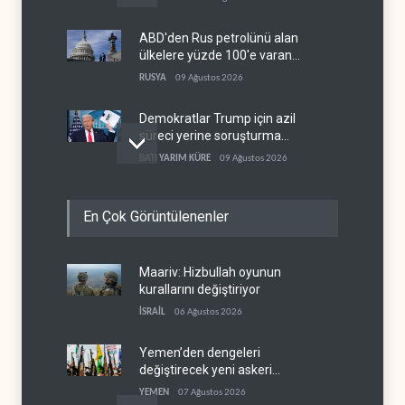
ABD'den Rus petrolünü alan
ülkelere yüzde 100'e varan
gümrük vergisi
RUSYA
09 Ağustos 2026
Demokratlar Trump için azil
süreci yerine soruşturma
hazırlıyor
BATI YARIM KÜRE
09 Ağustos 2026
Hürmüz krizi Guyana ve
En Çok Görüntülenenler
Afrika'daki petrol
üreticilerine yaradı
AFRİKA
09 Ağustos 2026
Maariv: Hizbullah oyunun
Pentagon silah şirketlerine
kurallarını değiştiriyor
21 gün süre verdi
İSRAİL
06 Ağustos 2026
BATI YARIM KÜRE
09 Ağustos 2026
Yemen’den dengeleri
değiştirecek yeni askeri
denklem
YEMEN
07 Ağustos 2026