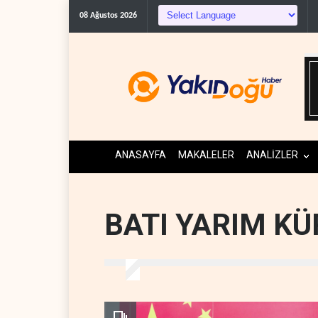
ABD Genelkurmay Başkanı: H
08 Ağustos 2026
ANASAYFA
MAKALELER
ANALİZLER
BATI YARIM KÜ