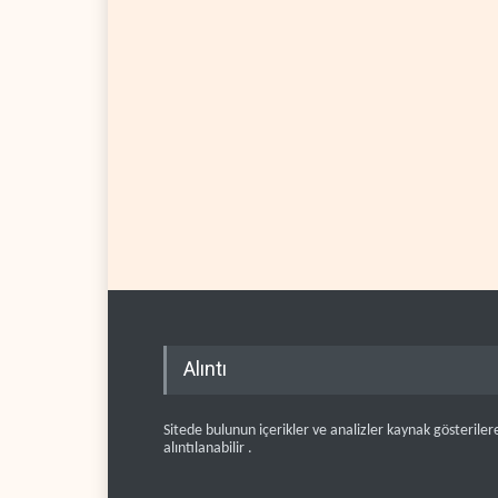
Alıntı
Sitede bulunun içerikler ve analizler kaynak gösteriler
alıntılanabilir .