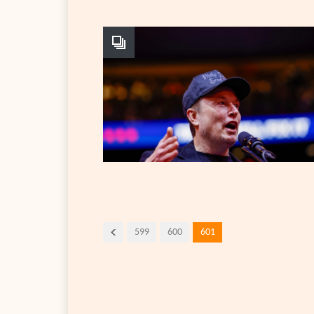
599
600
601