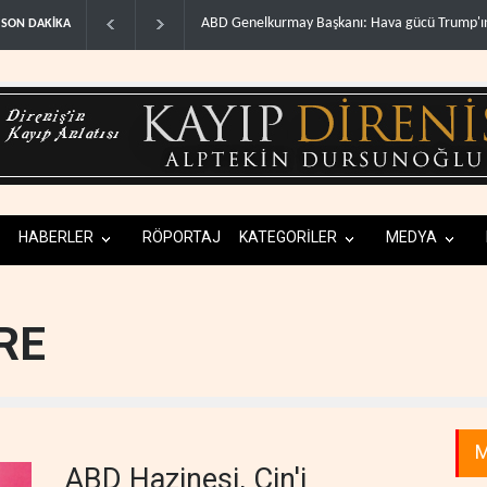
ava gücü Trump'ın hedeflerine..
WSJ: İran, ABD’nin Körfez’deki hakimiyetini 
SON DAKİKA
HABERLER
RÖPORTAJ
KATEGORİLER
MEDYA
RE
M
ABD Hazinesi, Çin'i