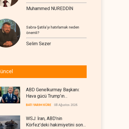
Muhammed NUREDDİN
Sabra-Şatila’yı hatırlamak neden
önemli?
Selim Sezer
üncel
ABD Genelkurmay Başkanı:
Hava gücü Trump'ın
hedeflerine yetmez
BATI YARIM KÜRE
08 Ağustos 2026
WSJ: İran, ABD’nin
Körfez’deki hakimiyetini sona