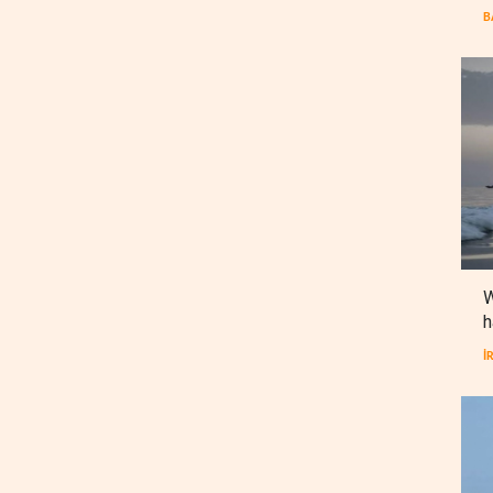
B
W
h
İ