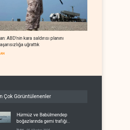
ran: ABD’nin kara saldırısı planını
aşarısızlığa uğrattık
RAN
n Çok Görüntülenenler
Hürmüz ve Babülmendep
boğazlarında gemi trafiği
durağan seyrini koruyor