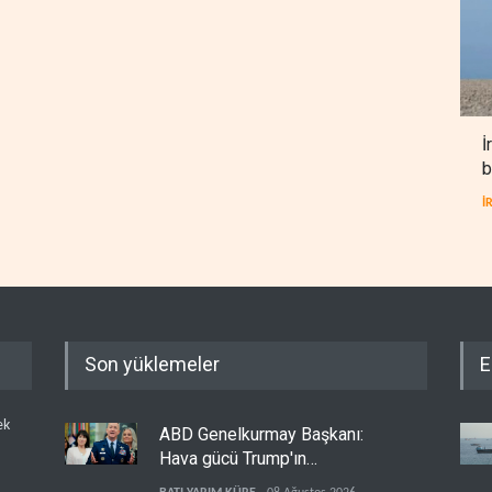
İ
b
İ
Son yüklemeler
E
ek
ABD Genelkurmay Başkanı:
Hava gücü Trump'ın
hedeflerine yetmez