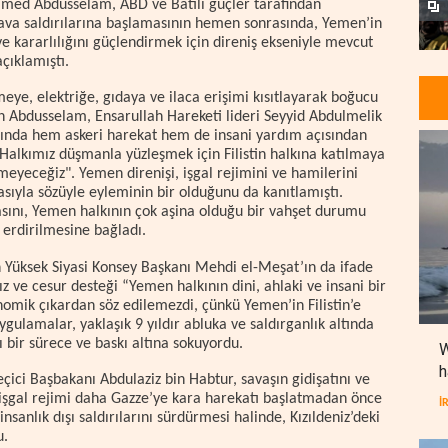
med Abdusselam, ABD ve Batılı güçler tarafından
hava saldırılarına başlamasının hemen sonrasında, Yemen’in
ve kararlılığını güçlendirmek için direniş ekseniyle mevcut
çıklamıştı.
emeye, elektriğe, gıdaya ve ilaca erişimi kısıtlayarak boğucu
n Abdusselam, Ensarullah Hareketi lideri Seyyid Abdulmelik
şısında hem askeri harekat hem de insani yardım açısından
"Halkımız düşmanla yüzleşmek için Filistin halkına katılmaya
yeceğiz". Yemen direnişi, işgal rejimini ve hamilerini
sıyla sözüyle eyleminin bir olduğunu da kanıtlamıştı.
asını, Yemen halkının çok aşina olduğu bir vahşet durumu
 erdirilmesine bağladı.
n Yüksek Siyasi Konsey Başkanı Mehdi el-Meşat’ın da ifade
sız ve cesur desteği “Yemen halkının dini, ahlaki ve insani bir
nomik çıkardan söz edilemezdi, çünkü Yemen’in Filistin’e
ygulamalar, yaklaşık 9 yıldır abluka ve saldırganlık altında
ı bir sürece ve baskı altına sokuyordu.
W
h
çici Başbakanı Abdulaziz bin Habtur, savaşın gidişatını ve
i işgal rejimi daha Gazze’ye kara harekatı başlatmadan önce
İ
insanlık dışı saldırılarını sürdürmesi halinde, Kızıldeniz’deki
u.