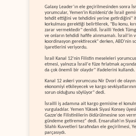
Galaxy Leader’ın ele geçirilmesinden sonra İs
yorumcular, Yemen'in Kızıldeniz'de İsrail gem
tehdit ettiğini ve tehdidini yerine getirdiğini"
korkulması gerektiği belirtilerek, "Bu konu, kırmı
zarar vermektedir" denildi. İsrailli Yedek Tüm
ve onların tehdidi hafife alınmamalı. İsrail'in 
koordinasyon gerektirecek" derken, ABD’nin so
işaretlerini veriyordu.
İsrail Kanal 12'nin Filistin meseleleri yorumcu
etmesi, yalnızca İsrail'e füze fırlatmak açısın
da çok önemli bir olaydır" ifadelerini kullandı
Kanal 12 askeri yorumcusu Nir Dvori de olayın
ekonomiyi etkileyecek ve kargo sevkiyatlarının s
sorun olduğunu söylüyor" dedi.
İsrailli iş adamına ait kargo gemisine el konulm
vurguladılar. Yemen Yüksek Siyasi Konsey üyesi
Gazze'de Filistinlilerin öldürülmesine son ver
gündeme getiremez” dedi. Ensarullah’ın Siyasi
Silahlı Kuvvetleri tarafından ele geçirilmesi, 
parçasıydı.