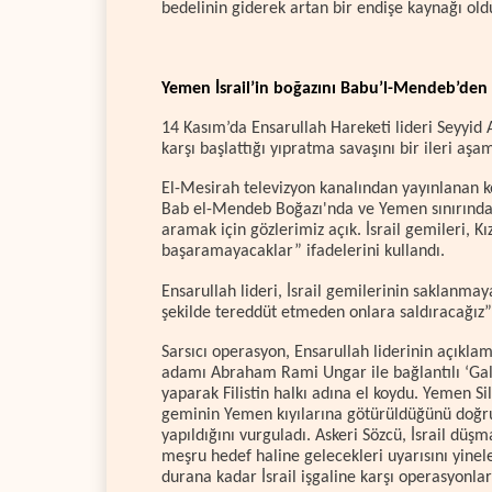
bedelinin giderek artan bir endişe kaynağı old
Yemen İsrail’in boğazını Babu’l-Mendeb’den 
14 Kasım’da Ensarullah Hareketi lideri Seyyid
karşı başlattığı yıpratma savaşını bir ileri aşa
El-Mesirah televizyon kanalından yayınlanan ko
Bab el-Mendeb Boğazı'nda ve Yemen sınırındaki
aramak için gözlerimiz açık. İsrail gemileri, Kı
başaramayacaklar” ifadelerini kullandı.
Ensarullah lideri, İsrail gemilerinin saklanmay
şekilde tereddüt etmeden onlara saldıracağız”
Sarsıcı operasyon, Ensarullah liderinin açıklam
adamı Abraham Rami Ungar ile bağlantılı ‘Gal
yaparak Filistin halkı adına el koydu. Yemen Si
geminin Yemen kıyılarına götürüldüğünü doğrul
yapıldığını vurguladı. Askeri Sözcü, İsrail düşm
meşru hedef haline gelecekleri uyarısını yinel
durana kadar İsrail işgaline karşı operasyonları