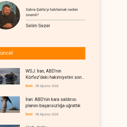
Sabra-Şatila’yı hatırlamak neden
önemli?
Selim Sezer
üncel
WSJ: İran, ABD’nin
Körfez’deki hakimiyetini sona
erdiriyor
İRAN
08 Ağustos 2026
İran: ABD’nin kara saldırısı
planını başarısızlığa uğrattık
İRAN
08 Ağustos 2026