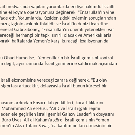
rail medyasında yapılan yorumlarda endişe hakimdi. İsrailli
isine el koyma operasyonuna değinerek, "Ensarullah'ın yine
 ifade etti. Yorumlarda, Kızıldeniz’deki eylemin sonuçlarından
zı çizginin açık bir ihlalidir ve İsrail'in deniz ticaretine
general Gabi Siboney, "Ensarullah'ın önemli yetenekleri var
vereceği herhangi bir tepki sınırlı olacak ve Amerikalılarla
nraki haftalarda Yemen’e karşı kuracağı koalisyonun da
su Ohad Hamo ise, "Yemenlilerin bir İsrail gemisini kontrol
dan değil, aynı zamanda İsrail gemilerine saldırmak açısından
.
 İsrail ekonomisine vereceği zarara değinerek, "Bu olay
igortası artacaktır, dolayısıyla İsrail bunun küresel bir
asının ardından Ensarullah yetkilileri, kararlılıklarını
 Muhammed Ali el-Husi, “ABD ve İsrail işgali rejimi,
meden ele geçirilen İsrail gemisi Galaxy Leader'ın dosyasını
 Büro Üyesi Ali el-Kahum’a göre, İsrail gemisinin Yemen
Yemen'in Aksa Tufanı Savaşı'na katılımını ilan etmesinin bir