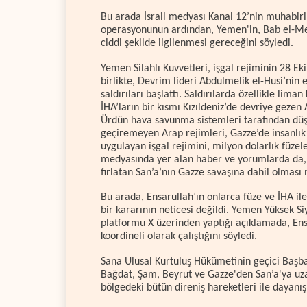
Bu arada İsrail medyası Kanal 12’nin muhabiri E
operasyonunun ardından, Yemen'in, Bab el-Men
ciddi şekilde ilgilenmesi gereceğini söyledi.
Yemen Silahlı Kuvvetleri, işgal rejiminin 28 Ek
birlikte, Devrim lideri Abdulmelik el-Husi’nin e
saldırıları başlattı. Saldırılarda özellikle liman
İHA’ların bir kısmı Kızıldeniz’de devriye gezen
Ürdün hava savunma sistemleri tarafından düşü
geçiremeyen Arap rejimleri, Gazze’de insanlık
uygulayan işgal rejimini, milyon dolarlık füzel
medyasında yer alan haber ve yorumlarda da, Bi
fırlatan San’a’nın Gazze savaşına dahil olması 
Bu arada, Ensarullah’ın onlarca füze ve İHA ile
bir kararının neticesi değildi. Yemen Yüksek 
platformu X üzerinden yaptığı açıklamada, Ensa
koordineli olarak çalıştığını söyledi.
Sana Ulusal Kurtuluş Hükümetinin geçici Başb
Bağdat, Şam, Beyrut ve Gazze'den San’a'ya uzan
bölgedeki bütün direniş hareketleri ile dayanı