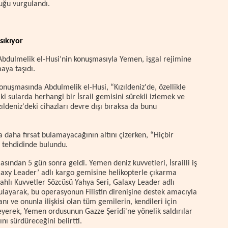
uğu vurgulandı.
sıkıyor
 Abdulmelik el-Husi’nin konuşmasıyla Yemen, işgal rejimine
maya taşıdı.
nuşmasında Abdulmelik el-Husi, “Kızıldeniz'de, özellikle
 sularda herhangi bir İsrail gemisini sürekli izlemek ve
zıldeniz'deki cihazları devre dışı bıraksa da bunu
a daha fırsat bulamayacağının altını çizerken, “Hiçbir
 tehdidinde bulundu.
asından 5 gün sonra geldi. Yemen deniz kuvvetleri, İsrailli iş
axy Leader’ adlı kargo gemisine helikopterle çıkarma
lahlı Kuvvetler Sözcüsü Yahya Seri, Galaxy Leader adlı
ayarak, bu operasyonun Filistin direnişine destek amacıyla
anı ve onunla ilişkisi olan tüm gemilerin, kendileri için
eyerek, Yemen ordusunun Gazze Şeridi'ne yönelik saldırılar
nı sürdüreceğini belirtti.