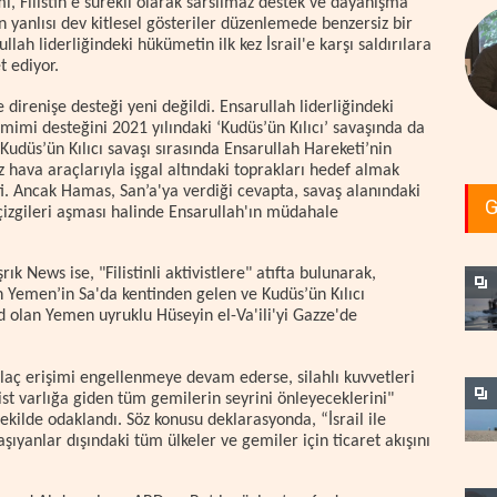
i, Filistin'e sürekli olarak sarsılmaz destek ve dayanışma
tin yanlısı dev kitlesel gösteriler düzenlemede benzersiz bir
llah liderliğindeki hükümetin ilk kez İsrail'e karşı saldırılara
t ediyor.
e direnişe desteği yeni değildi. Ensarullah liderliğindeki
samimi desteğini 2021 yılındaki ‘Kudüs’ün Kılıcı’ savaşında da
udüs’ün Kılıcı savaşı sırasında Ensarullah Hareketi’nin
 hava araçlarıyla işgal altındaki toprakları hedef almak
şti. Ancak Hamas, San’a'ya verdiği cevapta, savaş alanındaki
G
 çizgileri aşması halinde Ensarullah'ın müdahale
k News ise, "Filistinli aktivistlere" atıfta bulunarak,
olan Yemen’in Sa'da kentinden gelen ve Kudüs’ün Kılıcı
id olan Yemen uyruklu Hüseyin el-Va'ili'yi Gazze'de
ilaç erişimi engellenmeye devam ederse, silahlı kuvvetleri
ist varlığa giden tüm gemilerin seyrini önleyeceklerini"
ekilde odaklandı. Söz konusu deklarasyonda, “İsrail ile
aşıyanlar dışındaki tüm ülkeler ve gemiler için ticaret akışını