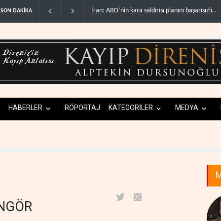
Hizbullah’ın ‘silahsızlandırılmasını’ kim denetl..
SON DAKİKA
HABERLER
RÖPORTAJ
KATEGORİLER
MEDYA
M
ÜNGÖR