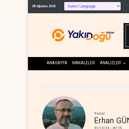
08 Ağustos 2026
ANASAYFA
MAKALELER
ANALİZLER
Yazar
Erhan G
31/12/23 - 02:15