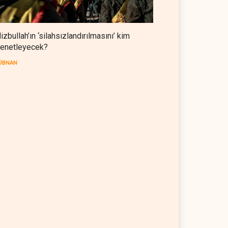
izbullah’ın ‘silahsızlandırılmasını’ kim
enetleyecek?
ÜBNAN