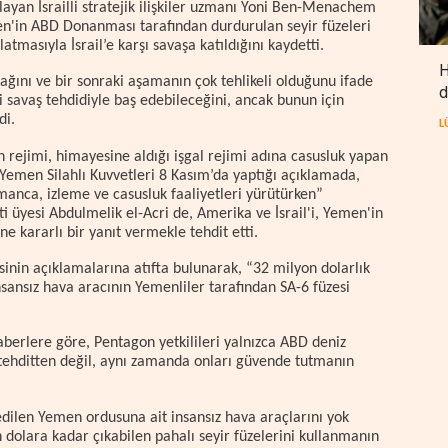
layan İsrailli stratejik ilişkiler uzmanı Yoni Ben-Menachem
n'in ABD Donanması tarafından durdurulan seyir füzeleri
rlatmasıyla İsrail’e karşı savaşa katıldığını kaydetti.
H
acağını ve bir sonraki aşamanın çok tehlikeli olduğunu ifade
d
 savaş tehdidiyle baş edebileceğini, ancak bunun için
di.
L
 rejimi, himayesine aldığı işgal rejimi adına casusluk yapan
 Yemen Silahlı Kuvvetleri 8 Kasım’da yaptığı açıklamada,
anca, izleme ve casusluk faaliyetleri yürütürken”
üyesi Abdulmelik el-Acri de, Amerika ve İsrail'i, Yemen'in
ne kararlı bir yanıt vermekle tehdit etti.
nin açıklamalarına atıfta bulunarak, “32 milyon dolarlık
ansız hava aracının Yemenliler tarafından SA-6 füzesi
erlere göre, Pentagon yetkilileri yalnızca ABD deniz
k tehditten değil, aynı zamanda onları güvende tutmanın
edilen Yemen ordusuna ait insansız hava araçlarını yok
n dolara kadar çıkabilen pahalı seyir füzelerini kullanmanın