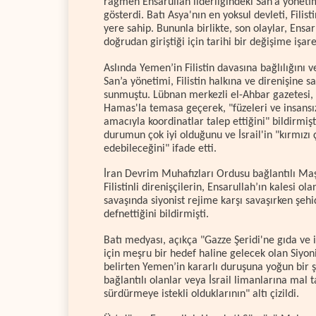
rağmen Ensarullah liderliğindeki San’a yönetim
gösterdi. Batı Asya'nın en yoksul devleti, Filis
yere sahip. Bununla birlikte, son olaylar, Ensaru
doğrudan giriştiği için tarihi bir değişime işare
Aslında Yemen’in Filistin davasına bağlılığını v
San’a yönetimi, Filistin halkına ve direnişine 
sunmuştu. Lübnan merkezli el-Ahbar gazetesi, K
Hamas'la temasa geçerek, "füzeleri ve insansız
amacıyla koordinatlar talep ettiğini" bildirmi
durumun çok iyi olduğunu ve İsrail'in "kırmızı
edebileceğini" ifade etti.
İran Devrim Muhafızları Ordusu bağlantılı Maşrı
Filistinli direnişçilerin, Ensarullah’ın kalesi 
savaşında siyonist rejime karşı savaşırken şeh
defnettiğini bildirmişti.
Batı medyası, açıkça "Gazze Şeridi'ne gıda ve 
için meşru bir hedef haline gelecek olan Siyon
belirten Yemen’in kararlı duruşuna yoğun bir ş
bağlantılı olanlar veya İsrail limanlarına mal t
sürdürmeye istekli olduklarının" altı çizildi.