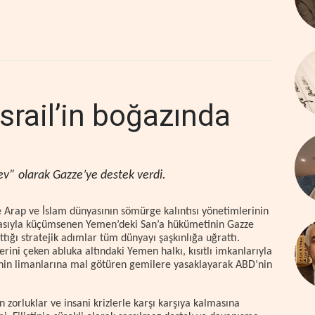
srail’in boğazında
rev” olarak Gazze’ye destek verdi.
de Arap ve İslam dünyasının sömürge kalıntısı yönetimlerinin
amasıyla küçümsenen Yemen’deki San’a hükümetinin Gazze
ttığı stratejik adımlar tüm dünyayı şaşkınlığa uğrattı.
zerini çeken abluka altındaki Yemen halkı, kısıtlı imkanlarıyla
jiminin limanlarına mal götüren gemilere yasaklayarak ABD’nin
n zorluklar ve insani krizlerle karşı karşıya kalmasına