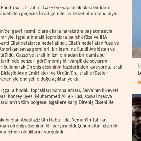
hud Yaari, İsrail’in, Gazze'ye yapılacak olası bir kara
deb’den geçecek İsrail gemilerini hedef alma tehdidiyle
im’de ‘gayri resmi’ olarak kara harekatını başlatmasıyla
mriyle, işgal altındaki topraklara balistik füze ve İHA
 kenti Eilat defalarca hedef alındı. Eilat’ı hedef alan füze ve
 Amerikan savaş gemileri, bir kısmı da Suudi Arabistan ve
rüldü. Gazze’ye İsrail’in izni olmadan bir damla su
 tarihinde benzeri görülmemiş bir vahşilikte soykırım
İ
er kullanarak Direniş ekseninin füzelerinden koruyordu. İsrail
b
rleşik Arap Emirlikleri ve Ürdün’ün, İsrail’e füzeler
nedeniyle endişeli olduğu açıklanıyordu.
İ
 işgal altındaki toprakları bombalaması, San’a’nın bireysel
Siyasi Konsey üyesi Muhammed Ali el-Husi, sosyal medya
rullah'ın tüm bölgesel işgallere karşı Direniş Ekseni ile
akanı olan Abdulaziz Bin Habtur da, Yemen'in Tahran,
an direniş ekseninin bir parçası olduğunun altını çizerek,
şma içinde olduklarını vurguladı.