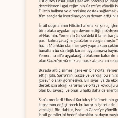
Üst düzey Ensarullah Hareketi Sözcüsü Muham
desteklenen işgal rejiminin Gazze’ye yönelik 
Filistin halkına ve direnişine destek sağlamak 
tüm araçlarla koordinasyonun devam ettiğini a
İsrail düşmanının Filistin halkına karşı suç işl
bir abluka uygulamaya devam ettiğini söyleye
el-Husi’nin, Yemen'in Gazze'deki ihlaller kar
pasif kalmayacağını şu sözlerle vurgulamıştı: 
hazır. Mümkün olan her şeyi yapmaktan çekinme
bunaltan bu stratejik kararı uygulamaya koyma
Yemen, İsrail’e uyguladığı ablukanın kaldırılm
olan Gazze'ye yönelik acımasız ablukanın sona
Burada altı çizilmesi gereken bir nokta, Yeme
ettiği gibi, San’a’nın, Gazze’ye verdiği bu sınır
görev” olarak görmesiydi. Bir siyasi ya da eko
destek için aldığı kararlar ve ortaya koyduğu u
olan bu savaşçı ve onurlu halkı daha da sıkıntıl
San’a merkezli Ulusal Kurtuluş Hükümeti’nin ge
kapsamını değiştirecek bu kararın işaretlerin
vermişti. Bin Habtur, İsrail’in Gazze’ye yönelik 
İsrail gemilerini hedef alacaklarını duyurmuşt