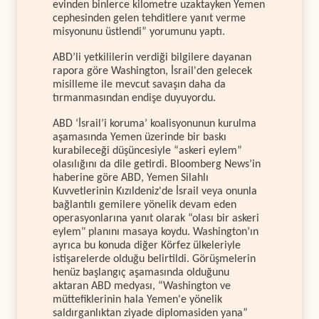
evinden binlerce kilometre uzaktayken Yemen
cephesinden gelen tehditlere yanıt verme
misyonunu üstlendi” yorumunu yaptı.
ABD’li yetkililerin verdiği bilgilere dayanan
rapora göre Washington, İsrail'den gelecek
misilleme ile mevcut savaşın daha da
tırmanmasından endişe duyuyordu.
ABD ‘İsrail’i koruma’ koalisyonunun kurulma
aşamasında Yemen üzerinde bir baskı
kurabileceği düşüncesiyle “askeri eylem”
olasılığını da dile getirdi. Bloomberg News’in
haberine göre ABD, Yemen Silahlı
Kuvvetlerinin Kızıldeniz'de İsrail veya onunla
bağlantılı gemilere yönelik devam eden
operasyonlarına yanıt olarak “olası bir askeri
eylem" planını masaya koydu. Washington’ın
ayrıca bu konuda diğer Körfez ülkeleriyle
istişarelerde olduğu belirtildi. Görüşmelerin
henüz başlangıç aşamasında olduğunu
aktaran ABD medyası, “Washington ve
müttefiklerinin hala Yemen'e yönelik
saldırganlıktan ziyade diplomasiden yana”