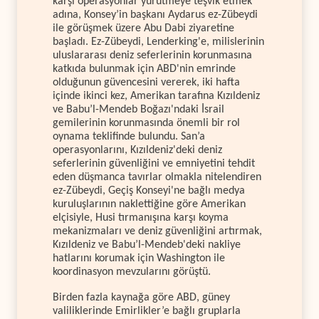
karşı operasyonlar yürütmeye teşvik etmek
adına, Konsey’in başkanı Aydarus ez-Zübeydi
ile görüşmek üzere Abu Dabi ziyaretine
başladı. Ez-Zübeydi, Lenderking'e, milislerinin
uluslararası deniz seferlerinin korunmasına
katkıda bulunmak için ABD'nin emrinde
olduğunun güvencesini vererek, iki hafta
içinde ikinci kez, Amerikan tarafına Kızıldeniz
ve Babu’l-Mendeb Boğazı'ndaki İsrail
gemilerinin korunmasında önemli bir rol
oynama teklifinde bulundu. San’a
operasyonlarını, Kızıldeniz'deki deniz
seferlerinin güvenliğini ve emniyetini tehdit
eden düşmanca tavırlar olmakla nitelendiren
ez-Zübeydi, Geçiş Konseyi'ne bağlı medya
kuruluşlarının naklettiğine göre Amerikan
elçisiyle, Husi tırmanışına karşı koyma
mekanizmaları ve deniz güvenliğini artırmak,
Kızıldeniz ve Babu’l-Mendeb'deki nakliye
hatlarını korumak için Washington ile
koordinasyon mevzularını görüştü.
Birden fazla kaynağa göre ABD, güney
valiliklerinde Emirlikler’e bağlı gruplarla