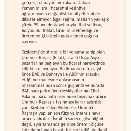
gerçekçi olmayan bir rakam. Dahası,
Yemen’in İsrail ticaretini kesintiye
uğratmasının olağanüstü maliyetlerini de
dikkate almıyor. İşgal rejimi, malların yaklaşık
yüzde 99'unu deniz yollarıyla ithal ve ihraç
ediyor. Bu ithalat, İsrail'in üretmediği ve
üretemediği ülkenin gıda arzının çoğunu
içeriyor.
Kızıldeniz'de stratejik bir konuma sahip olan
Ummu’r-Raşraş (Eilat), İsrail'i Doğu Asya
pazarlarına bağlayan bu ticaret hareketinde
kilit bir rol oynuyor. Bu limanın rolü, üç yıl
önce BAE ve Bahreyn ile ABD'nin aracılık
ettiği normalleşme anlaşmasının
imzalanmasından sonra güçlendi ve burada
BAE ham petrolünün sevkiyatlarının Eilat-
Askalan boru hattı üzerinden taşınmak üzere
Ummu’r-Raşraş’a taşınması kararlaştırıldı -
yani Kızıldeniz'den Akdeniz'e. Ummu’r-
Raşraş’a yapılan son füze ve insansız hava
aracı saldırıları, İsrail'in sadece güvenliğini
değil, aynı zamanda gelirine önemli ölçüde
katkıda bulunan hayati turizm trafiği de dahil