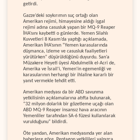
getirdi.
Gazze’deki soykırımın suç ortağı olan
Amerikan rejimi, himayesine aldığı işgal
rejimi adına casusluk yapan bir MQ-9 Reaper
İHA’sını kaybetti o günlerde. Yemen Silahlı
Kuvvetleri 8 Kasım’da yaptığı açıklamada,
Amerikan İHA’sının “Yemen karasularında
düşmanca, izleme ve casusluk faaliyetleri
yürütürken” düşürüldüğünü duyurdu. San’a
Müzakere Heyeti üyesi Abdulmelik el-Acri de,
Amerika ve İsrail'i, Yemen'in egemenliği ve
karasularının herhangi bir ihlaline kararlı bir
yanıt vermekle tehdit etti.
Amerikan medyası da bir ABD savunma
yetkilisinin açıklamalarına atıfta bulunarak,
“32 milyon dolarlık bir gözetleme uçağı olan
ABD MQ-9 Reaper insansız hava aracının
Yemenliler tarafından SA-6 füzesi kullanılarak
vurulduğunu” bildirdi.
Öte yandan, Amerikan medyasında yer alan
haberlere göre, Pentagon yetkilileri yalnızca