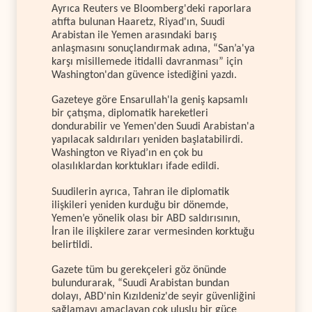
Ayrıca Reuters ve Bloomberg'deki raporlara
atıfta bulunan Haaretz, Riyad'ın, Suudi
Arabistan ile Yemen arasındaki barış
anlaşmasını sonuçlandırmak adına, “San’a'ya
karşı misillemede itidalli davranması” için
Washington'dan güvence istediğini yazdı.
Gazeteye göre Ensarullah'la geniş kapsamlı
bir çatışma, diplomatik hareketleri
dondurabilir ve Yemen'den Suudi Arabistan'a
yapılacak saldırıları yeniden başlatabilirdi.
Washington ve Riyad’ın en çok bu
olasılıklardan korktukları ifade edildi.
Suudilerin ayrıca, Tahran ile diplomatik
ilişkileri yeniden kurduğu bir dönemde,
Yemen’e yönelik olası bir ABD saldırısının,
İran ile ilişkilere zarar vermesinden korktuğu
belirtildi.
Gazete tüm bu gerekçeleri göz önünde
bulundurarak, “Suudi Arabistan bundan
dolayı, ABD'nin Kızıldeniz'de seyir güvenliğini
sağlamayı amaçlayan çok uluslu bir güce