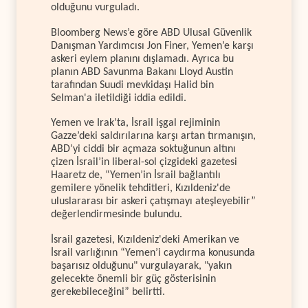
olduğunu vurguladı.
Bloomberg News’e göre ABD Ulusal Güvenlik
Danışman Yardımcısı Jon Finer, Yemen’e karşı
askeri eylem planını dışlamadı. Ayrıca bu
planın ABD Savunma Bakanı Lloyd Austin
tarafından Suudi mevkidaşı Halid bin
Selman'a iletildiği iddia edildi.
Yemen ve Irak’ta, İsrail işgal rejiminin
Gazze’deki saldırılarına karşı artan tırmanışın,
ABD’yi ciddi bir açmaza soktuğunun altını
çizen İsrail’in liberal-sol çizgideki gazetesi
Haaretz de, “Yemen’in İsrail bağlantılı
gemilere yönelik tehditleri, Kızıldeniz'de
uluslararası bir askeri çatışmayı ateşleyebilir”
değerlendirmesinde bulundu.
İsrail gazetesi, Kızıldeniz'deki Amerikan ve
İsrail varlığının “Yemen’i caydırma konusunda
başarısız olduğunu" vurgulayarak, "yakın
gelecekte önemli bir güç gösterisinin
gerekebileceğini” belirtti.