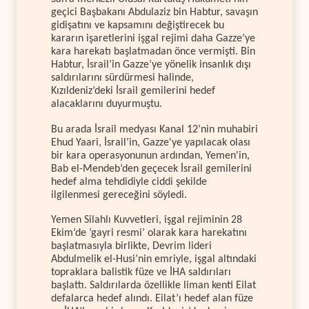
geçici Başbakanı Abdulaziz bin Habtur, savaşın
gidişatını ve kapsamını değiştirecek bu
kararın işaretlerini işgal rejimi daha Gazze’ye
kara harekatı başlatmadan önce vermişti. Bin
Habtur, İsrail’in Gazze’ye yönelik insanlık dışı
saldırılarını sürdürmesi halinde,
Kızıldeniz’deki İsrail gemilerini hedef
alacaklarını duyurmuştu.
Bu arada İsrail medyası Kanal 12’nin muhabiri
Ehud Yaari, İsrail’in, Gazze'ye yapılacak olası
bir kara operasyonunun ardından, Yemen'in,
Bab el-Mendeb’den geçecek İsrail gemilerini
hedef alma tehdidiyle ciddi şekilde
ilgilenmesi gereceğini söyledi.
Yemen Silahlı Kuvvetleri, işgal rejiminin 28
Ekim’de ‘gayri resmi’ olarak kara harekatını
başlatmasıyla birlikte, Devrim lideri
Abdulmelik el-Husi’nin emriyle, işgal altındaki
topraklara balistik füze ve İHA saldırıları
başlattı. Saldırılarda özellikle liman kenti Eilat
defalarca hedef alındı. Eilat’ı hedef alan füze