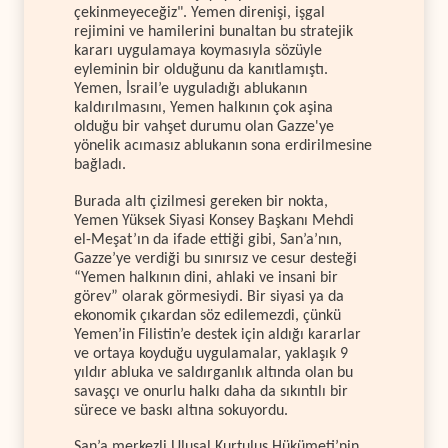
çekinmeyeceğiz". Yemen direnişi, işgal
rejimini ve hamilerini bunaltan bu stratejik
kararı uygulamaya koymasıyla sözüyle
eyleminin bir olduğunu da kanıtlamıştı.
Yemen, İsrail’e uyguladığı ablukanın
kaldırılmasını, Yemen halkının çok aşina
olduğu bir vahşet durumu olan Gazze'ye
yönelik acımasız ablukanın sona erdirilmesine
bağladı.
Burada altı çizilmesi gereken bir nokta,
Yemen Yüksek Siyasi Konsey Başkanı Mehdi
el-Meşat’ın da ifade ettiği gibi, San’a’nın,
Gazze’ye verdiği bu sınırsız ve cesur desteği
“Yemen halkının dini, ahlaki ve insani bir
görev” olarak görmesiydi. Bir siyasi ya da
ekonomik çıkardan söz edilemezdi, çünkü
Yemen’in Filistin’e destek için aldığı kararlar
ve ortaya koyduğu uygulamalar, yaklaşık 9
yıldır abluka ve saldırganlık altında olan bu
savaşçı ve onurlu halkı daha da sıkıntılı bir
sürece ve baskı altına sokuyordu.
San’a merkezli Ulusal Kurtuluş Hükümeti’nin