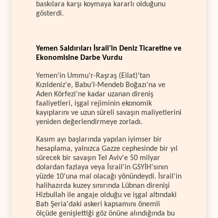
baskılara karşı koymaya kararlı olduğunu
gösterdi.
Yemen Saldırıları İsrail’in Deniz Ticaretine ve
Ekonomisine Darbe Vurdu
Yemen'in Ummu’r-Raşraş (Eilat)'tan
Kızıldeniz'e, Babu’l-Mendeb Boğazı'na ve
Aden Körfezi'ne kadar uzanan direniş
faaliyetleri, işgal rejiminin ekonomik
kayıplarını ve uzun süreli savaşın maliyetlerini
yeniden değerlendirmeye zorladı.
Kasım ayı başlarında yapılan iyimser bir
hesaplama, yalnızca Gazze cephesinde bir yıl
sürecek bir savaşın Tel Aviv'e 50 milyar
dolardan fazlaya veya İsrail'in GSYİH'sının
yüzde 10'una mal olacağı yönündeydi. İsrail'in
halihazırda kuzey sınırında Lübnan direnişi
Hizbullah ile angaje olduğu ve işgal altındaki
Batı Şeria'daki askeri kapsamını önemli
ölçüde genişlettiği göz önüne alındığında bu