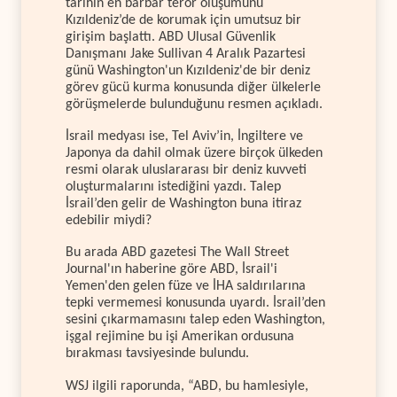
tarihin en barbar terör oluşumunu
Kızıldeniz’de de korumak için umutsuz bir
girişim başlattı. ABD Ulusal Güvenlik
Danışmanı Jake Sullivan 4 Aralık Pazartesi
günü Washington'un Kızıldeniz'de bir deniz
görev gücü kurma konusunda diğer ülkelerle
görüşmelerde bulunduğunu resmen açıkladı.
İsrail medyası ise, Tel Aviv’in, İngiltere ve
Japonya da dahil olmak üzere birçok ülkeden
resmi olarak uluslararası bir deniz kuvveti
oluşturmalarını istediğini yazdı. Talep
İsrail’den gelir de Washington buna itiraz
edebilir miydi?
Bu arada ABD gazetesi The Wall Street
Journal'ın haberine göre ABD, İsrail'i
Yemen'den gelen füze ve İHA saldırılarına
tepki vermemesi konusunda uyardı. İsrail’den
sesini çıkarmamasını talep eden Washington,
işgal rejimine bu işi Amerikan ordusuna
bırakması tavsiyesinde bulundu.
WSJ ilgili raporunda, “ABD, bu hamlesiyle,