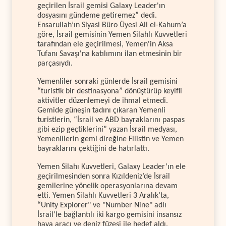
geçirilen İsrail gemisi Galaxy Leader'ın
dosyasını gündeme getiremez” dedi.
Ensarullah’ın Siyasi Büro Üyesi Ali el-Kahum’a
göre, İsrail gemisinin Yemen Silahlı Kuvvetleri
tarafından ele geçirilmesi, Yemen'in Aksa
Tufanı Savaşı'na katılımını ilan etmesinin bir
parçasıydı.
Yemenliler sonraki günlerde İsrail gemisini
“turistik bir destinasyona” dönüştürüp keyifli
aktivitler düzenlemeyi de ihmal etmedi.
Gemide güneşin tadını çıkaran Yemenli
turistlerin, “İsrail ve ABD bayraklarını paspas
gibi ezip geçtiklerini” yazan İsrail medyası,
Yemenlilerin gemi direğine Filistin ve Yemen
bayraklarını çektiğini de hatırlattı.
Yemen Silahı Kuvvetleri, Galaxy Leader’ın ele
geçirilmesinden sonra Kızıldeniz’de İsrail
gemilerine yönelik operasyonlarına devam
etti. Yemen Silahlı Kuvvetleri 3 Aralık’ta,
“Unity Explorer" ve "Number Nine" adlı
İsrail’le bağlantılı iki kargo gemisini insansız
hava aracı ve deniz füzesi ile hedef aldı.