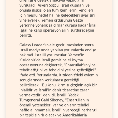
direnişine destek amacıyla yapıldığını
vurguladı. Askeri Sözcü, İsrail düşmanı ve
onunla ilişkisi olan tüm gemilerin, kendileri
için meşru hedef haline gelecekleri uyarısını
yineleyerek, Yemen ordusunun Gazze
Şeridi'ne yönelik saldırılar durana kadar İsrail
işgaline karşı operasyonlarını sürdüreceğini
belirtti.
Galaxy Leader’ın ele geçirilmesinden sonra
İsrail medyasında yapılan yorumlarda endişe
hakimdi. İsrailli yorumcular, Yemen'in
Kızıldeniz'de İsrail gemisine el koyma
operasyonuna değinerek, "Ensarullah'ın yine
tehdit ettiğini ve tehdidini yerine getirdiğini"
ifade etti. Yorumlarda, Kızıldeniz’deki eylemin
sonuçlarından korkulması gerektiği
belirtilerek, "Bu konu, kırmızı çizginin açık bir
ihlalidir ve İsrail'in deniz ticaretine zarar
vermektedir" denildi. İsrailli Yedek
Tümgeneral Gabi Siboney, "Ensarullah'ın
önemli yetenekleri var ve onların tehdidi
hafife alınmamalı. İsrail'in vereceği herhangi
bir tepki sınırlı olacak ve Amerikalılarla