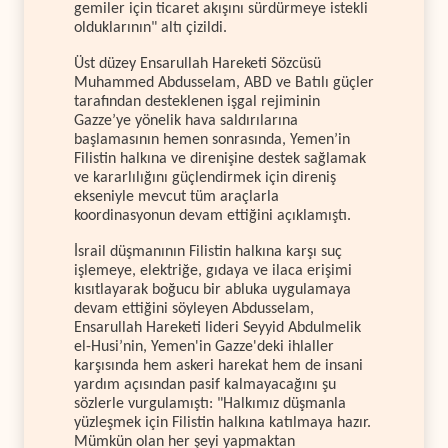
gemiler için ticaret akışını sürdürmeye istekli
olduklarının" altı çizildi.
Üst düzey Ensarullah Hareketi Sözcüsü
Muhammed Abdusselam, ABD ve Batılı güçler
tarafından desteklenen işgal rejiminin
Gazze’ye yönelik hava saldırılarına
başlamasının hemen sonrasında, Yemen’in
Filistin halkına ve direnişine destek sağlamak
ve kararlılığını güçlendirmek için direniş
ekseniyle mevcut tüm araçlarla
koordinasyonun devam ettiğini açıklamıştı.
İsrail düşmanının Filistin halkına karşı suç
işlemeye, elektriğe, gıdaya ve ilaca erişimi
kısıtlayarak boğucu bir abluka uygulamaya
devam ettiğini söyleyen Abdusselam,
Ensarullah Hareketi lideri Seyyid Abdulmelik
el-Husi’nin, Yemen'in Gazze'deki ihlaller
karşısında hem askeri harekat hem de insani
yardım açısından pasif kalmayacağını şu
sözlerle vurgulamıştı: "Halkımız düşmanla
yüzleşmek için Filistin halkına katılmaya hazır.
Mümkün olan her şeyi yapmaktan