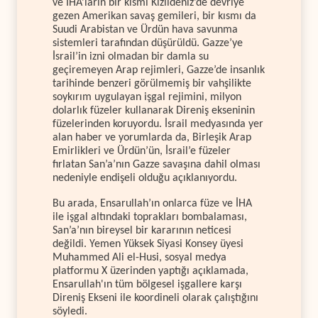
ve İHA’ların bir kısmı Kızıldeniz’de devriye
gezen Amerikan savaş gemileri, bir kısmı da
Suudi Arabistan ve Ürdün hava savunma
sistemleri tarafından düşürüldü. Gazze’ye
İsrail’in izni olmadan bir damla su
geçiremeyen Arap rejimleri, Gazze’de insanlık
tarihinde benzeri görülmemiş bir vahşilikte
soykırım uygulayan işgal rejimini, milyon
dolarlık füzeler kullanarak Direniş ekseninin
füzelerinden koruyordu. İsrail medyasında yer
alan haber ve yorumlarda da, Birleşik Arap
Emirlikleri ve Ürdün’ün, İsrail’e füzeler
fırlatan San’a’nın Gazze savaşına dahil olması
nedeniyle endişeli olduğu açıklanıyordu.
Bu arada, Ensarullah’ın onlarca füze ve İHA
ile işgal altındaki toprakları bombalaması,
San’a’nın bireysel bir kararının neticesi
değildi. Yemen Yüksek Siyasi Konsey üyesi
Muhammed Ali el-Husi, sosyal medya
platformu X üzerinden yaptığı açıklamada,
Ensarullah'ın tüm bölgesel işgallere karşı
Direniş Ekseni ile koordineli olarak çalıştığını
söyledi.