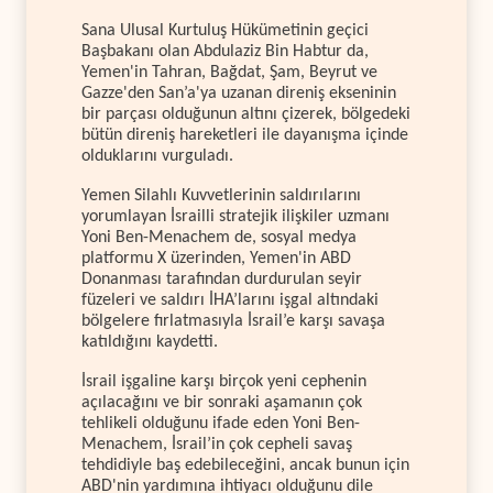
Sana Ulusal Kurtuluş Hükümetinin geçici
Başbakanı olan Abdulaziz Bin Habtur da,
Yemen'in Tahran, Bağdat, Şam, Beyrut ve
Gazze'den San’a'ya uzanan direniş ekseninin
bir parçası olduğunun altını çizerek, bölgedeki
bütün direniş hareketleri ile dayanışma içinde
olduklarını vurguladı.
Yemen Silahlı Kuvvetlerinin saldırılarını
yorumlayan İsrailli stratejik ilişkiler uzmanı
Yoni Ben-Menachem de, sosyal medya
platformu X üzerinden, Yemen'in ABD
Donanması tarafından durdurulan seyir
füzeleri ve saldırı İHA’larını işgal altındaki
bölgelere fırlatmasıyla İsrail’e karşı savaşa
katıldığını kaydetti.
İsrail işgaline karşı birçok yeni cephenin
açılacağını ve bir sonraki aşamanın çok
tehlikeli olduğunu ifade eden Yoni Ben-
Menachem, İsrail’in çok cepheli savaş
tehdidiyle baş edebileceğini, ancak bunun için
ABD'nin yardımına ihtiyacı olduğunu dile