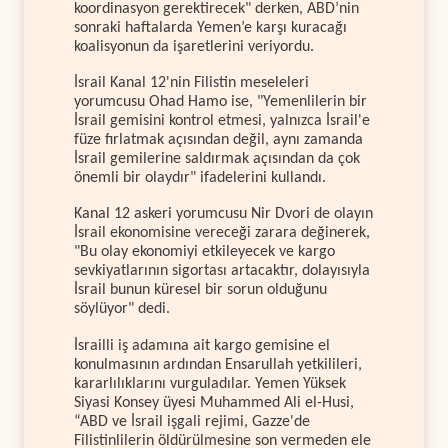
koordinasyon gerektirecek" derken, ABD’nin
sonraki haftalarda Yemen’e karşı kuracağı
koalisyonun da işaretlerini veriyordu.
İsrail Kanal 12'nin Filistin meseleleri
yorumcusu Ohad Hamo ise, "Yemenlilerin bir
İsrail gemisini kontrol etmesi, yalnızca İsrail'e
füze fırlatmak açısından değil, aynı zamanda
İsrail gemilerine saldırmak açısından da çok
önemli bir olaydır" ifadelerini kullandı.
Kanal 12 askeri yorumcusu Nir Dvori de olayın
İsrail ekonomisine vereceği zarara değinerek,
"Bu olay ekonomiyi etkileyecek ve kargo
sevkiyatlarının sigortası artacaktır, dolayısıyla
İsrail bunun küresel bir sorun olduğunu
söylüyor" dedi.
İsrailli iş adamına ait kargo gemisine el
konulmasının ardından Ensarullah yetkilileri,
kararlılıklarını vurguladılar. Yemen Yüksek
Siyasi Konsey üyesi Muhammed Ali el-Husi,
“ABD ve İsrail işgali rejimi, Gazze'de
Filistinlilerin öldürülmesine son vermeden ele