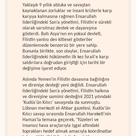
Yaklaşık 9 yıllık abluka ve savaştan
kaynaklanan zorluklar ve insani krizlerle karşı
karşıya kalmasına rağmen Ensarullah
liderliğindeki San’a yönetimi, Filistin'e sürekli
olarak sarsılmaz destek ve dayanışma
gösterdi. Batı Asya'nın en yoksul devleti,
Filistin yanlısı dev kitlesel gösteriler
düzenlemede benzersiz bir yere sahip.
Bununla birlikte, son olaylar, Ensarullah
liderliğindeki hükümetin ilk kez İsrail'e karşı
saldırılara doğrudan giriştiği için tarihi bir
değişime işaret ediyor.
Aslında Yemen’in Filistin davasına bağlılığını
ve direnişe desteği yeni değildi. Ensarullah
liderliğindeki San’a yönetimi, Filistin halkına
ve direnişine samimi desteğini 2021 yılındaki
‘Kudüs’ün Kılıcı’ savaşında da sunmuştu.
Lübnan merkezli el-Ahbar gazetesi, Kudüs’ün
Kılıcı savaşı sırasında Ensarullah Hareketi’nin
Hamas'la temasa geçerek, "füzeleri ve
insansız hava araçlarıyla işgal altındaki
toprakları hedef almak amacıyla koordinatlar