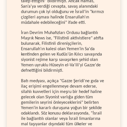
talep ettiğini" bildirmişti. Ancak Hamas,
San’a'ya verdiği cevapta, savaş alanındaki
durumun çok iyi olduğunu ve İsrail'in "kırmızı
çizgileri aşması halinde Ensarullah'ın
müdahale edebileceğini" ifade etti.
İran Devrim Muhafızları Ordusu bağlantılı
Maşrık News ise, "Filistinli aktivistlere" atıfta
bulunarak, Filistinli direnişçilerin,
Ensarullah’ın kalesi olan Yemen’in Sa'da
kentinden gelen ve Kudüs’ün Kılıcı savaşında
siyonist rejime karşı savaşırken şehid olan
Yemen uyruklu Hüseyin el-Va'ili'yi Gazze'de
defnettiğini bildirmişti.
Batı medyası, açıkça "Gazze Şeridi'ne gıda ve
ilaç erişimi engellenmeye devam ederse,
silahlı kuvvetleri için meşru bir hedef haline
gelecek olan Siyonist varlığa giden tüm
gemilerin seyrini önleyeceklerini" belirten
Yemen’in kararlı duruşuna yoğun bir şekilde
odaklandı. Söz konusu deklarasyonda, “İsrail
ile bağlantılı olanlar veya İsrail limanlarına
mal taşıyanlar dışındaki tüm ülkeler ve