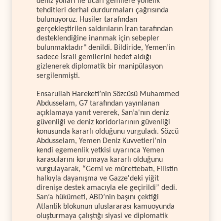
deniz yolları ile ticari gemilere yönelik
tehditleri derhal durdurmaları çağrısında
bulunuyoruz. Husiler tarafından
gerçekleştirilen saldırıların İran tarafından
desteklendiğine inanmak için sebepler
bulunmaktadır" denildi. Bildiride, Yemen’in
sadece İsrail gemilerini hedef aldığı
gizlenerek diplomatik bir manipülasyon
sergilenmişti.
Ensarullah Hareketi’nin Sözcüsü Muhammed
Abdusselam, G7 tarafından yayınlanan
açıklamaya yanıt vererek, San’a'nın deniz
güvenliği ve deniz koridorlarının güvenliği
konusunda kararlı olduğunu vurguladı. Sözcü
Abdusselam, Yemen Deniz Kuvvetleri’nin
kendi egemenlik yetkisi uyarınca Yemen
karasularını korumaya kararlı olduğunu
vurgulayarak, “Gemi ve mürettebatı, Filistin
halkıyla dayanışma ve Gazze'deki yiğit
direnişe destek amacıyla ele geçirildi” dedi.
San’a hükümeti, ABD’nin başını çektiği
Atlantik blokunun uluslararası kamuoyunda
oluşturmaya çalıştığı siyasi ve diplomatik