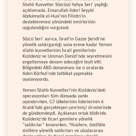
Silahlı Kuvvetler Sözcüsü Yahya Seri’ yaptığı
açıklamada, Ensarullah lideri Seyyid
Abdulmelik el-Husi’nin Filistin’in
desteklenmesi yönündeki emirlerinin
uygulandığını vurguladı.
Sözcü Seri’ ayrıca, İsrail'in Gazze Şeridi'ne
yönelik saldırganlığı sona erene kadar Yemen
silahlı kuvvetlerinin İsrail gemilerinin
Kızıldeniz ve Umman Denizi'nde seyretmesini
engellemeye devam edeceğini teyit etti.
Bölgedeki ABD donanması ise o sıralarda
Aden Körfezi’nde tatbikat yapmakla
oyalanıyordu.
Yemen Silahlı Kuvvetleri’nin Kızıldeniz’deki
operasyonları tüm dünyada yankı
uyandırırken, G7 ülkelerinin liderlerinin 6
Aralık’taki gerçekleşen çevrimiçi zirvelerinde
de gündemdeydi. Açıklanan ortak bildiride,
Kızıldeniz'de ticari gemilere yönelik
“saldırılar” kınanırken, "Husilere, özellikle
sivillere yönelik saldırıları ve uluslararası