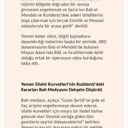
rejimin bölgede doğrudan bir savaşa
girmesini engellemek ve San’a'nın Bab el-
Mendeb ve Kızıldeniz'deki askeri tehditlerini
boşa çıkarmak için birçok Emirlik ve Mossad
subaylarıyla bir araya geldi” denildi.
Yemen haber sitesi, bilgili kaynaklara
dayandırdığı haberinin başka bir yerinde, ABD
donanmasının Bab el-Mendeb'de bulunan
Mayun Adası'nda BAE ve İsraillilerinde dahil
olduğu ortak bir operasyon odası kurduğunu
iddia etti.
Yemen Silahlı Kuvvetleri'nin Kızıldeniz'deki
Kararları Batı Medyasını Dehşete Düşürdü
Batı medyası, açıkça "Gazze Şeridi'ne gıda ve
ilaç erişimi engellenmeye devam ederse,
silahlı kuvvetleri için meşru bir hedef haline
gelecek olan Siyonist varlığa giden tüm
gemilerin seyrini önleyeceklerini" belirten
Yemen’in kararlı duruşuna yoğun bir şekilde