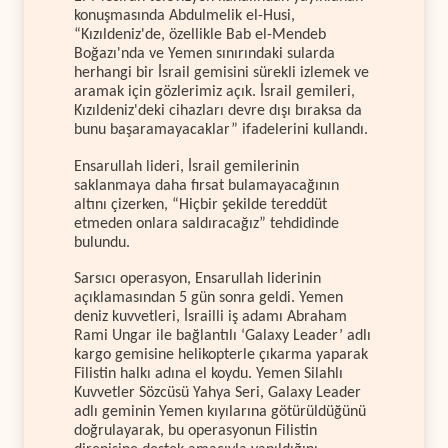
konuşmasında Abdulmelik el-Husi,
“Kızıldeniz'de, özellikle Bab el-Mendeb
Boğazı'nda ve Yemen sınırındaki sularda
herhangi bir İsrail gemisini sürekli izlemek ve
aramak için gözlerimiz açık. İsrail gemileri,
Kızıldeniz'deki cihazları devre dışı bıraksa da
bunu başaramayacaklar” ifadelerini kullandı.
Ensarullah lideri, İsrail gemilerinin
saklanmaya daha fırsat bulamayacağının
altını çizerken, “Hiçbir şekilde tereddüt
etmeden onlara saldıracağız” tehdidinde
bulundu.
Sarsıcı operasyon, Ensarullah liderinin
açıklamasından 5 gün sonra geldi. Yemen
deniz kuvvetleri, İsrailli iş adamı Abraham
Rami Ungar ile bağlantılı ‘Galaxy Leader’ adlı
kargo gemisine helikopterle çıkarma yaparak
Filistin halkı adına el koydu. Yemen Silahlı
Kuvvetler Sözcüsü Yahya Seri, Galaxy Leader
adlı geminin Yemen kıyılarına götürüldüğünü
doğrulayarak, bu operasyonun Filistin