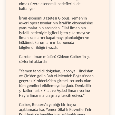
olmak üzere ekonomik hedeflerini de
baltalıyor.
İsrail ekonomi gazetesi Globus, Yemen’in
askeri operasyonlarının İsrail’in ekonomisine
yansımalarının ardından, Eilat limanının
işsizlik nedeniyle işçileri işten çıkarmayı ve
liman kapılarını kapatmayı planladığını ve
hükümet kurumlarının bu konuda
bilgilendirildiğini yazdı.
Gazete, liman müdürü Gideon Golber’in şu
sözlerini aktardı:
“Yemen tehdidi doğudan, Japonya, Hindistan
ve Çin’den gelip Bab el-Mendeb Boğazı’ndan
geçerek Kızıldeniz’den girmek zorunda olan
tüm gemileri etkilemeye başladı. Denizcilik
şirketleri artık Eilat ve Aşdod limanı yerine
Hayfa limanına ulaşmayı tercih ediyor.”
Golber, Reuters’a yaptığı bir başka
açıklamada ise, Yemen Silahlı Kuvvetleri’nin
Kızıldeniz’de kendileriyle bağlantılı veya