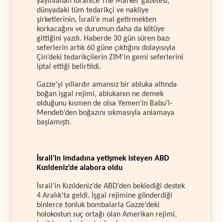
yayınlanan İbranice The Marker gazetesi,
dünyadaki tüm tedarikçi ve nakliye
şirketlerinin, İsrail’e mal getirmekten
korkacağını ve durumun daha da kötüye
gittiğini yazdı. Haberde 30 gün süren bazı
seferlerin artık 60 güne çıktığını dolayısıyla
Çin’deki tedarikçilerin ZIM’in gemi seferlerini
iptal ettiği belirtildi.
Gazze’yi yıllardır amansız bir abluka altında
boğan işgal rejimi, ablukanın ne demek
olduğunu kısmen de olsa Yemen’in Babu’l-
Mendeb’den boğazını sıkmasıyla anlamaya
başlamıştı.
İsrail’in imdadına yetişmek isteyen ABD
Kızıldeniz’de alabora oldu
İsrail’in Kızıldeniz’de ABD’den beklediği destek
4 Aralık’ta geldi. İşgal rejimine gönderdiği
binlerce tonluk bombalarla Gazze’deki
holokostun suç ortağı olan Amerikan rejimi,