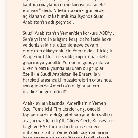
katılma onaylama etme konusunda acele
etmiyor” dedi. Nitekim sonraki günlerde
açıklanan cılız katılımlı koalisyonda Suudi
Arabistan’ın adı geçmedi.
Suudi Arabistan’ın Yemen’den korkusu ABD’yi,
San’a'yı İsrail varlığına karşı daha fazla hava
ve deniz saldırısı düzenlemeye devam
etmekten alıkoymak için Yemen'deki Birleşik
Arap Emirlikleri'ne sadık grupları harekete
geçirmeye yöneltti. Yemen'in güneyinde ve
ülkenin batı kıyısında bulunan bu gruplar,
özellikle Suudi Arabistan ile Ensarullah
hareketi arasındaki müzakerelerin ortasında,
son günlerde Amerika'nın ilgi alanının
merkezine geri döndü.
Aralık ayının başında, Amerika'nın Yemen
Özel Temsilcisi Tim Lenderking, önceki
toplantılarda olduğu gibi barışa giden yolları
araştırmak için değil, Güney Geçiş Konseyi’ne
bağlı ve BAE tarafından finanse edilen
milisleri İsrail'in Yemen'deki düşmanlarına