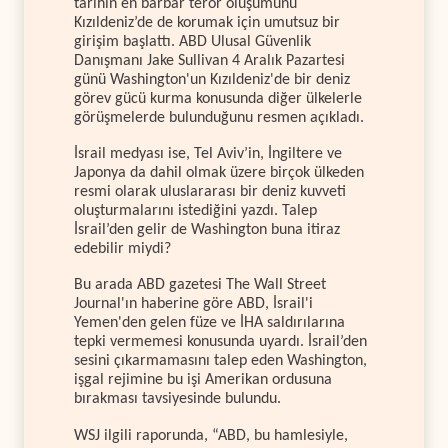
tarihin en barbar terör oluşumunu
Kızıldeniz’de de korumak için umutsuz bir
girişim başlattı. ABD Ulusal Güvenlik
Danışmanı Jake Sullivan 4 Aralık Pazartesi
günü Washington'un Kızıldeniz'de bir deniz
görev gücü kurma konusunda diğer ülkelerle
görüşmelerde bulunduğunu resmen açıkladı.
İsrail medyası ise, Tel Aviv’in, İngiltere ve
Japonya da dahil olmak üzere birçok ülkeden
resmi olarak uluslararası bir deniz kuvveti
oluşturmalarını istediğini yazdı. Talep
İsrail’den gelir de Washington buna itiraz
edebilir miydi?
Bu arada ABD gazetesi The Wall Street
Journal'ın haberine göre ABD, İsrail'i
Yemen'den gelen füze ve İHA saldırılarına
tepki vermemesi konusunda uyardı. İsrail’den
sesini çıkarmamasını talep eden Washington,
işgal rejimine bu işi Amerikan ordusuna
bırakması tavsiyesinde bulundu.
WSJ ilgili raporunda, “ABD, bu hamlesiyle,