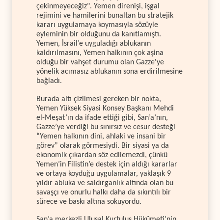
çekinmeyeceğiz". Yemen direnişi, işgal
rejimini ve hamilerini bunaltan bu stratejik
kararı uygulamaya koymasıyla sözüyle
eyleminin bir olduğunu da kanıtlamıştı.
Yemen, İsrail’e uyguladığı ablukanın
kaldırılmasını, Yemen halkının çok aşina
olduğu bir vahşet durumu olan Gazze'ye
yönelik acımasız ablukanın sona erdirilmesine
bağladı.
Burada altı çizilmesi gereken bir nokta,
Yemen Yüksek Siyasi Konsey Başkanı Mehdi
el-Meşat’ın da ifade ettiği gibi, San’a’nın,
Gazze’ye verdiği bu sınırsız ve cesur desteği
“Yemen halkının dini, ahlaki ve insani bir
görev” olarak görmesiydi. Bir siyasi ya da
ekonomik çıkardan söz edilemezdi, çünkü
Yemen’in Filistin’e destek için aldığı kararlar
ve ortaya koyduğu uygulamalar, yaklaşık 9
yıldır abluka ve saldırganlık altında olan bu
savaşçı ve onurlu halkı daha da sıkıntılı bir
sürece ve baskı altına sokuyordu.
San’a merkezli Ulusal Kurtuluş Hükümeti’nin