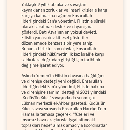
Yaklaşık 9 yıllık abluka ve savaştan
kaynaklanan zorluklar ve insani krizlerle karşı
karşıya kalmasına rağmen Ensarullah
liderliğindeki San’a yönetimi, Filistin'e sürekli
olarak sarsılmaz destek ve dayanışma
gösterdi. Batı Asya'nın en yoksul devleti,
Filistin yanlısı dev kitlesel gösteriler
düzenlemede benzersiz bir yere sahip.
Bununla birlikte, son olaylar, Ensarullah
liderliğindeki hükümetin ilk kez İsrail'e karşı
saldırılara doğrudan giriştiği için tarihi bir
değişime işaret ediyor.
Aslında Yemen’in Filistin davasına bağlılığını
ve direnişe desteği yeni değildi. Ensarullah
liderliğindeki San’a yönetimi, Filistin halkına
ve direnişine samimi desteğini 2021 yılındaki
‘Kudüs’ün Kılıcı’ savaşında da sunmuştu.
Lübnan merkezli el-Ahbar gazetesi, Kudüs’ün
Kılıcı savaşı sırasında Ensarullah Hareketi’nin
Hamas'la temasa geçerek, "füzeleri ve
insansız hava araçlarıyla işgal altındaki
toprakları hedef almak amacıyla koordinatlar