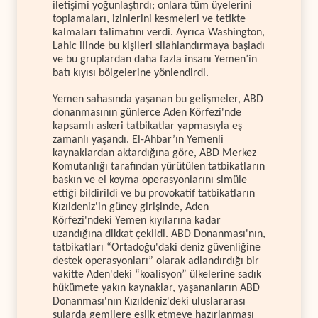
iletişimi yoğunlaştırdı; onlara tüm üyelerini
toplamaları, izinlerini kesmeleri ve tetikte
kalmaları talimatını verdi. Ayrıca Washington,
Lahic ilinde bu kişileri silahlandırmaya başladı
ve bu gruplardan daha fazla insanı Yemen’in
batı kıyısı bölgelerine yönlendirdi.
Yemen sahasında yaşanan bu gelişmeler, ABD
donanmasının günlerce Aden Körfezi'nde
kapsamlı askeri tatbikatlar yapmasıyla eş
zamanlı yaşandı. El-Ahbar’ın Yemenli
kaynaklardan aktardığına göre, ABD Merkez
Komutanlığı tarafından yürütülen tatbikatların
baskın ve el koyma operasyonlarını simüle
ettiği bildirildi ve bu provokatif tatbikatların
Kızıldeniz'in güney girişinde, Aden
Körfezi'ndeki Yemen kıyılarına kadar
uzandığına dikkat çekildi. ABD Donanması'nın,
tatbikatları “Ortadoğu'daki deniz güvenliğine
destek operasyonları” olarak adlandırdığı bir
vakitte Aden'deki “koalisyon” ülkelerine sadık
hükümete yakın kaynaklar, yaşananların ABD
Donanması'nın Kızıldeniz'deki uluslararası
sularda gemilere eşlik etmeye hazırlanması