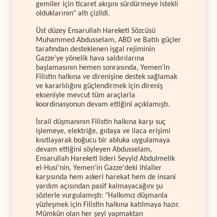
gemiler için ticaret akışını sürdürmeye istekli
olduklarının" altı çizildi.
Üst düzey Ensarullah Hareketi Sözcüsü
Muhammed Abdusselam, ABD ve Batılı güçler
tarafından desteklenen işgal rejiminin
Gazze’ye yönelik hava saldırılarına
başlamasının hemen sonrasında, Yemen’in
Filistin halkına ve direnişine destek sağlamak
ve kararlılığını güçlendirmek için direniş
ekseniyle mevcut tüm araçlarla
koordinasyonun devam ettiğini açıklamıştı.
İsrail düşmanının Filistin halkına karşı suç
işlemeye, elektriğe, gıdaya ve ilaca erişimi
kısıtlayarak boğucu bir abluka uygulamaya
devam ettiğini söyleyen Abdusselam,
Ensarullah Hareketi lideri Seyyid Abdulmelik
el-Husi’nin, Yemen'in Gazze'deki ihlaller
karşısında hem askeri harekat hem de insani
yardım açısından pasif kalmayacağını şu
sözlerle vurgulamıştı: "Halkımız düşmanla
yüzleşmek için Filistin halkına katılmaya hazır.
Mümkün olan her şeyi yapmaktan