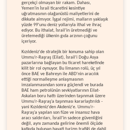
gerçekçi olmayan bir rakam. Dahası,
Yemen’in İsrail ticaretini kesintiye
uğratmasının olağanüstü maliyetlerini de
dikkate almıyor. İşgal rejimi, malların yaklaşık
yüzde 99'unu deniz yollarıyla ithal ve ihraç
ediyor. Bu ithalat, İsrail'in üretmediği ve
üretemediği ülkenin gıda arzının çoğunu
içeriyor.
Kızıldeniz'de stratejik bir konuma sahip olan
Ummu’r-Raşraş (Eilat), İsrail'i Doğu Asya
pazarlarına bağlayan bu ticaret hareketinde
kilit bir rol oynuyor. Bu limanın rolü, üç yıl
önce BAE ve Bahreyn ile ABD'nin aracılık
ettiği normalleşme anlaşmasının
imzalanmasından sonra güçlendi ve burada
BAE ham petrolünün sevkiyatlarının Eilat-
Askalan boru hattı üzerinden taşınmak üzere
Ummu’r-Raşraş’a taşınması kararlaştırıldı -
yani Kızıldeniz'den Akdeniz'e. Ummu’r-
Raşraş’a yapılan son füze ve insansız hava
aracı saldırıları, İsrail'in sadece güvenliğini
değil, aynı zamanda gelirine önemli ölçüde
katkıda bulunan hayati turizm trafiği de dahil