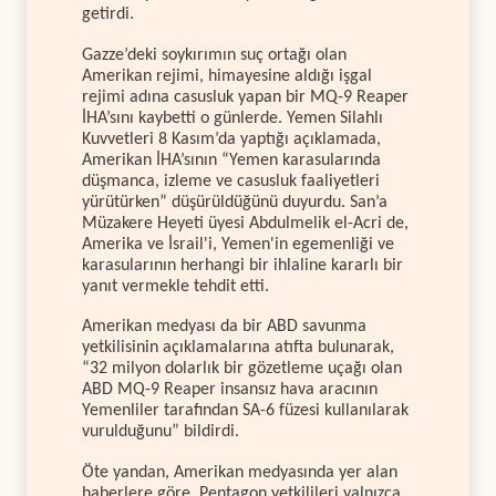
getirdi.
Gazze’deki soykırımın suç ortağı olan
Amerikan rejimi, himayesine aldığı işgal
rejimi adına casusluk yapan bir MQ-9 Reaper
İHA’sını kaybetti o günlerde. Yemen Silahlı
Kuvvetleri 8 Kasım’da yaptığı açıklamada,
Amerikan İHA’sının “Yemen karasularında
düşmanca, izleme ve casusluk faaliyetleri
yürütürken” düşürüldüğünü duyurdu. San’a
Müzakere Heyeti üyesi Abdulmelik el-Acri de,
Amerika ve İsrail'i, Yemen'in egemenliği ve
karasularının herhangi bir ihlaline kararlı bir
yanıt vermekle tehdit etti.
Amerikan medyası da bir ABD savunma
yetkilisinin açıklamalarına atıfta bulunarak,
“32 milyon dolarlık bir gözetleme uçağı olan
ABD MQ-9 Reaper insansız hava aracının
Yemenliler tarafından SA-6 füzesi kullanılarak
vurulduğunu” bildirdi.
Öte yandan, Amerikan medyasında yer alan
haberlere göre, Pentagon yetkilileri yalnızca