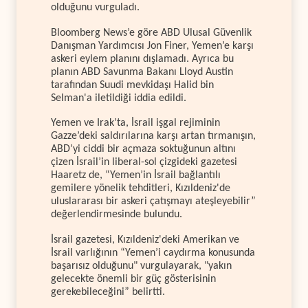
olduğunu vurguladı.
Bloomberg News’e göre ABD Ulusal Güvenlik
Danışman Yardımcısı Jon Finer, Yemen’e karşı
askeri eylem planını dışlamadı. Ayrıca bu
planın ABD Savunma Bakanı Lloyd Austin
tarafından Suudi mevkidaşı Halid bin
Selman'a iletildiği iddia edildi.
Yemen ve Irak’ta, İsrail işgal rejiminin
Gazze’deki saldırılarına karşı artan tırmanışın,
ABD’yi ciddi bir açmaza soktuğunun altını
çizen İsrail’in liberal-sol çizgideki gazetesi
Haaretz de, “Yemen’in İsrail bağlantılı
gemilere yönelik tehditleri, Kızıldeniz'de
uluslararası bir askeri çatışmayı ateşleyebilir”
değerlendirmesinde bulundu.
İsrail gazetesi, Kızıldeniz'deki Amerikan ve
İsrail varlığının “Yemen’i caydırma konusunda
başarısız olduğunu" vurgulayarak, "yakın
gelecekte önemli bir güç gösterisinin
gerekebileceğini” belirtti.