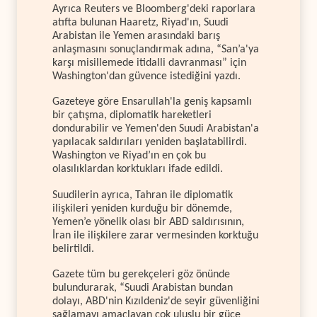
Ayrıca Reuters ve Bloomberg'deki raporlara
atıfta bulunan Haaretz, Riyad'ın, Suudi
Arabistan ile Yemen arasındaki barış
anlaşmasını sonuçlandırmak adına, “San’a'ya
karşı misillemede itidalli davranması” için
Washington'dan güvence istediğini yazdı.
Gazeteye göre Ensarullah'la geniş kapsamlı
bir çatışma, diplomatik hareketleri
dondurabilir ve Yemen'den Suudi Arabistan'a
yapılacak saldırıları yeniden başlatabilirdi.
Washington ve Riyad’ın en çok bu
olasılıklardan korktukları ifade edildi.
Suudilerin ayrıca, Tahran ile diplomatik
ilişkileri yeniden kurduğu bir dönemde,
Yemen’e yönelik olası bir ABD saldırısının,
İran ile ilişkilere zarar vermesinden korktuğu
belirtildi.
Gazete tüm bu gerekçeleri göz önünde
bulundurarak, “Suudi Arabistan bundan
dolayı, ABD'nin Kızıldeniz'de seyir güvenliğini
sağlamayı amaçlayan çok uluslu bir güce