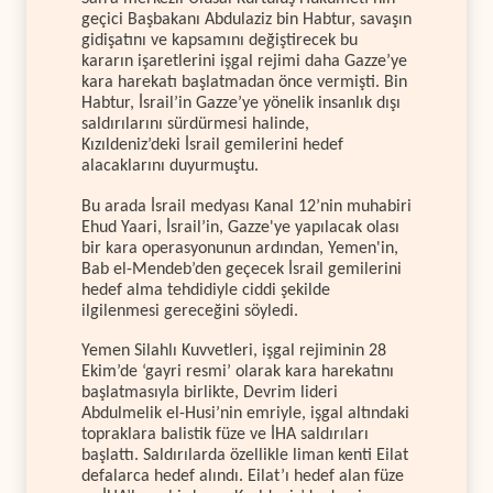
geçici Başbakanı Abdulaziz bin Habtur, savaşın
gidişatını ve kapsamını değiştirecek bu
kararın işaretlerini işgal rejimi daha Gazze’ye
kara harekatı başlatmadan önce vermişti. Bin
Habtur, İsrail’in Gazze’ye yönelik insanlık dışı
saldırılarını sürdürmesi halinde,
Kızıldeniz’deki İsrail gemilerini hedef
alacaklarını duyurmuştu.
Bu arada İsrail medyası Kanal 12’nin muhabiri
Ehud Yaari, İsrail’in, Gazze'ye yapılacak olası
bir kara operasyonunun ardından, Yemen'in,
Bab el-Mendeb’den geçecek İsrail gemilerini
hedef alma tehdidiyle ciddi şekilde
ilgilenmesi gereceğini söyledi.
Yemen Silahlı Kuvvetleri, işgal rejiminin 28
Ekim’de ‘gayri resmi’ olarak kara harekatını
başlatmasıyla birlikte, Devrim lideri
Abdulmelik el-Husi’nin emriyle, işgal altındaki
topraklara balistik füze ve İHA saldırıları
başlattı. Saldırılarda özellikle liman kenti Eilat
defalarca hedef alındı. Eilat’ı hedef alan füze