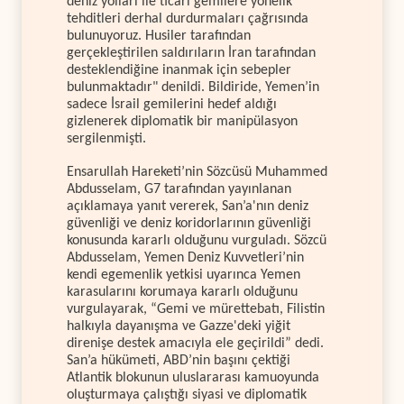
deniz yolları ile ticari gemilere yönelik
tehditleri derhal durdurmaları çağrısında
bulunuyoruz. Husiler tarafından
gerçekleştirilen saldırıların İran tarafından
desteklendiğine inanmak için sebepler
bulunmaktadır" denildi. Bildiride, Yemen’in
sadece İsrail gemilerini hedef aldığı
gizlenerek diplomatik bir manipülasyon
sergilenmişti.
Ensarullah Hareketi’nin Sözcüsü Muhammed
Abdusselam, G7 tarafından yayınlanan
açıklamaya yanıt vererek, San’a'nın deniz
güvenliği ve deniz koridorlarının güvenliği
konusunda kararlı olduğunu vurguladı. Sözcü
Abdusselam, Yemen Deniz Kuvvetleri’nin
kendi egemenlik yetkisi uyarınca Yemen
karasularını korumaya kararlı olduğunu
vurgulayarak, “Gemi ve mürettebatı, Filistin
halkıyla dayanışma ve Gazze'deki yiğit
direnişe destek amacıyla ele geçirildi” dedi.
San’a hükümeti, ABD’nin başını çektiği
Atlantik blokunun uluslararası kamuoyunda
oluşturmaya çalıştığı siyasi ve diplomatik