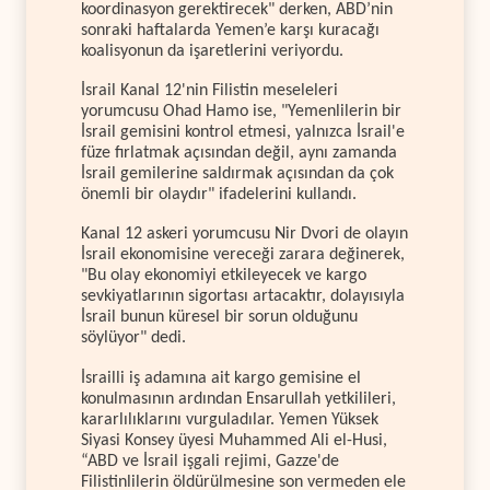
koordinasyon gerektirecek" derken, ABD’nin
sonraki haftalarda Yemen’e karşı kuracağı
koalisyonun da işaretlerini veriyordu.
İsrail Kanal 12'nin Filistin meseleleri
yorumcusu Ohad Hamo ise, "Yemenlilerin bir
İsrail gemisini kontrol etmesi, yalnızca İsrail'e
füze fırlatmak açısından değil, aynı zamanda
İsrail gemilerine saldırmak açısından da çok
önemli bir olaydır" ifadelerini kullandı.
Kanal 12 askeri yorumcusu Nir Dvori de olayın
İsrail ekonomisine vereceği zarara değinerek,
"Bu olay ekonomiyi etkileyecek ve kargo
sevkiyatlarının sigortası artacaktır, dolayısıyla
İsrail bunun küresel bir sorun olduğunu
söylüyor" dedi.
İsrailli iş adamına ait kargo gemisine el
konulmasının ardından Ensarullah yetkilileri,
kararlılıklarını vurguladılar. Yemen Yüksek
Siyasi Konsey üyesi Muhammed Ali el-Husi,
“ABD ve İsrail işgali rejimi, Gazze'de
Filistinlilerin öldürülmesine son vermeden ele