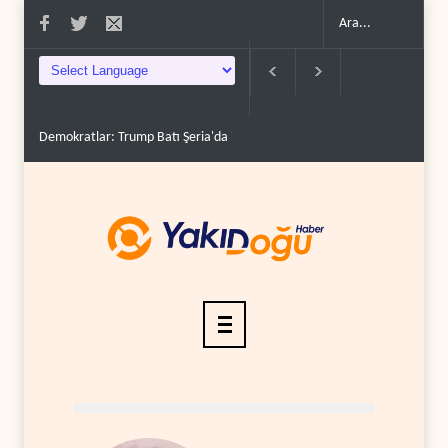
İsrail, beyin göçünde rekora koşuyor..
Kolombiya kartelleri Ukrayna'daki