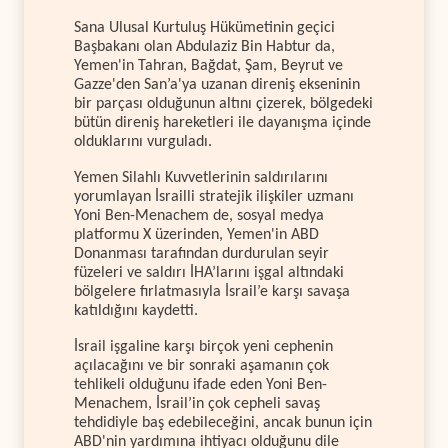
Sana Ulusal Kurtuluş Hükümetinin geçici
Başbakanı olan Abdulaziz Bin Habtur da,
Yemen'in Tahran, Bağdat, Şam, Beyrut ve
Gazze'den San’a'ya uzanan direniş ekseninin
bir parçası olduğunun altını çizerek, bölgedeki
bütün direniş hareketleri ile dayanışma içinde
olduklarını vurguladı.
Yemen Silahlı Kuvvetlerinin saldırılarını
yorumlayan İsrailli stratejik ilişkiler uzmanı
Yoni Ben-Menachem de, sosyal medya
platformu X üzerinden, Yemen'in ABD
Donanması tarafından durdurulan seyir
füzeleri ve saldırı İHA’larını işgal altındaki
bölgelere fırlatmasıyla İsrail’e karşı savaşa
katıldığını kaydetti.
İsrail işgaline karşı birçok yeni cephenin
açılacağını ve bir sonraki aşamanın çok
tehlikeli olduğunu ifade eden Yoni Ben-
Menachem, İsrail’in çok cepheli savaş
tehdidiyle baş edebileceğini, ancak bunun için
ABD'nin yardımına ihtiyacı olduğunu dile