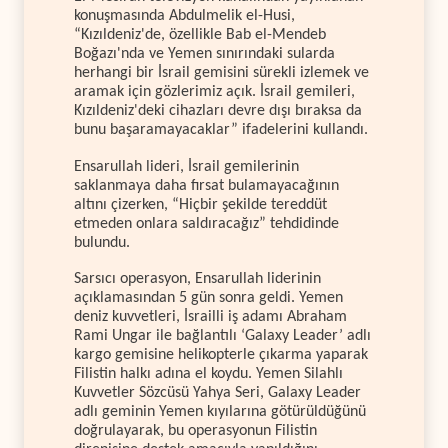
konuşmasında Abdulmelik el-Husi,
“Kızıldeniz'de, özellikle Bab el-Mendeb
Boğazı'nda ve Yemen sınırındaki sularda
herhangi bir İsrail gemisini sürekli izlemek ve
aramak için gözlerimiz açık. İsrail gemileri,
Kızıldeniz'deki cihazları devre dışı bıraksa da
bunu başaramayacaklar” ifadelerini kullandı.
Ensarullah lideri, İsrail gemilerinin
saklanmaya daha fırsat bulamayacağının
altını çizerken, “Hiçbir şekilde tereddüt
etmeden onlara saldıracağız” tehdidinde
bulundu.
Sarsıcı operasyon, Ensarullah liderinin
açıklamasından 5 gün sonra geldi. Yemen
deniz kuvvetleri, İsrailli iş adamı Abraham
Rami Ungar ile bağlantılı ‘Galaxy Leader’ adlı
kargo gemisine helikopterle çıkarma yaparak
Filistin halkı adına el koydu. Yemen Silahlı
Kuvvetler Sözcüsü Yahya Seri, Galaxy Leader
adlı geminin Yemen kıyılarına götürüldüğünü
doğrulayarak, bu operasyonun Filistin