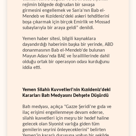
rejimin bölgede doğrudan bir savaşa
girmesini engellemek ve San’a'nın Bab el-
Mendeb ve Kızıldeniz'deki askeri tehditlerini
boşa çıkarmak için birçok Emirlik ve Mossad
subaylarıyla bir araya geldi” denildi.
Yemen haber sitesi, bilgili kaynaklara
dayandırdığı haberinin başka bir yerinde, ABD
donanmasının Bab el-Mendeb'de bulunan
Mayun Adası'nda BAE ve İsraillilerinde dahil
olduğu ortak bir operasyon odası kurduğunu
iddia etti.
Yemen Silahlı Kuvvetleri'nin Kızıldeniz'deki
Kararları Batı Medyasını Dehşete Düşürdü
Batı medyası, açıkça "Gazze Şeridi'ne gıda ve
ilaç erişimi engellenmeye devam ederse,
silahlı kuvvetleri için meşru bir hedef haline
gelecek olan Siyonist varlığa giden tüm
gemilerin seyrini önleyeceklerini" belirten
Yemen’in kararlı duruşuna yoğun bir şekilde