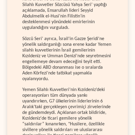
Silahlı Kuvvetler Sözcüsü Yahya Seri’ yaptığı
açıklamada, Ensarullah lideri Seyyid
Abdulmelik el-Husi’nin Filistin’in
desteklenmesi yönündeki emirlerinin
uygulandığını vurguladı.
Sözcü Seri’ ayrıca, İsrail'in Gazze Şeridi'ne
yönelik saldırganlığı sona erene kadar Yemen
silahlı kuvvetlerinin İsrail gemilerinin
Kızıldeniz ve Umman Denizi'nde seyretmesini
engellemeye devam edeceğini teyit etti.
Bölgedeki ABD donanması ise o sıralarda
Aden Körfezi’nde tatbikat yapmakla
oyalanıyordu.
Yemen Silahlı Kuvvetleri’nin Kızıldeniz’deki
operasyonları tüm dünyada yankı
uyandırırken, G7 ülkelerinin liderlerinin 6
Aralık’taki gerçekleşen çevrimiçi zirvelerinde
de gündemdeydi. Açıklanan ortak bildiride,
Kızıldeniz'de ticari gemilere yönelik
“saldırılar” kınanırken, "Husilere, özellikle
sivillere yönelik saldırıları ve uluslararası