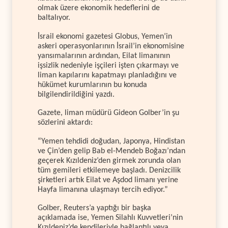
olmak üzere ekonomik hedeflerini de
baltalıyor.
İsrail ekonomi gazetesi Globus, Yemen’in
askeri operasyonlarının İsrail’in ekonomisine
yansımalarının ardından, Eilat limanının
işsizlik nedeniyle işçileri işten çıkarmayı ve
liman kapılarını kapatmayı planladığını ve
hükümet kurumlarının bu konuda
bilgilendirildiğini yazdı.
Gazete, liman müdürü Gideon Golber’in şu
sözlerini aktardı:
“Yemen tehdidi doğudan, Japonya, Hindistan
ve Çin’den gelip Bab el-Mendeb Boğazı’ndan
geçerek Kızıldeniz’den girmek zorunda olan
tüm gemileri etkilemeye başladı. Denizcilik
şirketleri artık Eilat ve Aşdod limanı yerine
Hayfa limanına ulaşmayı tercih ediyor.”
Golber, Reuters’a yaptığı bir başka
açıklamada ise, Yemen Silahlı Kuvvetleri’nin
Kızıldeniz’de kendileriyle bağlantılı veya