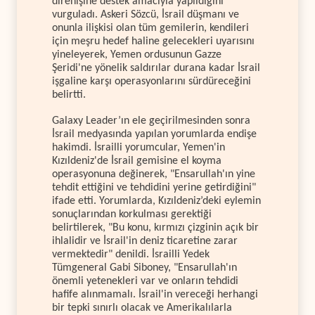
direnişine destek amacıyla yapıldığını
vurguladı. Askeri Sözcü, İsrail düşmanı ve
onunla ilişkisi olan tüm gemilerin, kendileri
için meşru hedef haline gelecekleri uyarısını
yineleyerek, Yemen ordusunun Gazze
Şeridi'ne yönelik saldırılar durana kadar İsrail
işgaline karşı operasyonlarını sürdüreceğini
belirtti.
Galaxy Leader’ın ele geçirilmesinden sonra
İsrail medyasında yapılan yorumlarda endişe
hakimdi. İsrailli yorumcular, Yemen'in
Kızıldeniz'de İsrail gemisine el koyma
operasyonuna değinerek, "Ensarullah'ın yine
tehdit ettiğini ve tehdidini yerine getirdiğini"
ifade etti. Yorumlarda, Kızıldeniz’deki eylemin
sonuçlarından korkulması gerektiği
belirtilerek, "Bu konu, kırmızı çizginin açık bir
ihlalidir ve İsrail'in deniz ticaretine zarar
vermektedir" denildi. İsrailli Yedek
Tümgeneral Gabi Siboney, "Ensarullah'ın
önemli yetenekleri var ve onların tehdidi
hafife alınmamalı. İsrail'in vereceği herhangi
bir tepki sınırlı olacak ve Amerikalılarla