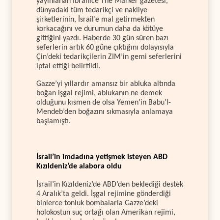
yayınlanan İbranice The Marker gazetesi,
dünyadaki tüm tedarikçi ve nakliye
şirketlerinin, İsrail’e mal getirmekten
korkacağını ve durumun daha da kötüye
gittiğini yazdı. Haberde 30 gün süren bazı
seferlerin artık 60 güne çıktığını dolayısıyla
Çin’deki tedarikçilerin ZIM’in gemi seferlerini
iptal ettiği belirtildi.
Gazze’yi yıllardır amansız bir abluka altında
boğan işgal rejimi, ablukanın ne demek
olduğunu kısmen de olsa Yemen’in Babu’l-
Mendeb’den boğazını sıkmasıyla anlamaya
başlamıştı.
İsrail’in imdadına yetişmek isteyen ABD
Kızıldeniz’de alabora oldu
İsrail’in Kızıldeniz’de ABD’den beklediği destek
4 Aralık’ta geldi. İşgal rejimine gönderdiği
binlerce tonluk bombalarla Gazze’deki
holokostun suç ortağı olan Amerikan rejimi,