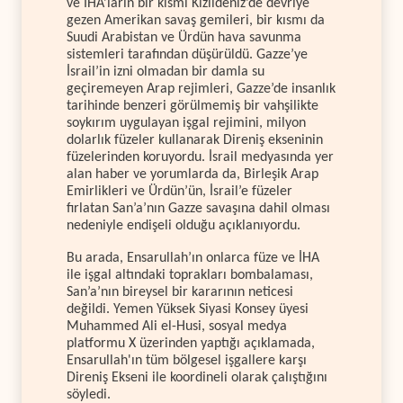
ve İHA’ların bir kısmı Kızıldeniz’de devriye
gezen Amerikan savaş gemileri, bir kısmı da
Suudi Arabistan ve Ürdün hava savunma
sistemleri tarafından düşürüldü. Gazze’ye
İsrail’in izni olmadan bir damla su
geçiremeyen Arap rejimleri, Gazze’de insanlık
tarihinde benzeri görülmemiş bir vahşilikte
soykırım uygulayan işgal rejimini, milyon
dolarlık füzeler kullanarak Direniş ekseninin
füzelerinden koruyordu. İsrail medyasında yer
alan haber ve yorumlarda da, Birleşik Arap
Emirlikleri ve Ürdün’ün, İsrail’e füzeler
fırlatan San’a’nın Gazze savaşına dahil olması
nedeniyle endişeli olduğu açıklanıyordu.
Bu arada, Ensarullah’ın onlarca füze ve İHA
ile işgal altındaki toprakları bombalaması,
San’a’nın bireysel bir kararının neticesi
değildi. Yemen Yüksek Siyasi Konsey üyesi
Muhammed Ali el-Husi, sosyal medya
platformu X üzerinden yaptığı açıklamada,
Ensarullah'ın tüm bölgesel işgallere karşı
Direniş Ekseni ile koordineli olarak çalıştığını
söyledi.