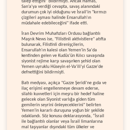
talep ettiğini" bildirmişti. Ancak Hamas,
San’a'ya verdiği cevapta, savaş alanındaki
durumun çok iyi olduğunu ve İsrail'in "kırmızı
çizgileri aşması halinde Ensarullah'ın
müdahale edebileceğini" ifade etti.
İran Devrim Muhafızları Ordusu bağlantılı
Maşrık News ise, "Filistinli aktivistlere" atıfta
bulunarak, Filistinli direnişçilerin,
Ensarullah’ın kalesi olan Yemen’in Sa'da
kentinden gelen ve Kudüs’ün Kılıcı savaşında
siyonist rejime karşı savaşırken şehid olan
Yemen uyruklu Hüseyin el-Va'ili'yi Gazze'de
defnettiğini bildirmişti.
Batı medyası, açıkça "Gazze Şeridi'ne gıda ve
ilaç erişimi engellenmeye devam ederse,
silahlı kuvvetleri için meşru bir hedef haline
gelecek olan Siyonist varlığa giden tüm
gemilerin seyrini önleyeceklerini" belirten
Yemen’in kararlı duruşuna yoğun bir şekilde
odaklandı. Söz konusu deklarasyonda, “İsrail
ile bağlantılı olanlar veya İsrail limanlarına
mal taşıyanlar dışındaki tüm ülkeler ve