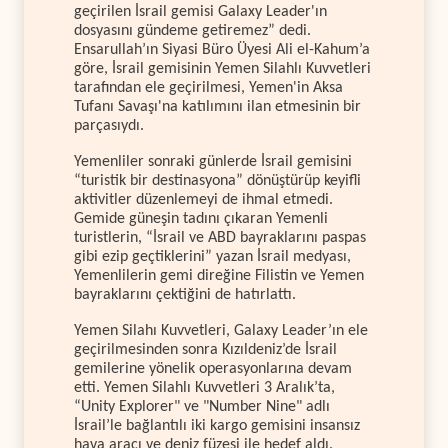
geçirilen İsrail gemisi Galaxy Leader'ın
dosyasını gündeme getiremez” dedi.
Ensarullah’ın Siyasi Büro Üyesi Ali el-Kahum’a
göre, İsrail gemisinin Yemen Silahlı Kuvvetleri
tarafından ele geçirilmesi, Yemen'in Aksa
Tufanı Savaşı'na katılımını ilan etmesinin bir
parçasıydı.
Yemenliler sonraki günlerde İsrail gemisini
“turistik bir destinasyona” dönüştürüp keyifli
aktivitler düzenlemeyi de ihmal etmedi.
Gemide güneşin tadını çıkaran Yemenli
turistlerin, “İsrail ve ABD bayraklarını paspas
gibi ezip geçtiklerini” yazan İsrail medyası,
Yemenlilerin gemi direğine Filistin ve Yemen
bayraklarını çektiğini de hatırlattı.
Yemen Silahı Kuvvetleri, Galaxy Leader’ın ele
geçirilmesinden sonra Kızıldeniz’de İsrail
gemilerine yönelik operasyonlarına devam
etti. Yemen Silahlı Kuvvetleri 3 Aralık’ta,
“Unity Explorer" ve "Number Nine" adlı
İsrail’le bağlantılı iki kargo gemisini insansız
hava aracı ve deniz füzesi ile hedef aldı.