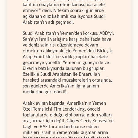
katılma onaylama etme konusunda acele
etmiyor” dedi. Nitekim sonraki günlerde
açıklanan cılız katılımlı koalisyonda Suudi
Arabistan’ın adı geçmedi.
Suudi Arabistan’ın Yemen’den korkusu ABD’yi,
San’a'yı İsrail varlığına karşı daha fazla hava
ve deniz saldırısı düzenlemeye devam
etmekten alıkoymak için Yemen'deki Birleşik
Arap Emirlikleri'ne sadık grupları harekete
geçirmeye yöneltti. Yemen'in güneyinde ve
ülkenin batı kıyısında bulunan bu gruplar,
özellikle Suudi Arabistan ile Ensarullah
hareketi arasındaki müzakerelerin ortasında,
son günlerde Amerika'nın ilgi alanının
merkezine geri döndü.
Aralık ayının başında, Amerika'nın Yemen
Özel Temsilcisi Tim Lenderking, önceki
toplantılarda olduğu gibi barışa giden yolları
araştırmak için değil, Güney Geçiş Konseyi’ne
bağlı ve BAE tarafından finanse edilen
milisleri İsrail'in Yemen'deki düşmanlarına