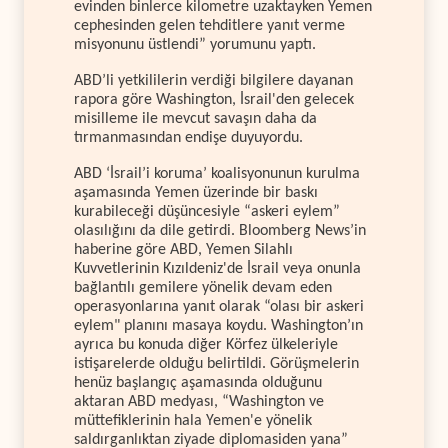
evinden binlerce kilometre uzaktayken Yemen
cephesinden gelen tehditlere yanıt verme
misyonunu üstlendi” yorumunu yaptı.
ABD’li yetkililerin verdiği bilgilere dayanan
rapora göre Washington, İsrail'den gelecek
misilleme ile mevcut savaşın daha da
tırmanmasından endişe duyuyordu.
ABD ‘İsrail’i koruma’ koalisyonunun kurulma
aşamasında Yemen üzerinde bir baskı
kurabileceği düşüncesiyle “askeri eylem”
olasılığını da dile getirdi. Bloomberg News’in
haberine göre ABD, Yemen Silahlı
Kuvvetlerinin Kızıldeniz'de İsrail veya onunla
bağlantılı gemilere yönelik devam eden
operasyonlarına yanıt olarak “olası bir askeri
eylem" planını masaya koydu. Washington’ın
ayrıca bu konuda diğer Körfez ülkeleriyle
istişarelerde olduğu belirtildi. Görüşmelerin
henüz başlangıç aşamasında olduğunu
aktaran ABD medyası, “Washington ve
müttefiklerinin hala Yemen'e yönelik
saldırganlıktan ziyade diplomasiden yana”