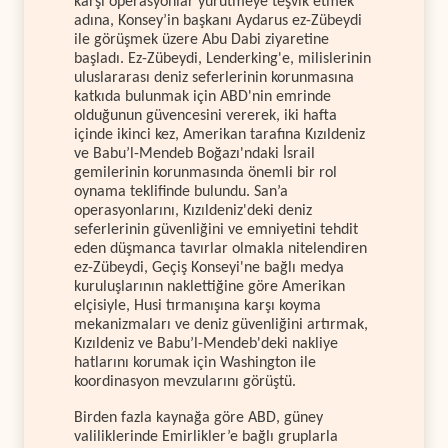
karşı operasyonlar yürütmeye teşvik etmek
adına, Konsey’in başkanı Aydarus ez-Zübeydi
ile görüşmek üzere Abu Dabi ziyaretine
başladı. Ez-Zübeydi, Lenderking'e, milislerinin
uluslararası deniz seferlerinin korunmasına
katkıda bulunmak için ABD'nin emrinde
olduğunun güvencesini vererek, iki hafta
içinde ikinci kez, Amerikan tarafına Kızıldeniz
ve Babu’l-Mendeb Boğazı'ndaki İsrail
gemilerinin korunmasında önemli bir rol
oynama teklifinde bulundu. San’a
operasyonlarını, Kızıldeniz'deki deniz
seferlerinin güvenliğini ve emniyetini tehdit
eden düşmanca tavırlar olmakla nitelendiren
ez-Zübeydi, Geçiş Konseyi'ne bağlı medya
kuruluşlarının naklettiğine göre Amerikan
elçisiyle, Husi tırmanışına karşı koyma
mekanizmaları ve deniz güvenliğini artırmak,
Kızıldeniz ve Babu’l-Mendeb'deki nakliye
hatlarını korumak için Washington ile
koordinasyon mevzularını görüştü.
Birden fazla kaynağa göre ABD, güney
valiliklerinde Emirlikler’e bağlı gruplarla