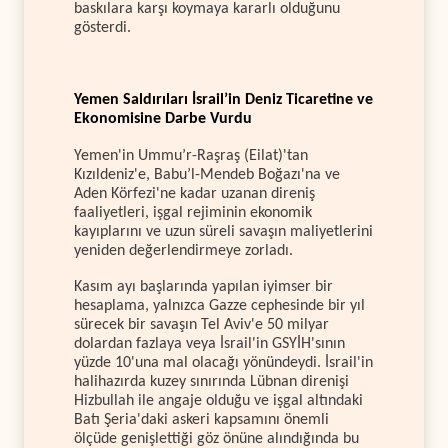
baskılara karşı koymaya kararlı olduğunu
gösterdi.
Yemen Saldırıları İsrail’in Deniz Ticaretine ve
Ekonomisine Darbe Vurdu
Yemen'in Ummu’r-Raşraş (Eilat)'tan
Kızıldeniz'e, Babu’l-Mendeb Boğazı'na ve
Aden Körfezi'ne kadar uzanan direniş
faaliyetleri, işgal rejiminin ekonomik
kayıplarını ve uzun süreli savaşın maliyetlerini
yeniden değerlendirmeye zorladı.
Kasım ayı başlarında yapılan iyimser bir
hesaplama, yalnızca Gazze cephesinde bir yıl
sürecek bir savaşın Tel Aviv'e 50 milyar
dolardan fazlaya veya İsrail'in GSYİH'sının
yüzde 10'una mal olacağı yönündeydi. İsrail'in
halihazırda kuzey sınırında Lübnan direnişi
Hizbullah ile angaje olduğu ve işgal altındaki
Batı Şeria'daki askeri kapsamını önemli
ölçüde genişlettiği göz önüne alındığında bu