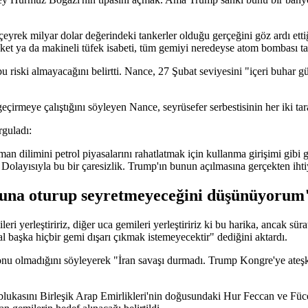
çeyrek milyar dolar değerindeki tankerler olduğu gerçeğini göz ardı etti
et ya da makineli tüfek isabeti, tüm gemiyi neredeyse atom bombası tarz
bu riski almayacağını belirtti. Nance, 27 Şubat seviyesini "içeri buhar
çirmeye çalıştığını söyleyen Nance, seyrüsefer serbestisinin her iki tar
rguladı:
n dilimini petrol piyasalarını rahatlatmak için kullanma girişimi gib
. Dolayısıyla bu bir çaresizlik. Trump'ın bunun açılmasına gerçekten ihti
 buna oturup seyretmeyeceğini düşünüyorum
leştiririz, diğer uca gemileri yerleştiririz ki bu harika, ancak süratli 
hal başka hiçbir gemi dışarı çıkmak istemeyecektir" dediğini aktardı.
nu olmadığını söyleyerek "İran savaşı durmadı. Trump Kongre'ye ateşke
kasını Birleşik Arap Emirlikleri'nin doğusundaki Hur Feccan ve Füceyr