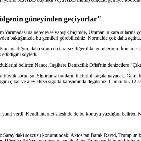
 bölgenin güneyinden geçiyorlar"
em Yarımadası'na neredeyse yapışık biçimde, Umman'ın kara sularına çok
den baktığınızda bu gemileri görebilirsiniz. Normalde çok daha açıkta, K
ı anladığını, daha sonra da tarafsız diğer ülke gemilerinin, İran'ın es
edildiğini söyledi.
düklerini belirten Nance, İngiltere Denizcilik Ofisi'nin denizcilere "Çık
 büyük sorun şu: Sigortanız bunların hiçbirini karşılamayacak. Gemi h
gını çıkar ve alev alırsa sigorta kapsamında değilsiniz. Çünkü bu, 12 sa
anıt verdi. Kendi internet sitesinde de bu konuyu yazdığını belirten N
aray'daki sözcüsü konumundaki Axios'tan Barak Ravid, Trump'un bir hay
 şey Hürmüz Boğazı'nın tıpasını açmak. Ama Trump sanki bunu bir banyo 