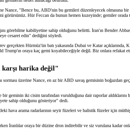
 gemilerin hedef alınacağı belirtildi.
 Nance, "Bence bu, ABD'nin bu gemileri düzenleyecek olmasına bir yan
emi görürsünüz. Hür Feccan da bunun hemen kuzeyinde; gemiler orada t
ğını görebilme kabiliyetine sahip olduğunu belirtti. İran'ın Bender Abb
meye cesaret edin" dediğini söyledi.
ev gerçekten Hürmüz'ün batı yakasında Dubai ve Katar açıklarında, Ku
Donald Trump'ın oraya kaç gemi koyabileceğiyle değil. Biz onlara refaka
karşı harika değil"
ğını sorması üzerine Nance, en az bir ABD savaş gemisinin boğazdan ge
bir geminin iki cisim tarafından vurulduğuna dair raporlar aldıklarını b
yete sahip olduğunu gösteriyor" dedi.
 hava arama radarlarının seyir füzeleri ve balistik füzeler için müthi
 İranlılar oraya bir düzine dron indirebilir ve siz vurulana kadar onla