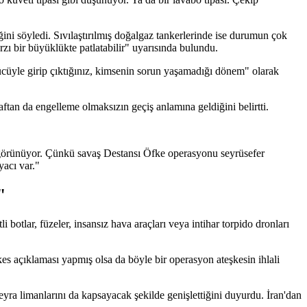
ğini söyledi. Sıvılaştırılmış doğalgaz tankerlerinde ise durumun çok
ı bir büyüklükte patlatabilir" uyarısında bulundu.
 gücüyle girip çıktığınız, kimsenin sorun yaşamadığı dönem" olarak
aftan da engelleme olmaksızın geçiş anlamına geldiğini belirtti.
i görünüyor. Çünkü savaş Destansı Öfke operasyonu seyrüsefer
yacı var."
"
botlar, füzeler, insansız hava araçları veya intihar torpido dronları
s açıklaması yapmış olsa da böyle bir operasyon ateşkesin ihlali
a limanlarını da kapsayacak şekilde genişlettiğini duyurdu. İran'dan