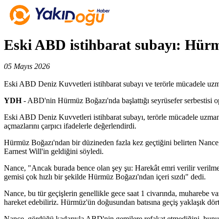
Eski ABD istihbarat subayı: Hürm
05 Mayıs 2026
Eski ABD Deniz Kuvvetleri istihbarat subayı ve terörle mücadele uzm
YDH
- ABD'nin Hürmüz Boğazı'nda başlattığı seyrüsefer serbestisi ope
Eski ABD Deniz Kuvvetleri istihbarat subayı, terörle mücadele uzm
açmazlarını çarpıcı ifadelerle değerlendirdi.
Hürmüz Boğazı'ndan bir düzineden fazla kez geçtiğini belirten Nance,
Earnest Will'in geldiğini söyledi.
Nance, "Ancak burada bence olan şey şu: Harekât emri verilir verilme
gemisi çok hızlı bir şekilde Hürmüz Boğazı'ndan içeri sızdı" dedi.
Nance, bu tür geçişlerin genellikle gece saat 1 civarında, muharebe va
hareket edebiliriz. Hürmüz'ün doğusundan batısına geçiş yaklaşık dört 
Nance, gördüğü kadarıyla ABD'nin gemilere refakat etmediğini, bunu