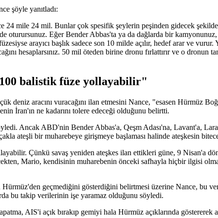
nce şöyle yanıtladı:
ce 24 mile 24 mil. Bunlar çok spesifik şeylerin peşinden gidecek şekil
nde oturursunuz. Eğer Bender Abbas'ta ya da dağlarda bir kamyonunuz, 
füzesiyse arayıcı başlık sadece son 10 milde açılır, hedef arar ve vurur
cağını hesaplarsınız. 50 mil öteden birine dronu fırlattırır ve o dronu
100 balistik füze yollayabilir"
 küçük deniz aracını vuracağını ilan etmesini Nance, "esasen Hürmüz Bo
in İran'ın ne kadarını tolere edeceği olduğunu belirtti.
 söyledi. Ancak ABD'nin Bender Abbas'a, Qeşm Adası'na, Lavant'a, Lar
çakla ateşli bir muharebeye girişmeye başlaması halinde ateşkesin bitec
llayabilir. Çünkü savaş yeniden ateşkes ilan ettikleri güne, 9 Nisan'a 
ekten, Mario, kendisinin muharebenin önceki safhayla hiçbir ilgisi olma
n Hürmüz'den geçmediğini gösterdiğini belirtmesi üzerine Nance, bu ver
da bu takip verilerinin işe yaramaz olduğunu söyledi.
kapatma, AIS'i açık bırakıp gemiyi hala Hürmüz açıklarında gösterer