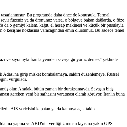
de tasarlanmıştır. Bu programda daha önce de konuştuk. Termal
seyir füzeniz ya da dronunuz varsa, o bölgeye bakan dağlarda, o füze
. Ya da o gemiyi kalem, kağıt, el hesap makinesi ve küçük bir pusulayla
n tam o kesişme noktasına varacağından emin olursunuz. Bu sadece temel
ğazı versiyonuyla İran'la yeniden savaşa giriyoruz demek" şeklinde
ak Adası'na girip misket bombalamaya, saldırı düzenlemeye, Russel
eğini vurguladı.
dönmüş olur. Aradaki bütün zaman bir duraksamaydı. Savaşın bitiş
ması gereken yeni bir safhasını yaratması olarak görüyor. İran'ın buna
ilerin AIS vericisini kapatan ya da kamuya açık takip
ek aldatma yapma ve ABD'nin verdiği Umman kıyısına yakın GPS