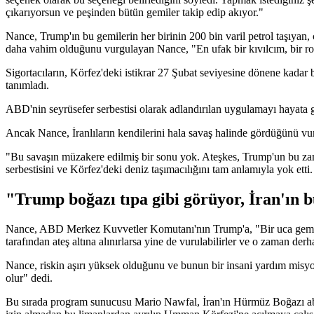
çıkarıyorsun ve peşinden bütün gemiler takip edip akıyor."
Nance, Trump'ın bu gemilerin her birinin 200 bin varil petrol taşıyan, 
daha vahim olduğunu vurgulayan Nance, "En ufak bir kıvılcım, bir rok
Sigortacıların, Körfez'deki istikrar 27 Şubat seviyesine dönene kadar 
tanımladı.
ABD'nin seyrüsefer serbestisi olarak adlandırılan uygulamayı hayata ge
Ancak Nance, İranlıların kendilerini hala savaş halinde gördüğünü vu
"Bu savaşın müzakere edilmiş bir sonu yok. Ateşkes, Trump'un bu zama
serbestisini ve Körfez'deki deniz taşımacılığını tam anlamıyla yok etti
"Trump boğazı tıpa gibi görüyor, İran'ın
Nance, ABD Merkez Kuvvetler Komutanı'nın Trump'a, "Bir uca gemileri yer
tarafından ateş altına alınırlarsa yine de vurulabilirler ve o zaman der
Nance, riskin aşırı yüksek olduğunu ve bunun bir insani yardım misyo
olur" dedi.
Bu sırada program sunucusu Mario Nawfal, İran'ın Hürmüz Boğazı ablu