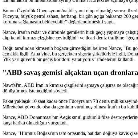
izin almadan bu limanlardan ayrılıp Umman Körfezi'ne açılmaya çalışan
Bunun Özgürlük Operasyonu2na bir yanıt olup olmadığı sorusu üzerine
Füceyra, büyük petrol sahası, herhangi bir gün açığa baksanız 200 g
koruma sağlamasını bekleyebilir" değerlendirmesini yaptı.
Nance, İran'ın radar ve dürbünle gemilerin hızlı geçiş yapmaya çalıştı
alıp kendi kırmızı çizgisine çevirdiğini" ve ticari deniz trafiğine "geç
Doğu tarafından kimsenin boğaza girmediğini belirten Nance, "Bu gör
açmakla ilgili. Ama yine, bu gerçekten sigorta şirketleriyle ilgili, 
5'lik yarı güvenli bir geçiş koridoru yaratıyoruz" ifadelerini kullandı.
"ABD savaş gemisi alçaktan uçan dronlara 
Nawfal'ın, ABD İran'ın kırmızı çizgilerini aşmaya çalışırsa ne olaca
dönüştürmek istemediğini söyledi.
Fakat yaklaşık 10 saat kadar önce Füceyra'nın 78 deniz mili kuzeyinde 
Mürettebat güvende olsa da geminin vurulmuş olması İran'ın bu kabili
Nance, ABD Donanması'nın Aegis sınıfı güdümlü füze destroyerlerindeki
karşı harika olmadığını vurguladı.
Nance, "Hürmüz Boğazı'nın tam ortasında, batıdan doğuya kavis çizerken