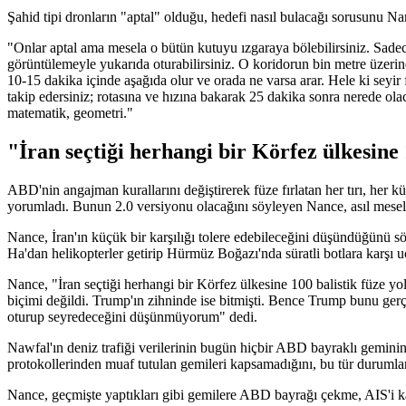
Şahid tipi dronların "aptal" olduğu, hedefi nasıl bulacağı sorusunu Na
"Onlar aptal ama mesela o bütün kutuyu ızgaraya bölebilirsiniz. Sade
görüntülemeyle yukarıda oturabilirsiniz. O koridorun bin metre üzeri
10-15 dakika içinde aşağıda olur ve orada ne varsa arar. Hele ki seyir 
takip edersiniz; rotasına ve hızına bakarak 25 dakika sonra nerede ola
matematik, geometri."
"İran seçtiği herhangi bir Körfez ülkesine 
ABD'nin angajman kurallarını değiştirerek füze fırlatan her tırı, her
yorumladı. Bunun 2.0 versiyonu olacağını söyleyen Nance, asıl meselen
Nance, İran'ın küçük bir karşılığı tolere edebileceğini düşündüğünü
Ha'dan helikopterler getirip Hürmüz Boğazı'nda süratli botlara karşı u
Nance, "İran seçtiği herhangi bir Körfez ülkesine 100 balistik füze yo
biçimi değildi. Trump'ın zihninde ise bitmişti. Bence Trump bunu gerç
oturup seyredeceğini düşünmüyorum" dedi.
Nawfal'ın deniz trafiği verilerinin bugün hiçbir ABD bayraklı gemini
protokollerinden muaf tutulan gemileri kapsamadığını, bu tür durumlar
Nance, geçmişte yaptıkları gibi gemilere ABD bayrağı çekme, AIS'i 