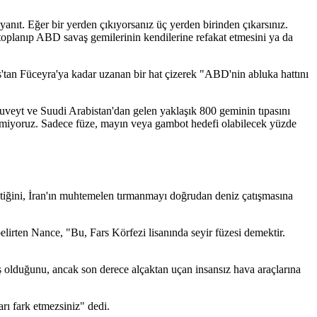
ıt. Eğer bir yerden çıkıyorsanız üç yerden birinden çıkarsınız.
oplanıp ABD savaş gemilerinin kendilerine refakat etmesini ya da
as'tan Füceyra'ya kadar uzanan bir hat çizerek "ABD'nin abluka hattını
veyt ve Suudi Arabistan'dan gelen yaklaşık 800 geminin tıpasını
t etmiyoruz. Sadece füze, mayın veya gambot hedefi olabilecek yüzde
çtiğini, İran'ın muhtemelen tırmanmayı doğrudan deniz çatışmasına
elirten Nance, "Bu, Fars Körfezi lisanında seyir füzesi demektir.
ş olduğunu, ancak son derece alçaktan uçan insansız hava araçlarına
rı fark etmezsiniz" dedi.