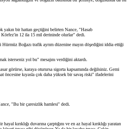
 yakın bir hattan geçtiğini belirten Nance, "Hasab
örfez'in 12 ila 15 mil derininde olurlar" dedi.
ki Hürmüz Boğazı trafik ayrım düzenine mayın döşediğini iddia ettiği
mak isterseniz yol bu" mesajını verdiğini aktardı.
asar görürse, karaya oturursa sigorta kapsamında değilsiniz. Gemi
at öncesine kıyasla çok daha yüksek bir savaş riski" ifadelerini
ance, "Bu bir çaresizlik hamlesi" dedi.
al kırıklığı duvarına çarptığını ve en az hayal kırıklığı yaratan
küveti tıpası gibi düşünüyor. Ya da bir lavabo tıpası. Çekip