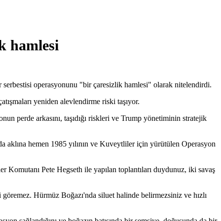
k hamlesi
rbestisi operasyonunu "bir çaresizlik hamlesi" olarak nitelendirdi.
tışmaları yeniden alevlendirme riski taşıyor.
onun perde arkasını, taşıdığı riskleri ve Trump yönetiminin stratejik
da aklına hemen 1985 yılının ve Kuveytliler için yürütülen Operasyon
er Komutanı Pete Hegseth ile yapılan toplantıları duydunuz, iki savaş
izi göremez. Hürmüz Boğazı'nda siluet halinde belirmezsiniz ve hızlı
yon sağlandığını ve boğazın batısında bir şemsiye, doğusunda da bir