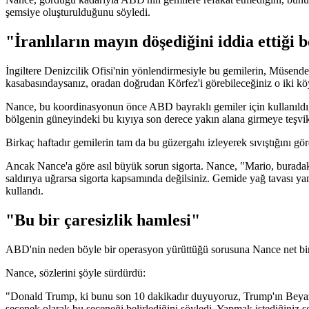
şemsiye oluşturulduğunu söyledi.
"İranlıların mayın döşediğini iddia ettiği
İngiltere Denizcilik Ofisi'nin yönlendirmesiyle bu gemilerin, Müsend
kasabasındaysanız, oradan doğrudan Körfez'i görebileceğiniz o iki köy
Nance, bu koordinasyonun önce ABD bayraklı gemiler için kullanıldığın
bölgenin güneyindeki bu kıyıya son derece yakın alana girmeye teşvik 
Birkaç haftadır gemilerin tam da bu güzergahı izleyerek sıvıştığını gör
Ancak Nance'a göre asıl büyük sorun sigorta. Nance, "Mario, buradaki
saldırıya uğrarsa sigorta kapsamında değilsiniz. Gemide yağ tavası yan
kullandı.
"Bu bir çaresizlik hamlesi"
ABD'nin neden böyle bir operasyon yürüttüğü sorusuna Nance net bir y
Nance, sözlerini şöyle sürdürdü:
"Donald Trump, ki bunu son 10 dakikadır duyuyoruz, Trump'ın Beyaz S
seçenek olarak bu seçeneği belirlediğini söyledi. Yapmak istediğiniz