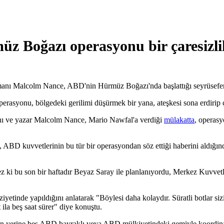
üz Boğazı operasyonu bir çaresizli
anı Malcolm Nance, ABD'nin Hürmüz Boğazı'nda başlattığı seyrüsefer se
rasyonu, bölgedeki gerilimi düşürmek bir yana, ateşkesi sona erdirip ça
anı ve yazar Malcolm Nance, Mario Nawfal'a verdiği
mülakatta
, operasy
 ABD kuvvetlerinin bu tür bir operasyondan söz ettiği haberini aldığın
z ki bu son bir haftadır Beyaz Saray ile planlanıyordu, Merkez Kuvvetl
ziyetinde yapıldığını anlatarak "Böylesi daha kolaydır. Süratli botlar s
ila beş saat sürer" diye konuştu.
n yerine beş ABD bayraklı veya ABD mülkiyetindeki gemiyle koordinas