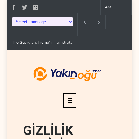
The Guardian: Trump’ın İran stratejisi alay konusu oldu..
Gazze’de ‘ate
GİZLİLİK