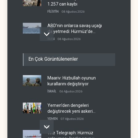
1.257 can kaybı
FİLİSTİN
08 Ağustos 2026
ABD’nin onlarca savaş uçağı
da yetmedi: Hürmüz’de
gemi vuruldu
İRAN
08 Ağustos 2026
Necef İmamı'ndan bölgesel
En Çok Görüntülenenler
'Arap projesi' uyarısı
IRAK
08 Ağustos 2026
Maariv: Hizbullah oyunun
Mossad’ın İran'a karşı Kürt
kurallarını değiştiriyor
planı neden çöktü?
İSRAİL
06 Ağustos 2026
İSRAİL
08 Ağustos 2026
Yemen’den dengeleri
değiştirecek yeni askeri
denklem
YEMEN
07 Ağustos 2026
The Telegraph: Hürmüz