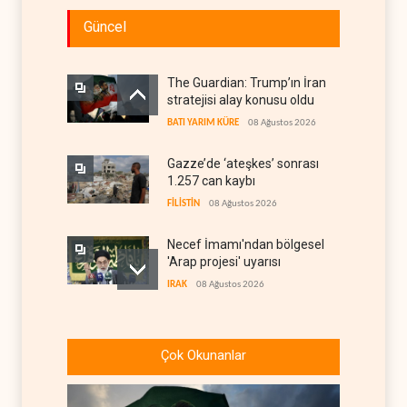
Güncel
The Guardian: Trump’ın İran
stratejisi alay konusu oldu
BATI YARIM KÜRE
08 Ağustos 2026
Gazze’de ‘ateşkes’ sonrası
1.257 can kaybı
FİLİSTİN
08 Ağustos 2026
Necef İmamı'ndan bölgesel
'Arap projesi' uyarısı
IRAK
08 Ağustos 2026
ABD’nin onlarca savaş uçağı
da yetmedi: Hürmüz’de
Çok Okunanlar
gemi vuruldu
İRAN
08 Ağustos 2026
Suudi Arabistan, kendisini