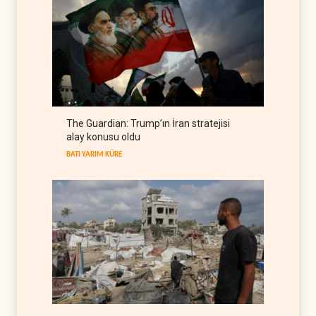
savaş sonrası Körfez'e
hazırlıyor
ANALİZLER
08 Ağustos 2026
ABD ekonomisinde İran
savaşı nedeniyle 23 bin
istihdam kaybı yaşandı
BATI YARIM KÜRE
08 Ağustos 2026
The Guardian: Trump’ın İran stratejisi
ABD ikna etti: Ukrayna
alay konusu oldu
Karadeniz'deki petrol
tankerlerini vurmayacak
BATI YARIM KÜRE
AVRASYA
08 Ağustos 2026
Amerikalı milyarderler
Arjantin'de nükleer savaş
sığınağı inşa ediyor
BATI YARIM KÜRE
08 Ağustos 2026
Bloomberg: Türkiye
Karadeniz'deki gemi trafiğini
kısıtlamaya başladı
TÜRKİYE
08 Ağustos 2026
ABD Genelkurmay Başkanı: