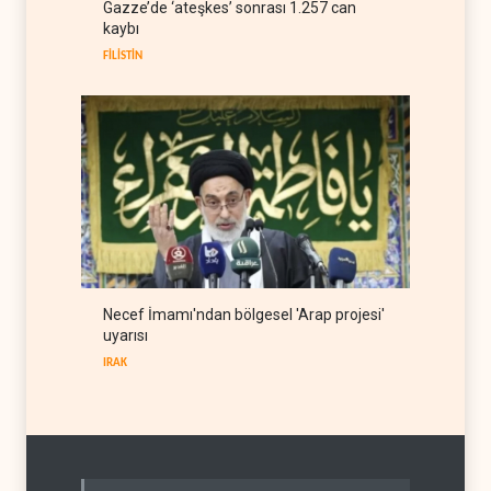
Gazze’de ‘ateşkes’ sonrası 1.257 can
Hava gücü Trump'ın
kaybı
hedeflerine yetmez
BATI YARIM KÜRE
08 Ağustos 2026
FİLİSTİN
Necef İmamı'ndan bölgesel 'Arap projesi'
uyarısı
IRAK