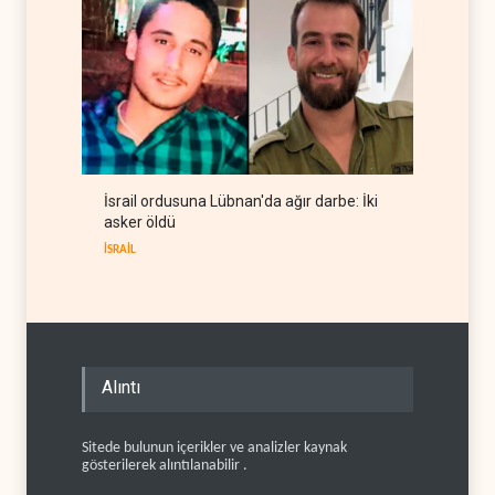
İsrail ordusuna Lübnan'da ağır darbe: İki
asker öldü
İSRAİL
Alıntı
Sitede bulunun içerikler ve analizler kaynak
gösterilerek alıntılanabilir .