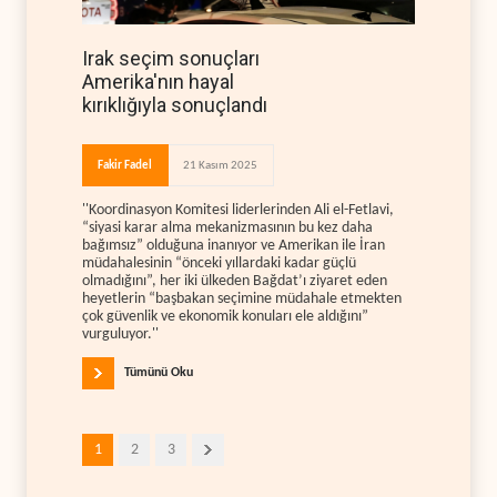
Irak seçim sonuçları
Amerika'nın hayal
kırıklığıyla sonuçlandı
Fakir Fadel
21 Kasım 2025
''Koordinasyon Komitesi liderlerinden Ali el-Fetlavi,
“siyasi karar alma mekanizmasının bu kez daha
bağımsız” olduğuna inanıyor ve Amerikan ile İran
müdahalesinin “önceki yıllardaki kadar güçlü
olmadığını”, her iki ülkeden Bağdat’ı ziyaret eden
heyetlerin “başbakan seçimine müdahale etmekten
çok güvenlik ve ekonomik konuları ele aldığını”
vurguluyor.''
Tümünü Oku
1
2
3