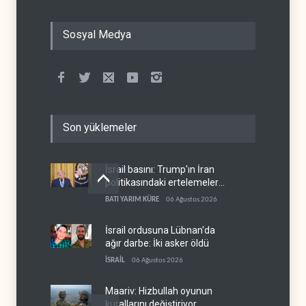
Sosyal Medya
Son yüklemeler
İsrail basını: Trump'ın İran
politikasındaki ertelemeler
ABD seçimlerini riske atıyor
BATI YARIM KÜRE
06 Ağustos 2026
İsrail ordusuna Lübnan'da
ağır darbe: İki asker öldü
İSRAİL
06 Ağustos 2026
Maariv: Hizbullah oyunun
kurallarını değiştiriyor