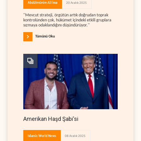
Abdülmünim Ali İssa
20 Aralık 2025
''Mevcut strateji, örgütün artık doğrudan toprak
kontrolünden çok, hükümet içindeki etkili gruplara
sızmaya odaklandığını düşündürüyor.''
Tümünü Oku
Amerikan Haşd Şabi'si
Islamic World News
08 Aralık 2025