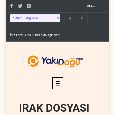
Maariv: Hizbullah oyunun kurallarını değiştiriyor..
İsrail ordusundan Lü
IRAK DOSYASI