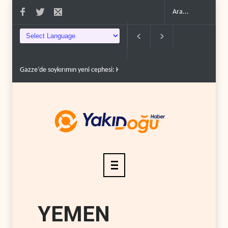
Devrim Lideri ve Pizişkiyan’dan kritik görüşme..
Yemen’den Suudi deste
YEMEN