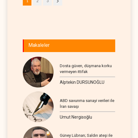
1
2
3
Makaleler
Dosta güven, düşmana korku
vermeyen ittifak
Alptekin DURSUNOĞLU
ABD savunma sanayi verileri ile
İran savaşı
Umut Nergisoğlu
Güney Lübnan; Saldırı ateşi ile