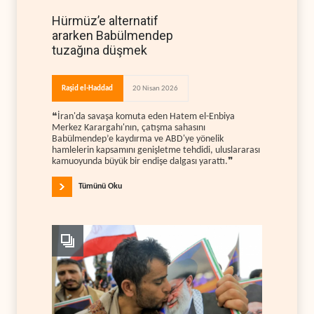
Hürmüz’e alternatif
ararken Babülmendep
tuzağına düşmek
Raşid el-Haddad
20 Nisan 2026
❝İran'da savaşa komuta eden Hatem el-Enbiya
Merkez Karargahı'nın, çatışma sahasını
Babülmendep’e kaydırma ve ABD'ye yönelik
hamlelerin kapsamını genişletme tehdidi, uluslararası
kamuoyunda büyük bir endişe dalgası yarattı.❞
Tümünü Oku