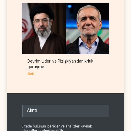
Devrim Lideri ve Pizişkiyan’dan kritik
görüşme
İRAN
Alıntı
Sitede bulunun içerikler ve analizler kaynak