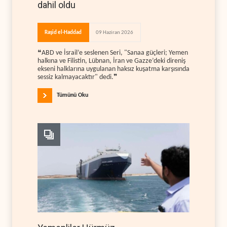
dahil oldu
Raşid el-Haddad
09 Haziran 2026
❝ABD ve İsrail’e seslenen Seri, "Sanaa güçleri; Yemen
halkına ve Filistin, Lübnan, İran ve Gazze’deki direniş
ekseni halklarına uygulanan haksız kuşatma karşısında
sessiz kalmayacaktır" dedi.❞
Tümünü Oku