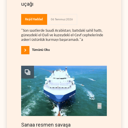
uçağı
Reşid Haddad
06 Temmuz 2026
"Son saatlerde Suudi Arabistan; batıdaki sahil hattı,
güneydeki el-Dali ve kuzeydeki el-Cevf cephelerinde
askeri üstünlük kurmayı başaramadı."a
Tümünü Oku
Sanaa resmen savaşa