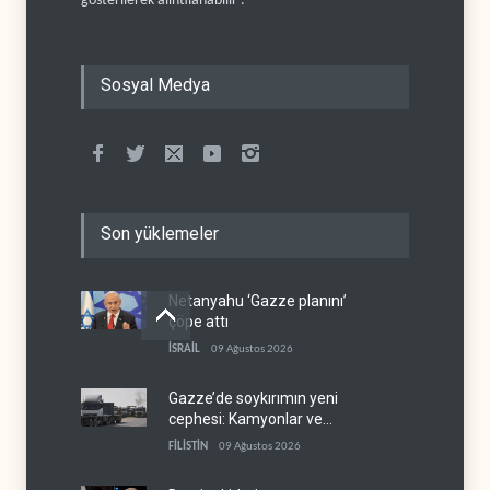
gösterilerek alıntılanabilir .
Sosyal Medya
Son yüklemeler
Netanyahu ‘Gazze planını’
çöpe attı
İSRAİL
09 Ağustos 2026
Gazze’de soykırımın yeni
cephesi: Kamyonlar ve
sürücüler de hedefte
FİLİSTİN
09 Ağustos 2026