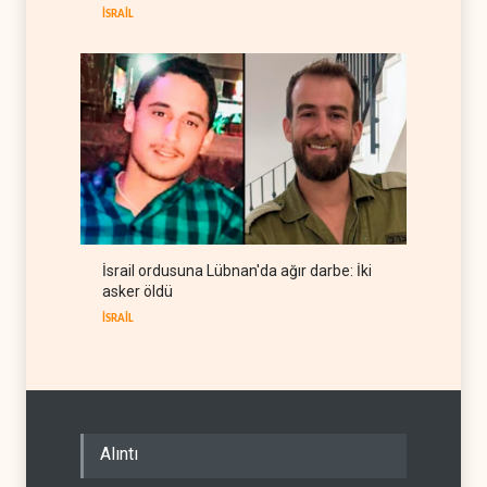
İRAN
06 Ağustos 2026
İSRAİL
İsrail ordusuna Lübnan'da ağır darbe: İki
asker öldü
İSRAİL
Alıntı