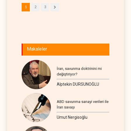
1
2
3
Makaleler
İran, savunma doktrinini mi
değiştiriyor?
Alptekin DURSUNOĞLU
ABD savunma sanayi verileri ile
İran savaşı
Umut Nergisoğlu