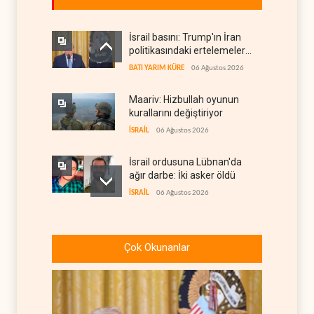
İsrail basını: Trump'ın İran
politikasındaki ertelemeler
ABD seçimlerini riske atıyor
BATI YARIM KÜRE
06 Ağustos 2026
Maariv: Hizbullah oyunun
kurallarını değiştiriyor
İSRAİL
06 Ağustos 2026
İsrail ordusuna Lübnan'da
ağır darbe: İki asker öldü
İSRAİL
06 Ağustos 2026
İsrail ordusundan Lübnan'ın
güneyindeki Mansuri için
Çok Okunanlar
tahliye çağrısı
İSRAİL
06 Ağustos 2026
İran ile Umman, Hürmüz'de
yeni düzen için son
aşamada