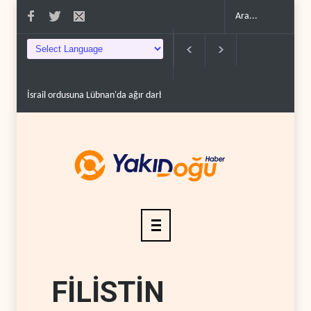
dü..
Maariv: Hizbullah oyunun kurallarını değiştiriyor..
İsrail ordusundan Lü
FİLİSTİN