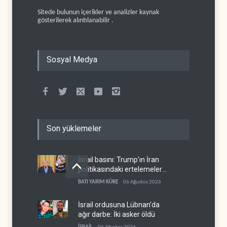
Sitede bulunun içerikler ve analizler kaynak
gösterilerek alıntılanabilir .
Sosyal Medya
Son yüklemeler
İsrail basını: Trump'ın İran
politikasındaki ertelemeler
ABD seçimlerini riske atıyor
BATI YARIM KÜRE
06 Ağustos 2026
İsrail ordusuna Lübnan'da
ağır darbe: İki asker öldü