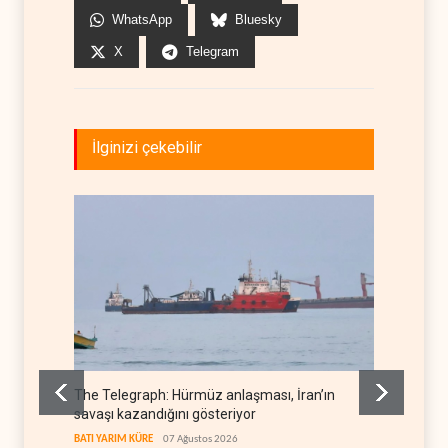
WhatsApp
Bluesky
X
Telegram
İlginizi çekebilir
The Telegraph: Hürmüz anlaşması, İran’ın
Yemen’
savaşı kazandığını gösteriyor
denkl
BATI YARIM KÜRE
07 Ağustos 2026
YEMEN