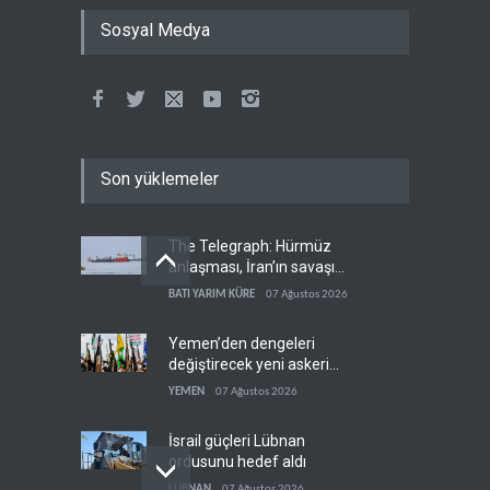
Sosyal Medya
Son yüklemeler
The Telegraph: Hürmüz
anlaşması, İran’ın savaşı
kazandığını gösteriyor
BATI YARIM KÜRE
07 Ağustos 2026
Yemen’den dengeleri
değiştirecek yeni askeri
denklem
YEMEN
07 Ağustos 2026
İsrail güçleri Lübnan
ordusunu hedef aldı
LÜBNAN
07 Ağustos 2026