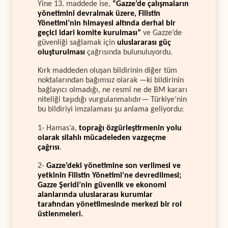
Yine 13. maddede ise,
“Gazze’de çalışmaların
yönetimini devralmak üzere, Filistin
Yönetimi’nin himayesi altında derhal bir
geçici idari komite kurulması”
ve Gazze’de
güvenliği sağlamak için
uluslararası güç
oluşturulması
çağrısında bulunuluyordu.
Kırk maddeden oluşan bildirinin diğer tüm
noktalarından bağımsız olarak —ki bildirinin
bağlayıcı olmadığı, ne resmî ne de BM kararı
niteliği taşıdığı vurgulanmalıdır— Türkiye’nin
bu bildiriyi imzalaması şu anlama geliyordu:
1- Hamas’a,
toprağı özgürleştirmenin yolu
olarak silahlı mücadeleden vazgeçme
çağrısı
.
2-
Gazze’deki yönetimine son verilmesi ve
yetkinin Filistin Yönetimi’ne devredilmesi;
Gazze Şeridi’nin güvenlik ve ekonomi
alanlarında uluslararası kurumlar
tarafından yönetilmesinde merkezi bir rol
üstlenmeleri.