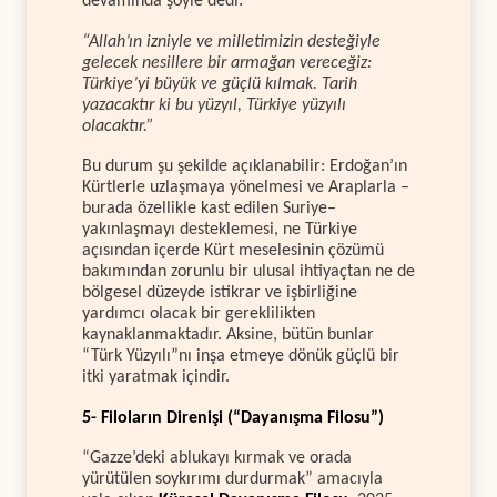
devamında şöyle dedi:
“Allah’ın izniyle ve milletimizin desteğiyle
gelecek nesillere bir armağan vereceğiz:
Türkiye’yi büyük ve güçlü kılmak. Tarih
yazacaktır ki bu yüzyıl, Türkiye yüzyılı
olacaktır.”
Bu durum şu şekilde açıklanabilir: Erdoğan’ın
Kürtlerle uzlaşmaya yönelmesi ve Araplarla –
burada özellikle kast edilen Suriye–
yakınlaşmayı desteklemesi, ne Türkiye
açısından içerde Kürt meselesinin çözümü
bakımından zorunlu bir ulusal ihtiyaçtan ne de
bölgesel düzeyde istikrar ve işbirliğine
yardımcı olacak bir gereklilikten
kaynaklanmaktadır. Aksine, bütün bunlar
“Türk Yüzyılı”nı inşa etmeye dönük güçlü bir
itki yaratmak içindir.
5- Filoların Direnişi (“Dayanışma Filosu”)
“Gazze’deki ablukayı kırmak ve orada
yürütülen soykırımı durdurmak” amacıyla