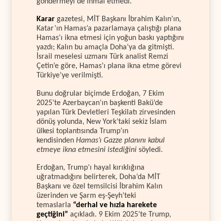
göndermeyi de ihmal etmedi.
Karar
gazetesi, MİT Başkanı İbrahim Kalın’ın,
Katar’ın Hamas’a pazarlamaya çalıştığı plana
Hamas’ı ikna etmesi için yoğun baskı yaptığını
yazdı; Kalın bu amaçla Doha’ya da gitmişti.
İsrail meselesi uzmanı Türk analist Remzi
Çetin’e göre, Hamas’ı plana ikna etme görevi
Türkiye’ye verilmişti.
Bunu doğrular biçimde Erdoğan, 7 Ekim
2025’te Azerbaycan’ın başkenti Bakü’de
yapılan Türk Devletleri Teşkilatı zirvesinden
dönüş yolunda, New York’taki sekiz İslam
ülkesi toplantısında Trump’ın
kendisinden
Hamas’ı Gazze planını kabul
etmeye ikna etmesini istediğini
söyledi.
Erdoğan, Trump’ı hayal kırıklığına
uğratmadığını belirterek, Doha’da MİT
Başkanı ve özel temsilcisi İbrahim Kalın
üzerinden ve Şarm eş-Şeyh’teki
temaslarla
“derhal ve hızla harekete
geçtiğini”
açıkladı. 9 Ekim 2025’te Trump,