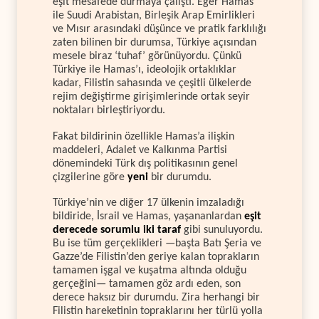
eşit mesafede durmaya çalıştı. Eğer Hamas
ile Suudi Arabistan, Birleşik Arap Emirlikleri
ve Mısır arasındaki düşünce ve pratik farklılığı
zaten bilinen bir durumsa, Türkiye açısından
mesele biraz ‘tuhaf’ görünüyordu. Çünkü
Türkiye ile Hamas’ı, ideolojik ortaklıklar
kadar, Filistin sahasında ve çeşitli ülkelerde
rejim değiştirme girişimlerinde ortak seyir
noktaları birleştiriyordu.
Fakat bildirinin özellikle Hamas’a ilişkin
maddeleri, Adalet ve Kalkınma Partisi
dönemindeki Türk dış politikasının genel
çizgilerine göre
yeni
bir durumdu.
Türkiye’nin ve diğer 17 ülkenin imzaladığı
bildiride, İsrail ve Hamas, yaşananlardan
eşit
derecede sorumlu iki taraf
gibi sunuluyordu.
Bu ise tüm gerçeklikleri —başta Batı Şeria ve
Gazze’de Filistin’den geriye kalan toprakların
tamamen işgal ve kuşatma altında olduğu
gerçeğini— tamamen göz ardı eden, son
derece haksız bir durumdu. Zira herhangi bir
Filistin hareketinin topraklarını her türlü yolla