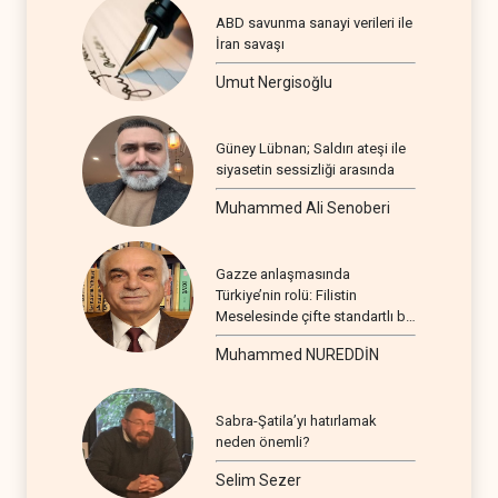
ABD savunma sanayi verileri ile
İran savaşı
Umut Nergisoğlu
Güney Lübnan; Saldırı ateşi ile
siyasetin sessizliği arasında
Muhammed Ali Senoberi
Gazze anlaşmasında
Türkiye’nin rolü: Filistin
Meselesinde çifte standartlı bir
seyir
Muhammed NUREDDİN
Sabra-Şatila’yı hatırlamak
neden önemli?
Selim Sezer