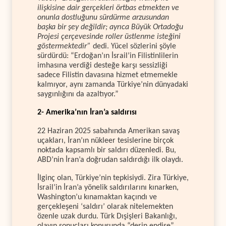
ilişkisine dair gerçekleri örtbas etmekten ve
onunla dostluğunu sürdürme arzusundan
başka bir şey değildir; ayrıca Büyük Ortadoğu
Projesi çerçevesinde roller üstlenme isteğini
göstermektedir”
dedi. Yücel sözlerini şöyle
sürdürdü: “Erdoğan’ın İsrail’in Filistinlilerin
imhasına verdiği desteğe karşı sessizliği
sadece Filistin davasına hizmet etmemekle
kalmıyor, aynı zamanda Türkiye’nin dünyadaki
saygınlığını da azaltıyor.”
2- Amerika’nın İran’a saldırısı
22 Haziran 2025 sabahında Amerikan savaş
uçakları, İran’ın nükleer tesislerine birçok
noktada kapsamlı bir saldırı düzenledi. Bu,
ABD’nin İran’a doğrudan saldırdığı ilk olaydı.
İlginç olan, Türkiye’nin tepkisiydi. Zira Türkiye,
İsrail’in İran’a yönelik saldırılarını kınarken,
Washington’u kınamaktan kaçındı ve
gerçekleşeni ‘saldırı’ olarak nitelemekten
özenle uzak durdu. Türk Dışişleri Bakanlığı,