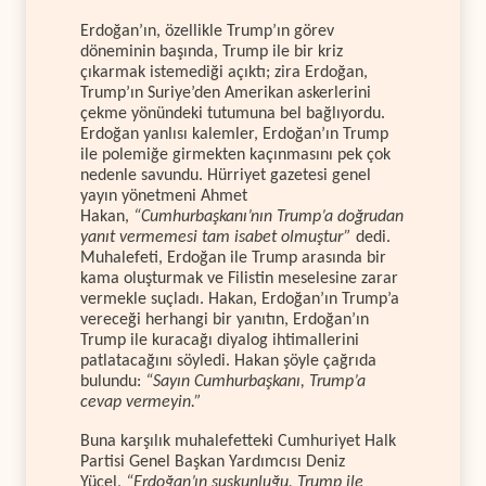
Erdoğan’ın, özellikle Trump’ın görev
döneminin başında, Trump ile bir kriz
çıkarmak istemediği açıktı; zira Erdoğan,
Trump’ın Suriye’den Amerikan askerlerini
çekme yönündeki tutumuna bel bağlıyordu.
Erdoğan yanlısı kalemler, Erdoğan’ın Trump
ile polemiğe girmekten kaçınmasını pek çok
nedenle savundu. Hürriyet gazetesi genel
yayın yönetmeni Ahmet
Hakan,
“Cumhurbaşkanı’nın Trump’a doğrudan
yanıt vermemesi tam isabet olmuştur”
dedi.
Muhalefeti, Erdoğan ile Trump arasında bir
kama oluşturmak ve Filistin meselesine zarar
vermekle suçladı. Hakan, Erdoğan’ın Trump’a
vereceği herhangi bir yanıtın, Erdoğan’ın
Trump ile kuracağı diyalog ihtimallerini
patlatacağını söyledi. Hakan şöyle çağrıda
bulundu:
“Sayın Cumhurbaşkanı, Trump’a
cevap vermeyin.”
Buna karşılık muhalefetteki Cumhuriyet Halk
Partisi Genel Başkan Yardımcısı Deniz
Yücel,
“Erdoğan’ın suskunluğu, Trump ile