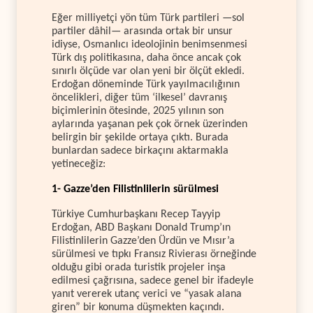
Eğer milliyetçi yön tüm Türk partileri —sol
partiler dâhil— arasında ortak bir unsur
idiyse, Osmanlıcı ideolojinin benimsenmesi
Türk dış politikasına, daha önce ancak çok
sınırlı ölçüde var olan yeni bir ölçüt ekledi.
Erdoğan döneminde Türk yayılmacılığının
öncelikleri, diğer tüm ‘ilkesel’ davranış
biçimlerinin ötesinde, 2025 yılının son
aylarında yaşanan pek çok örnek üzerinden
belirgin bir şekilde ortaya çıktı. Burada
bunlardan sadece birkaçını aktarmakla
yetineceğiz:
1- Gazze’den Filistinlilerin sürülmesi
Türkiye Cumhurbaşkanı Recep Tayyip
Erdoğan, ABD Başkanı Donald Trump’ın
Filistinlilerin Gazze’den Ürdün ve Mısır’a
sürülmesi ve tıpkı Fransız Rivierası örneğinde
olduğu gibi orada turistik projeler inşa
edilmesi çağrısına, sadece genel bir ifadeyle
yanıt vererek utanç verici ve “yasak alana
giren” bir konuma düşmekten kaçındı.