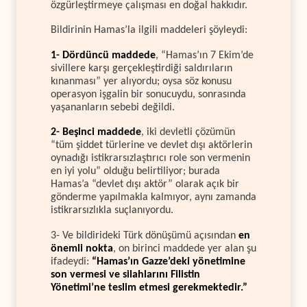
özgürleştirmeye çalışması en doğal hakkıdır.
Bildirinin Hamas’la ilgili maddeleri şöyleydi:
1- Dördüncü maddede
, “Hamas’ın 7 Ekim’de
sivillere karşı gerçekleştirdiği saldırıların
kınanması” yer alıyordu; oysa söz konusu
operasyon işgalin bir sonucuydu, sonrasında
yaşananların sebebi değildi.
2- Beşinci maddede
, iki devletli çözümün
“tüm şiddet türlerine ve devlet dışı aktörlerin
oynadığı istikrarsızlaştırıcı role son vermenin
en iyi yolu” olduğu belirtiliyor; burada
Hamas’a “devlet dışı aktör” olarak açık bir
gönderme yapılmakla kalmıyor, aynı zamanda
istikrarsızlıkla suçlanıyordu.
3- Ve bildirideki Türk dönüşümü açısından
en
önemli nokta
, on birinci maddede yer alan şu
ifadeydi:
“Hamas’ın Gazze’deki yönetimine
son vermesi ve silahlarını Filistin
Yönetimi’ne teslim etmesi gerekmektedir.”