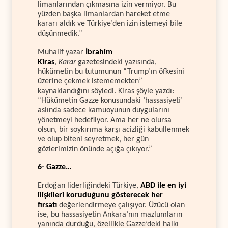
limanlarından çıkmasına izin vermiyor. Bu
yüzden başka limanlardan hareket etme
kararı aldık ve Türkiye’den izin istemeyi bile
düşünmedik.”
Muhalif yazar
İbrahim
Kiras
,
Karar
gazetesindeki yazısında,
hükümetin bu tutumunun “Trump’ın öfkesini
üzerine çekmek istememekten”
kaynaklandığını söyledi. Kiras şöyle yazdı:
“Hükümetin Gazze konusundaki ‘hassasiyeti’
aslında sadece kamuoyunun duygularını
yönetmeyi hedefliyor. Ama her ne olursa
olsun, bir soykırıma karşı acizliği kabullenmek
ve olup biteni seyretmek, her gün
gözlerimizin önünde açığa çıkıyor.”
6- Gazze…
Erdoğan liderliğindeki Türkiye,
ABD ile en iyi
ilişkileri koruduğunu gösterecek her
fırsatı
değerlendirmeye çalışıyor. Üzücü olan
ise, bu hassasiyetin Ankara’nın mazlumların
yanında durduğu, özellikle Gazze’deki halkı