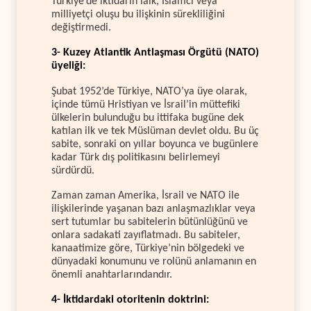
Türkiye’de iktidarın laik, İslamcı veya
milliyetçi oluşu bu ilişkinin sürekliliğini
değiştirmedi.
3- Kuzey Atlantik Antlaşması Örgütü (NATO)
üyeliği:
Şubat 1952’de Türkiye, NATO’ya üye olarak,
içinde tümü Hristiyan ve İsrail’in müttefiki
ülkelerin bulunduğu bu ittifaka bugüne dek
katılan ilk ve tek Müslüman devlet oldu. Bu üç
sabite, sonraki on yıllar boyunca ve bugünlere
kadar Türk dış politikasını belirlemeyi
sürdürdü.
Zaman zaman Amerika, İsrail ve NATO ile
ilişkilerinde yaşanan bazı anlaşmazlıklar veya
sert tutumlar bu sabitelerin bütünlüğünü ve
onlara sadakati zayıflatmadı. Bu sabiteler,
kanaatimize göre, Türkiye’nin bölgedeki ve
dünyadaki konumunu ve rolünü anlamanın en
önemli anahtarlarındandır.
4- İktidardaki otoritenin doktrini: