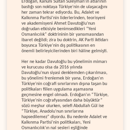
Erdoğan, Kanunî Sultan Süleyman’ın atlarının
bastığı son noktaya Türkiye’nin de ulaşacağını
her zaman tekrar ediyordu. Bu, Adalet ve
Kalkınma Partisi’nin liderlerinden, teorisyeni
ve akademisyeni Ahmet Davutoğlu’nun
doğrudan etkisiyle benimsedikleri “Yeni
Osmanlıcılık” doktrininin bir yansımasından
ibaret değildi; zira bu doktrin, AK Parti iktidarı
boyunca Türkiye’nin dış politikasının en
önemli belirleyicilerinden biri hâline gelmişti.
Her ne kadar Davutoğlu bu yönelimin mimarı
ve kurucusu olsa da 2016 yılında
Davutoğlu’nun siyasi denklemden çıkarılması,
bu yönelimi frenlemek bir yana, Erdoğan’ın
Türkiye’nin coğrafi sınırlarının dışına taşan bu
politikaları fiilen uygulama aşamasına
geçmesine engel olmadı. Erdoğan’ın “Türkiye,
Türkiye’nin coğrafyasından daha büyüktür”
sözü meşhur olurken, selefi Abdullah Gül ise
“Türkiye, Anadolu’nun sınırlarına
hapsedilemez” diyordu. Bu nedenle Adalet ve
Kalkınma Partisi’nin politikaları, Yeni
Osmanlıcılık’ın nal sesleri eşliğinde