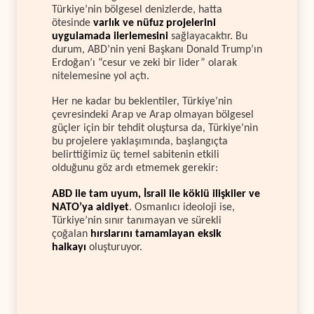
Türkiye’nin bölgesel denizlerde, hatta
ötesinde
varlık ve nüfuz projelerini
uygulamada ilerlemesini
sağlayacaktır. Bu
durum, ABD’nin yeni Başkanı Donald Trump’ın
Erdoğan’ı “cesur ve zeki bir lider” olarak
nitelemesine yol açtı.
Her ne kadar bu beklentiler, Türkiye’nin
çevresindeki Arap ve Arap olmayan bölgesel
güçler için bir tehdit oluştursa da, Türkiye’nin
bu projelere yaklaşımında, başlangıçta
belirttiğimiz üç temel sabitenin etkili
olduğunu göz ardı etmemek gerekir:
ABD ile tam uyum, İsrail ile köklü ilişkiler ve
NATO’ya aidiyet
. Osmanlıcı ideoloji ise,
Türkiye’nin sınır tanımayan ve sürekli
çoğalan
hırslarını tamamlayan eksik
halkayı
oluşturuyor.