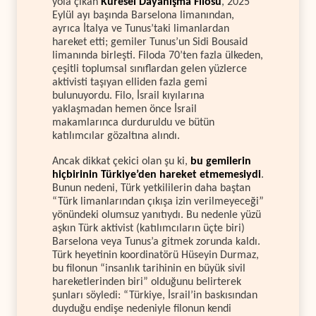
yola çıkan
Küresel Dayanışma Filosu
, 2025
Eylül ayı başında Barselona limanından,
ayrıca İtalya ve Tunus’taki limanlardan
hareket etti; gemiler Tunus’un Sidi Bousaid
limanında birleşti. Filoda 70’ten fazla ülkeden,
çeşitli toplumsal sınıflardan gelen yüzlerce
aktivisti taşıyan elliden fazla gemi
bulunuyordu. Filo, İsrail kıyılarına
yaklaşmadan hemen önce İsrail
makamlarınca durduruldu ve bütün
katılımcılar gözaltına alındı.
Ancak dikkat çekici olan şu ki,
bu gemilerin
hiçbirinin Türkiye’den hareket etmemesiydi
.
Bunun nedeni, Türk yetkililerin daha baştan
“Türk limanlarından çıkışa izin verilmeyeceği”
yönündeki olumsuz yanıtıydı. Bu nedenle yüzü
aşkın Türk aktivist (katılımcıların üçte biri)
Barselona veya Tunus’a gitmek zorunda kaldı.
Türk heyetinin koordinatörü Hüseyin Durmaz,
bu filonun “insanlık tarihinin en büyük sivil
hareketlerinden biri” olduğunu belirterek
şunları söyledi: “Türkiye, İsrail’in baskısından
duyduğu endişe nedeniyle filonun kendi