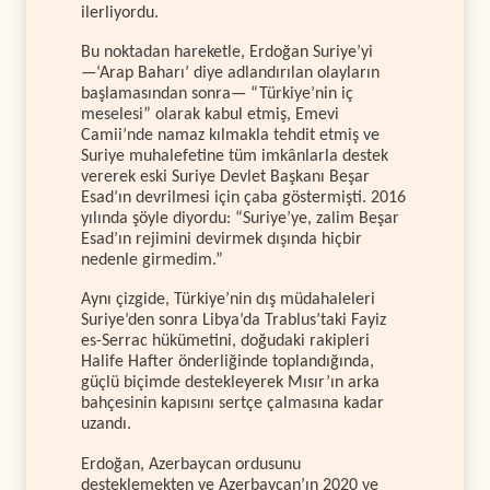
ilerliyordu.
Bu noktadan hareketle, Erdoğan Suriye’yi
—‘Arap Baharı’ diye adlandırılan olayların
başlamasından sonra— “Türkiye’nin iç
meselesi” olarak kabul etmiş, Emevi
Camii’nde namaz kılmakla tehdit etmiş ve
Suriye muhalefetine tüm imkânlarla destek
vererek eski Suriye Devlet Başkanı Beşar
Esad’ın devrilmesi için çaba göstermişti. 2016
yılında şöyle diyordu: “Suriye’ye, zalim Beşar
Esad’ın rejimini devirmek dışında hiçbir
nedenle girmedim.”
Aynı çizgide, Türkiye’nin dış müdahaleleri
Suriye’den sonra Libya’da Trablus’taki Fayiz
es-Serrac hükümetini, doğudaki rakipleri
Halife Hafter önderliğinde toplandığında,
güçlü biçimde destekleyerek Mısır’ın arka
bahçesinin kapısını sertçe çalmasına kadar
uzandı.
Erdoğan, Azerbaycan ordusunu
desteklemekten ve Azerbaycan’ın 2020 ve