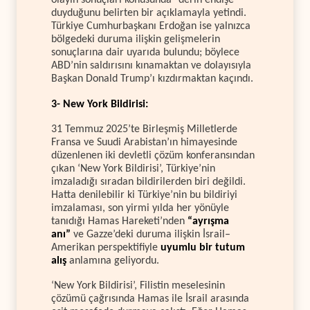
olayın sonuçları konusunda “derin endişe”
duyduğunu belirten bir açıklamayla yetindi.
Türkiye Cumhurbaşkanı Erdoğan ise yalnızca
bölgedeki duruma ilişkin gelişmelerin
sonuçlarına dair uyarıda bulundu; böylece
ABD’nin saldırısını kınamaktan ve dolayısıyla
Başkan Donald Trump’ı kızdırmaktan kaçındı.
3- New York Bildirisi:
31 Temmuz 2025’te Birleşmiş Milletlerde
Fransa ve Suudi Arabistan’ın himayesinde
düzenlenen iki devletli çözüm konferansından
çıkan ‘New York Bildirisi’, Türkiye’nin
imzaladığı sıradan bildirilerden biri değildi.
Hatta denilebilir ki Türkiye’nin bu bildiriyi
imzalaması, son yirmi yılda her yönüyle
tanıdığı Hamas Hareketi’nden
“ayrışma
anı”
ve Gazze’deki duruma ilişkin İsrail–
Amerikan perspektifiyle
uyumlu bir tutum
alış
anlamına geliyordu.
‘New York Bildirisi’, Filistin meselesinin
çözümü çağrısında Hamas ile İsrail arasında