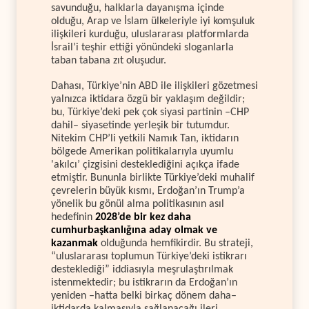
savunduğu, halklarla dayanışma içinde
olduğu, Arap ve İslam ülkeleriyle iyi komşuluk
ilişkileri kurduğu, uluslararası platformlarda
İsrail’i teşhir ettiği yönündeki sloganlarla
taban tabana zıt oluşudur.
Dahası, Türkiye’nin ABD ile ilişkileri gözetmesi
yalnızca iktidara özgü bir yaklaşım değildir;
bu, Türkiye’deki pek çok siyasi partinin –CHP
dahil– siyasetinde yerleşik bir tutumdur.
Nitekim CHP’li yetkili Namık Tan, iktidarın
bölgede Amerikan politikalarıyla uyumlu
'akılcı’ çizgisini desteklediğini açıkça ifade
etmiştir. Bununla birlikte Türkiye’deki muhalif
çevrelerin büyük kısmı, Erdoğan’ın Trump’a
yönelik bu gönül alma politikasının asıl
hedefinin
2028’de bir kez daha
cumhurbaşkanlığına aday olmak ve
kazanmak
olduğunda hemfikirdir. Bu strateji,
“uluslararası toplumun Türkiye’deki istikrarı
desteklediği” iddiasıyla meşrulaştırılmak
istenmektedir; bu istikrarın da Erdoğan’ın
yeniden –hatta belki birkaç dönem daha–
iktidarda kalmasıyla sağlanacağı ileri