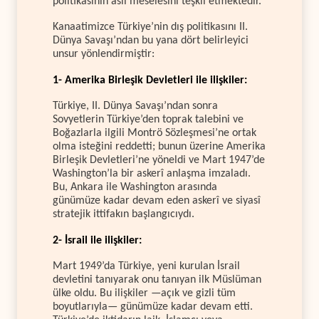
politikasının asıl meselesini teşkil etmektedir.
Kanaatimizce Türkiye’nin dış politikasını II.
Dünya Savaşı’ndan bu yana dört belirleyici
unsur yönlendirmiştir:
1- Amerika Birleşik Devletleri ile ilişkiler:
Türkiye, II. Dünya Savaşı’ndan sonra
Sovyetlerin Türkiye’den toprak talebini ve
Boğazlarla ilgili Montrö Sözleşmesi’ne ortak
olma isteğini reddetti; bunun üzerine Amerika
Birleşik Devletleri’ne yöneldi ve Mart 1947’de
Washington’la bir askerî anlaşma imzaladı.
Bu, Ankara ile Washington arasında
günümüze kadar devam eden askerî ve siyasî
stratejik ittifakın başlangıcıydı.
2- İsrail ile ilişkiler:
Mart 1949’da Türkiye, yeni kurulan İsrail
devletini tanıyarak onu tanıyan ilk Müslüman
ülke oldu. Bu ilişkiler —açık ve gizli tüm
boyutlarıyla— günümüze kadar devam etti.