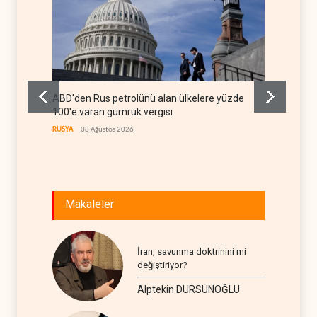
ABD'den Rus petrolünü alan ülkelere yüzde
Demokra
100'e varan gümrük vergisi
soruşt
RUSYA
08 Ağustos 2026
BATI YAR
Makaleler
İran, savunma doktrinini mi
değiştiriyor?
Alptekin DURSUNOĞLU