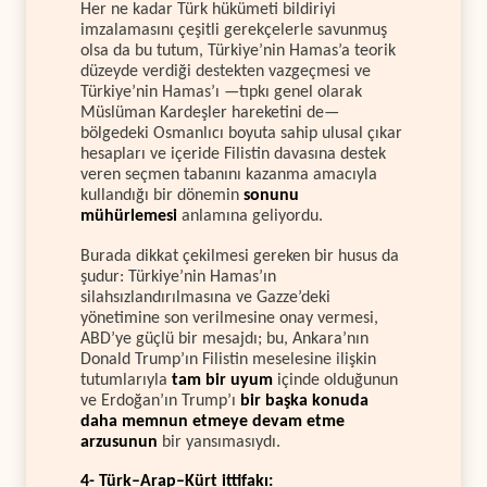
Her ne kadar Türk hükümeti bildiriyi
imzalamasını çeşitli gerekçelerle savunmuş
olsa da bu tutum, Türkiye’nin Hamas’a teorik
düzeyde verdiği destekten vazgeçmesi ve
Türkiye’nin Hamas’ı —tıpkı genel olarak
Müslüman Kardeşler hareketini de—
bölgedeki Osmanlıcı boyuta sahip ulusal çıkar
hesapları ve içeride Filistin davasına destek
veren seçmen tabanını kazanma amacıyla
kullandığı bir dönemin
sonunu
mühürlemesi
anlamına geliyordu.
Burada dikkat çekilmesi gereken bir husus da
şudur: Türkiye’nin Hamas’ın
silahsızlandırılmasına ve Gazze’deki
yönetimine son verilmesine onay vermesi,
ABD’ye güçlü bir mesajdı; bu, Ankara’nın
Donald Trump’ın Filistin meselesine ilişkin
tutumlarıyla
tam bir uyum
içinde olduğunun
ve Erdoğan’ın Trump’ı
bir başka konuda
daha memnun etmeye devam etme
arzusunun
bir yansımasıydı.
4- Türk–Arap–Kürt ittifakı: