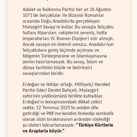
Adalet ve Kalkınma Partisi her yıl 26 Ağustos
1071’de Selçuklular ile Bizanslı Romalılar
arasında Doğu Anadolu’da gerçekleşen
Malazgirt Savaşı’nı kutlar. Bu savaşta Selçuklu
Sultanı Alparslan, rakiplerini yenmiş, hatta
imparatorları IV. Romen Diyojen’i esir almıştı.
Ancak savaşın en önemli sonucu, Anadolu’nun
Selçuklulara geniş biçimde açılması ve
bölgenin Türkleşmesine ve İslamlaşmasına
zemin hazırlamasıydı. Bu savaş, İslam ve
dünya tarihinin büyük ve belirleyici
savaşlarından biridir.
Erdoğan ve iktidar ortağı, Milliyetçi Hareket
Partisi lideri Devlet Bahçeli, Malazgirt
zaferinin yıldönümünü birlikte kutladılar.
Erdoğan’ın konuşmasındaki dikkat çekici
nokta, 12 Temmuz 2025’te aniden dile
getirdiği ve PKK’nın kendini feshedip sembolik
olarak silah bırakmasının ardından söylediği
şu sözleri tekrarlamasıydı:
“Türkiye Kürtlerle
ve Araplarla büyür.”