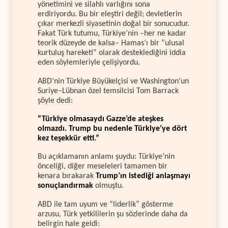
yönetimini ve silahlı varlığını sona
erdiriyordu. Bu bir eleştiri değil; devletlerin
çıkar merkezli siyasetinin doğal bir sonucudur.
Fakat Türk tutumu, Türkiye’nin –her ne kadar
teorik düzeyde de kalsa– Hamas’ı bir “ulusal
kurtuluş hareketi” olarak desteklediğini iddia
eden söylemleriyle çelişiyordu.
ABD’nin Türkiye Büyükelçisi ve Washington’un
Suriye–Lübnan özel temsilcisi Tom Barrack
şöyle dedi:
“Türkiye olmasaydı Gazze’de ateşkes
olmazdı. Trump bu nedenle Türkiye’ye dört
kez teşekkür etti.”
Bu açıklamanın anlamı şuydu: Türkiye’nin
önceliği, diğer meseleleri tamamen bir
kenara bırakarak
Trump’ın istediği anlaşmayı
sonuçlandırmak
olmuştu.
ABD ile tam uyum ve “liderlik” gösterme
arzusu, Türk yetkililerin şu sözlerinde daha da
belirgin hale geldi: