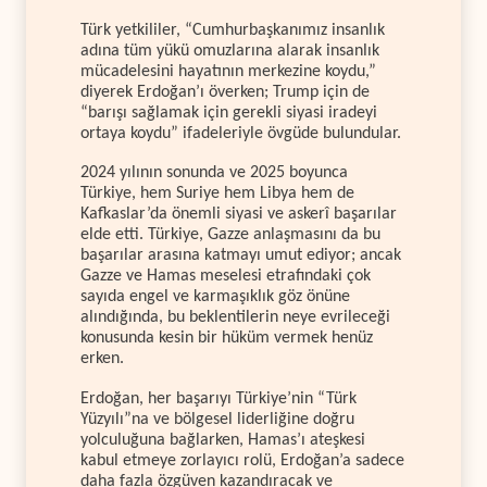
Türk yetkililer, “Cumhurbaşkanımız insanlık
adına tüm yükü omuzlarına alarak insanlık
mücadelesini hayatının merkezine koydu,”
diyerek Erdoğan’ı överken; Trump için de
“barışı sağlamak için gerekli siyasi iradeyi
ortaya koydu” ifadeleriyle övgüde bulundular.
2024 yılının sonunda ve 2025 boyunca
Türkiye, hem Suriye hem Libya hem de
Kafkaslar’da önemli siyasi ve askerî başarılar
elde etti. Türkiye, Gazze anlaşmasını da bu
başarılar arasına katmayı umut ediyor; ancak
Gazze ve Hamas meselesi etrafındaki çok
sayıda engel ve karmaşıklık göz önüne
alındığında, bu beklentilerin neye evrileceği
konusunda kesin bir hüküm vermek henüz
erken.
Erdoğan, her başarıyı Türkiye’nin “Türk
Yüzyılı”na ve bölgesel liderliğine doğru
yolculuğuna bağlarken, Hamas’ı ateşkesi
kabul etmeye zorlayıcı rolü, Erdoğan’a sadece
daha fazla özgüven kazandıracak ve