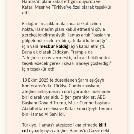
Hamas’ın planı kabul ettiğini duyurdu ve
Katar, Mısır ve Türkiye’ye özel olarak teşekkür
etti.
Erdoğan’ın açıklamalarında dikkat çeken
nokta, Hamas’ın planı kabul etmesini şöyle
gerekçelendirmesiydi: Hamas artık “başlarını
gölgelendirecek tek bir çatı dahi kalmadığı”
için yani
mecbur kaldığı
için kabul etmişti.
Buna ek olarak Erdoğan, Trump’a da
“ateşkese onay vermesi için İsrail hükümetini
teşvik edecek gerekli siyasi iradeyi gösterdiği”
için teşekkür etti.
13 Ekim 2025’te düzenlenen Şarm eş-Şeyh
Konferansı’nda, Türkiye Cumhurbaşkanı,
ateşkes anlaşmasının dört garantör liderinden
biri olarak yer aldı. Diğer garantörler: ABD
Başkanı Donald Trump, Mısır Cumhurbaşkanı
Abdülfettah es-Sisi ve Katar Emiri Şeyh Temim
bin Hamad Al Sani idi.
Türkiye, Hamas’ı ateşkese ikna etmede
kilit
rol
oynadı; oysa ateşkes Hamas’ın Gazze’deki