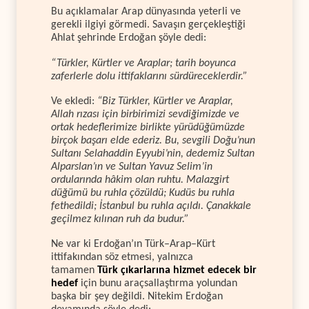
Bu açıklamalar Arap dünyasında yeterli ve
gerekli ilgiyi görmedi. Savaşın gerçekleştiği
Ahlat şehrinde Erdoğan şöyle dedi:
“Türkler, Kürtler ve Araplar; tarih boyunca
zaferlerle dolu ittifaklarını sürdüreceklerdir.”
Ve ekledi:
“Biz Türkler, Kürtler ve Araplar,
Allah rızası için birbirimizi sevdiğimizde ve
ortak hedeflerimize birlikte yürüdüğümüzde
birçok başarı elde ederiz. Bu, sevgili Doğu’nun
Sultanı Selahaddin Eyyubi’nin, dedemiz Sultan
Alparslan’ın ve Sultan Yavuz Selim’in
ordularında hâkim olan ruhtu. Malazgirt
düğümü bu ruhla çözüldü; Kudüs bu ruhla
fethedildi; İstanbul bu ruhla açıldı. Çanakkale
geçilmez kılınan ruh da budur.”
Ne var ki Erdoğan’ın Türk–Arap–Kürt
ittifakından söz etmesi, yalnızca
tamamen
Türk çıkarlarına hizmet edecek bir
hedef
için bunu araçsallaştırma yolundan
başka bir şey değildi. Nitekim Erdoğan