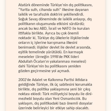
Atatürk döneminde Türkiye’nin dış politikasını,
“Yurtta sulh, cihanda sulh” ilkesine dayanan
laiklik ve tarafsızlık doktrini şekillendirdi.
Soğuk Savaş döneminde de laiklik anlayışı, dış
politikanın oluşumunda etkisini sürdürdü;
ancak bu kez ABD, İsrail ve NATO ile kurulan
ittifakla birlikte. Ayrıca bu çok önemli
noktadır ki, Türkiye dış ülkelerle ilişkilerinde
onların iç işlerine karışmama ilkesini
benimsedi; ilişkiler devlet ile devlet arasında,
eşitlik temelinde yürütüldü. En karmaşık
meseleler (örneğin 1998’de PKK lideri
Abdullah Öcalan’ın yakalanması meselesi)
dahi Türkiye’nin bu politikasını yeniden
gözden geçirmesine yol açmadı.
2002’de Adalet ve Kalkınma Partisi iktidara
geldiğinde Türkiye, ilk üç sabitesini korumakla
birlikte, dış politika yaklaşımına yeni bir çıkış
noktası ekledi: Türk milliyetçisi boyutu ile dinî-
mezhebî boyutu olan Yeni Osmanlıcılık. Bu
yaklaşım, dış politikadaki bazı önemli dosyalar
üzerinde belirleyici bir etkiye sahip olacaktı.