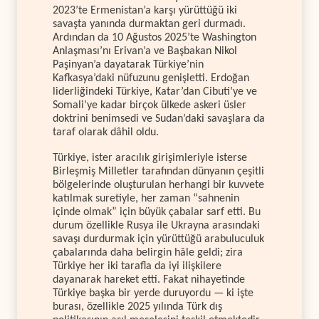
2023’te Ermenistan’a karşı yürüttüğü iki
savaşta yanında durmaktan geri durmadı.
Ardından da 10 Ağustos 2025’te Washington
Anlaşması’nı Erivan’a ve Başbakan Nikol
Paşinyan’a dayatarak Türkiye’nin
Kafkasya’daki nüfuzunu genişletti. Erdoğan
liderliğindeki Türkiye, Katar’dan Cibuti’ye ve
Somali’ye kadar birçok ülkede askeri üsler
doktrini benimsedi ve Sudan’daki savaşlara da
taraf olarak dâhil oldu.
Türkiye, ister aracılık girişimleriyle isterse
Birleşmiş Milletler tarafından dünyanın çeşitli
bölgelerinde oluşturulan herhangi bir kuvvete
katılmak suretiyle, her zaman “sahnenin
içinde olmak” için büyük çabalar sarf etti. Bu
durum özellikle Rusya ile Ukrayna arasındaki
savaşı durdurmak için yürüttüğü arabuluculuk
çabalarında daha belirgin hâle geldi; zira
Türkiye her iki tarafla da iyi ilişkilere
dayanarak hareket etti. Fakat nihayetinde
Türkiye başka bir yerde duruyordu — ki işte
burası, özellikle 2025 yılında Türk dış