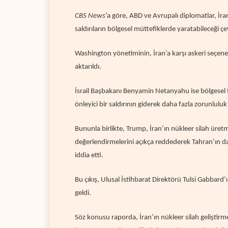
CBS News
’a göre, ABD ve Avrupalı diplomatlar, İra
saldırıların bölgesel müttefiklerde yaratabileceği ç
Washington yönetiminin, İran’a karşı askeri seçene
aktarıldı.
İsrail Başbakanı Benyamin Netanyahu ise bölgesel tan
önleyici bir saldırının giderek daha fazla zorunluluk
Bununla birlikte, Trump, İran’ın nükleer silah üre
değerlendirmelerini açıkça reddederek
Tahran’ın da
iddia etti.
Bu çıkış, Ulusal İstihbarat Direktörü Tulsi Gabbard
geldi.
Söz konusu raporda, İran’ın nükleer silah gelişti