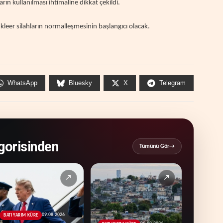
ın kullanılması ihtimaline dikkat çekildi.
leer silahların normalleşmesinin başlangıcı olacak.
WhatsApp
Bluesky
X
Telegram
orisinden
Tümünü Gör
→
↗
↗
09.08.2026
BATI YARIM KÜRE