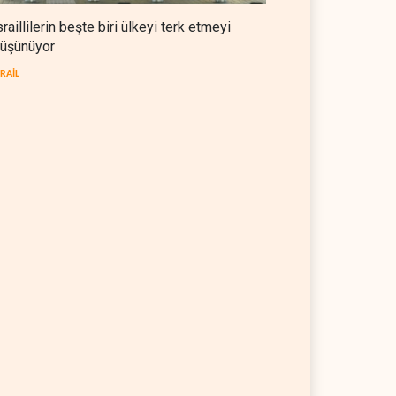
sraillilerin beşte biri ülkeyi terk etmeyi
üşünüyor
SRAİL