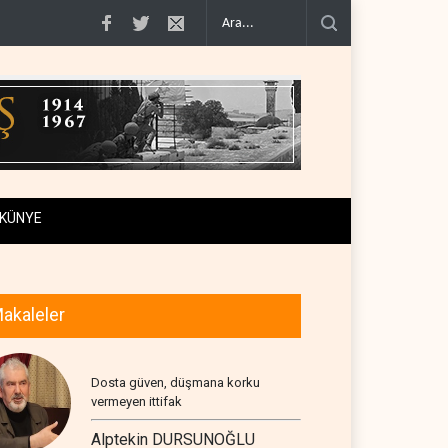
eki hakimiye..
İsraillilerin beşte biri ülkeyi terk etmeyi düşünüyor..
Lübnan-İs
KÜNYE
akaleler
Dosta güven, düşmana korku
vermeyen ittifak
Alptekin DURSUNOĞLU