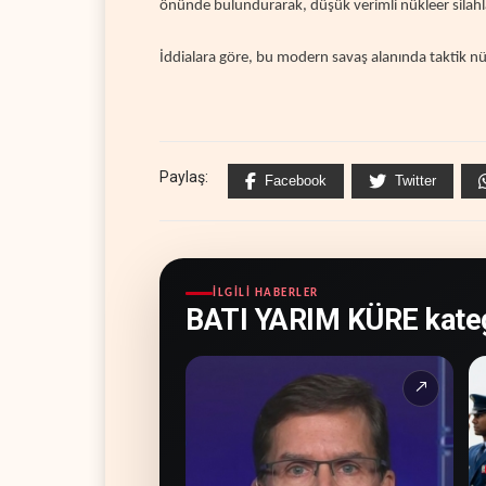
önünde bulundurarak, düşük verimli nükleer silahlar
İddialara göre, bu modern savaş alanında taktik nük
Paylaş:
Facebook
Twitter
İLGILI HABERLER
BATI YARIM KÜRE kateg
↗