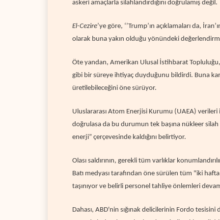
askeri amaçlarla silahlandırdığını doğrulamış değil.
El-Cezire
’ye göre, ‘’Trump’ın açıklamaları da, İran’
olarak buna yakın olduğu yönündeki değerlendirmel
Öte yandan, Amerikan Ulusal İstihbarat Topluluğu, İra
gibi bir süreye ihtiyaç duyduğunu bildirdi.
Buna karş
üretilebileceğini öne sürüyor.
Uluslararası Atom Enerjisi Kurumu (UAEA) verileri i
doğrulasa da bu durumun tek başına nükleer silah a
enerji” çerçevesinde kaldığını belirtiyor.
Olası saldırının, gerekli tüm varlıklar konumlandır
Batı medyası tarafından öne sürülen tüm "iki hafta"
taşınıyor ve belirli personel tahliye önlemleri deva
Dahası, ABD'nin sığınak delicilerinin Fordo tesisin