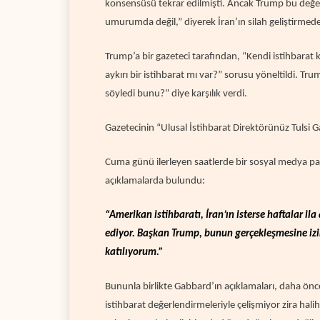
konsensüsü tekrar edilmişti. Ancak Trump bu değer
umurumda değil,” diyerek İran’ın silah geliştirmed
Trump’a bir gazeteci tarafından, “Kendi istihbarat 
aykırı bir istihbarat mı var?” sorusu yöneltildi.
Trum
söyledi bunu?” diye karşılık verdi.
Gazetecinin “Ulusal İstihbarat Direktörünüz Tulsi Ga
Cuma günü ilerleyen saatlerde bir sosyal medya pa
açıklamalarda bulundu:
“Amerikan istihbaratı, İran’ın isterse haftalar ila
ediyor. Başkan Trump, bunun gerçekleşmesine izin
katılıyorum.”
Bununla birlikte Gabbard’ın açıklamaları, daha önc
istihbarat değerlendirmeleriyle çelişmiyor zira h
ali