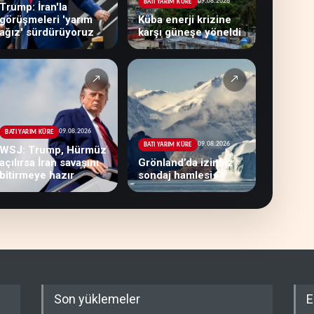
09.08.2026
BATI YARIM KÜRE
Trump: İran'la
görüşmeleri 'yarım
Küba enerji krizine
ağız' sürdürüyoruz
karşı güneşe yöneldi
↗
↗
09.08.2026
BATI YARIM KÜRE
09.08.2026
BATI YARIM KÜRE
WSJ: Trump, Hürmüz
açılırsa İran savaşını
Grönland’da izinsiz
bitirmeye hazır
sondaj hamlesi
Son yüklemeler
E