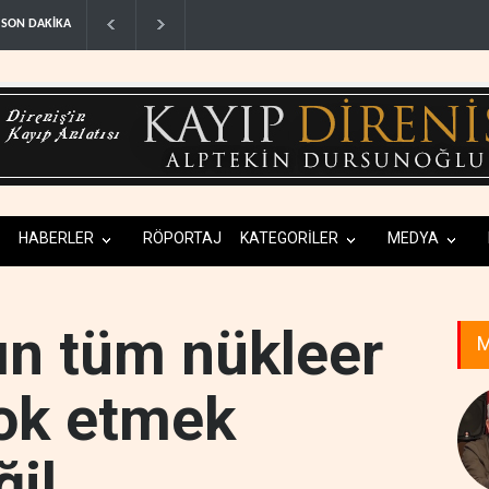
Nüceba Hareketi: ABD'nin Irak petrolü üzerind
SON DAKİKA
HABERLER
RÖPORTAJ
KATEGORİLER
MEDYA
ın tüm nükleer
M
yok etmek
il