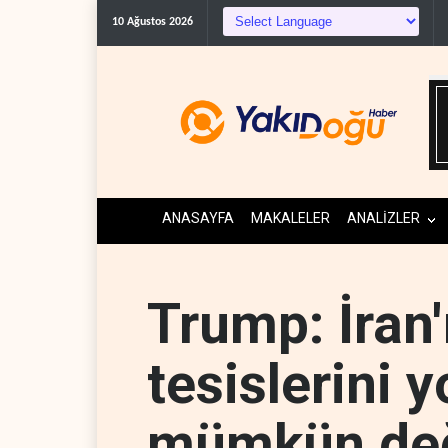
10 Ağustos 2026
ANASAYFA
MAKALELER
ANALİZLER
Trump: İran'
tesislerini 
mümkün değ