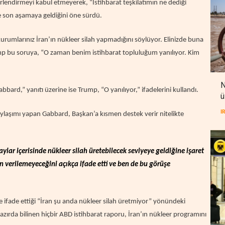
lendirmeyi kabul etmeyerek, “İstihbarat teşkilatımın ne dediği
e son aşamaya geldiğini öne sürdü.
kurumlarınız İran’ın nükleer silah yapmadığını söylüyor. Elinizde buna
p bu soruya, “O zaman benim istihbarat topluluğum yanılıyor. Kim
N
bbard,” yanıtı üzerine ise Trump, “O yanılıyor,” ifadelerini kullandı.
ü
I
ylaşımı yapan Gabbard, Başkan’a kısmen destek verir nitelikte
 aylar içerisinde nükleer silah üretebilecek seviyeye geldiğine işaret
 verilemeyeceğini açıkça ifade etti ve ben de bu görüşe
e ifade ettiği “İran şu anda nükleer silah üretmiyor” yönündeki
hazırda bilinen hiçbir ABD istihbarat raporu, İran’ın nükleer programını