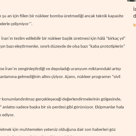
İ
d
ın şu an için fiilen bir nükleer bomba üretmediği ancak teknik kapasite
erle çelişmiyor’’.
İ
n’ın teslim edilebilir bir nükleer başlık üretmesi için hâlâ “birkaç yıl”
ın bazı eleştirmenler, sınırlı düzeyde de olsa bazı “kaba prototiplerin”
se İran’ın zenginleştirdiği ve depoladığı uranyum miktarındaki artışı
nlamına gelmediğinin altını çiziyor.
Ajans, nükleer programın “sivil
ılır konumlandırılmaz gerçekleşeceği değerlendirmelerinin gölgesinde,
 anlatısı sadece başka bir sis perdesi gibi görünüyor.
Ekipmanlar hala
m ediyor.
i delmek için muhtemelen yetersiz olduğuna dair son haberleri göz