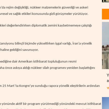
n’da rejim değişikliği, nükleer malzemelerin güvenliği ve askeri
evresel ve sağlık etkileri konusunda gizli görüşmeler yürütüyor.
kleri değerlendirirken diplomatik zemini kaybetmemeye çalıştığı
siyonu bilinçli biçimde yükseltirken işgal varlığı, İran’a yönelik
 haline geldiğini savunuyor.
tmediğine dair Amerikan istihbarat topluluğunun resmi
ha önce askıya aldığı nükleer silah programını yeniden başlattığını
Y
a
’ın 25 Mart’ta Kongre’ye sunduğu rapora yönelik eleştirilerin ardından
Y
rme yönünde aktif bir program yürütmediği yönündeki mevcut istihbarat