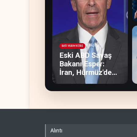
10.08.2026
BATI YARIM KÜRE
Eski ABD Savaş
Bakanı Esper:
İran, Hürmüz'de
üstünlüğün
kendisinde
olduğuna inanıyor
Alıntı