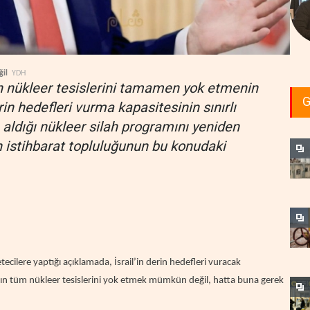
ğil
YDH
n nükleer tesislerini tamamen yok etmenin
G
in hedefleri vurma kapasitesinin sınırlı
a aldığı nükleer silah programını yeniden
n istihbarat topluluğunun bu konudaki
lere yaptığı açıklamada, İsrail’in derin hedefleri vuracak
an'ın tüm nükleer tesislerini yok etmek mümkün değil, hatta buna gerek