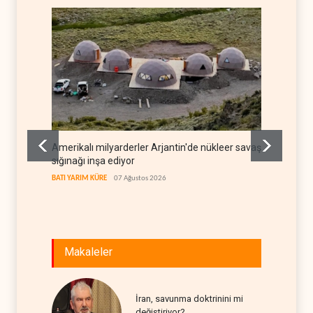
Amerikalı milyarderler Arjantin'de nükleer savaş
Bloomb
sığınağı inşa ediyor
trafiği
BATI YARIM KÜRE
07 Ağustos 2026
TÜRKİYE
Makaleler
İran, savunma doktrinini mi
değiştiriyor?