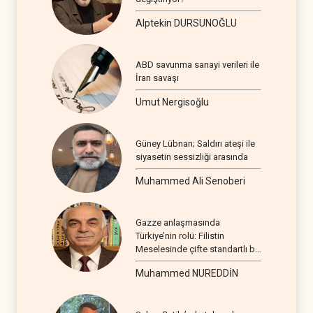
Alptekin DURSUNOĞLU
ABD savunma sanayi verileri ile
İran savaşı
Umut Nergisoğlu
Güney Lübnan; Saldırı ateşi ile
siyasetin sessizliği arasında
Muhammed Ali Senoberi
Gazze anlaşmasında
Türkiye’nin rolü: Filistin
Meselesinde çifte standartlı bir
seyir
Muhammed NUREDDİN