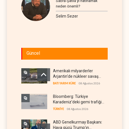
Sabra-Şatila’yı hatırlamak
neden önemli?
Selim Sezer
Güncel
Amerikalı milyarderler
Arjantin'de nükleer savaş
sığınağı inşa ediyor
BATI YARIM KÜRE
08 Ağustos 2026
Bloomberg: Türkiye
Karadeniz'deki gemi trafiğini
kısıtlamaya başladı
TÜRKİYE
08 Ağustos 2026
ABD Genelkurmay Başkanı:
Hava gücü Trump'ın