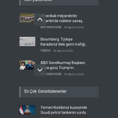
Amerikalı milyarderler
Arjantin'de nükleer savaş
sığınağı inşa ediyor
BATI YARIM KÜRE
08 Ağustos 2026
Bloomberg: Türkiye
Karadeniz'deki gemi trafiğini
kısıtlamaya başladı
TÜRKİYE
08 Ağustos 2026
ABD Genelkurmay Başkanı:
Hava gücü Trump'ın
hedeflerine yetmez
BATI YARIM KÜRE
08 Ağustos 2026
WSJ: İran, ABD’nin
En Çok Görüntülenenler
Körfez’deki hakimiyetini
sona erdiriyor
İRAN
08 Ağustos 2026
Yemen Kızıldeniz kuzeyinde
İran: ABD’nin kara saldırısı
Suudi petrol tankerini vurdu
planını başarısızlığa uğrattık