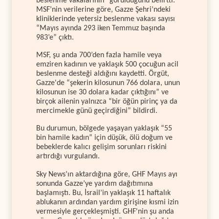
beslenme vakalarının” görüldüğünü belirtti.
MSF’nin verilerine göre, Gazze Şehri’ndeki
kliniklerinde yetersiz beslenme vakası sayısı
“Mayıs ayında 293 iken Temmuz başında
983’e” çıktı.
MSF, şu anda 700’den fazla hamile veya
emziren kadının ve yaklaşık 500 çocuğun acil
beslenme desteği aldığını kaydetti. Örgüt,
Gazze'de “şekerin kilosunun 766 dolara, unun
kilosunun ise 30 dolara kadar çıktığını” ve
birçok ailenin yalnızca “bir öğün pirinç ya da
mercimekle günü geçirdiğini” bildirdi.
Bu durumun, bölgede yaşayan yaklaşık “55
bin hamile kadın” için düşük, ölü doğum ve
bebeklerde kalıcı gelişim sorunları riskini
artırdığı vurgulandı.
Sky News’ın aktardığına göre, GHF Mayıs ayı
sonunda Gazze’ye yardım dağıtımına
başlamıştı. Bu, İsrail’in yaklaşık 11 haftalık
ablukanın ardından yardım girişine kısmi izin
vermesiyle gerçekleşmişti. GHF'nin şu anda