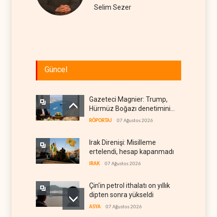
Selim Sezer
Güncel
Gazeteci Magnier: Trump,
Hürmüz Boğazı denetimini
doğrudan İran ve Umman'a
RÖPORTAJ
07 Ağustos 2026
teslim etti
Irak Direnişi: Misilleme
ertelendi, hesap kapanmadı
IRAK
07 Ağustos 2026
Çin'in petrol ithalatı on yıllık
dipten sonra yükseldi
ASYA
07 Ağustos 2026