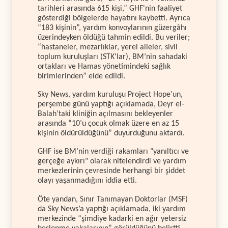
tarihleri arasında 615 kişi,” GHF'nin faaliyet
gösterdiği bölgelerde hayatını kaybetti. Ayrıca
“183 kişinin”, yardım konvoylarının güzergâhı
üzerindeyken öldüğü tahmin edildi. Bu veriler;
“hastaneler, mezarlıklar, yerel aileler, sivil
toplum kuruluşları (STK'lar), BM’nin sahadaki
ortakları ve Hamas yönetimindeki sağlık
birimlerinden” elde edildi.
Sky News, yardım kuruluşu Project Hope’un,
perşembe günü yaptığı açıklamada, Deyr el-
Balah’taki kliniğin açılmasını bekleyenler
arasında “10’u çocuk olmak üzere en az 15
kişinin öldürüldüğünü” duyurduğunu aktardı.
GHF ise BM’nin verdiği rakamları "yanıltıcı ve
gerçeğe aykırı" olarak nitelendirdi ve yardım
merkezlerinin çevresinde herhangi bir şiddet
olayı yaşanmadığını iddia etti.
Öte yandan, Sınır Tanımayan Doktorlar (MSF)
da Sky News’a yaptığı açıklamada, iki yardım
merkezinde “şimdiye kadarki en ağır yetersiz