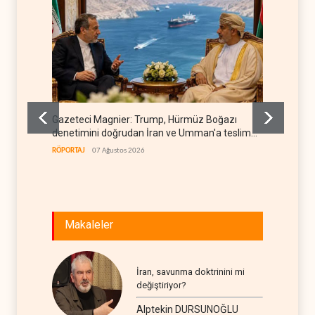
Gazeteci Magnier: Trump, Hürmüz Boğazı
Irak Di
denetimini doğrudan İran ve Umman'a teslim
kapan
etti
RÖPORTAJ
07 Ağustos 2026
IRAK
07
Makaleler
İran, savunma doktrinini mi
değiştiriyor?
Alptekin DURSUNOĞLU