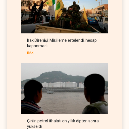
Suudi Arabistan, Türkiye ve
Pakistan ortak savunma
anlaşması imzaladı
ARAP DÜNYASI
07 Ağustos 2026
ABD, Suudi Arabistan'dan
petrol ithalatını 40 yıl sonra
Irak Direnişi: Misilleme ertelendi, hesap
ilk kez durdurdu
BATI YARIM KÜRE
07 Ağustos 2026
kapanmadı
IRAK
Çin'in petrol ithalatı on yıllık dipten sonra
yükseldi