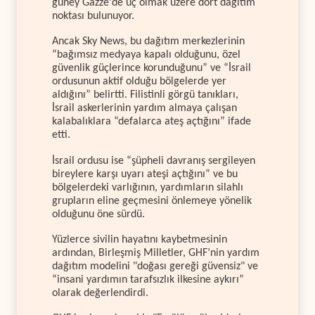
güney Gazze'de üç olmak üzere dört dağıtım
noktası bulunuyor.
Ancak Sky News, bu dağıtım merkezlerinin
“bağımsız medyaya kapalı olduğunu, özel
güvenlik güçlerince korunduğunu” ve “İsrail
ordusunun aktif olduğu bölgelerde yer
aldığını” belirtti. Filistinli görgü tanıkları,
İsrail askerlerinin yardım almaya çalışan
kalabalıklara “defalarca ateş açtığını” ifade
etti.
İsrail ordusu ise “şüpheli davranış sergileyen
bireylere karşı uyarı ateşi açtığını” ve bu
bölgelerdeki varlığının, yardımların silahlı
grupların eline geçmesini önlemeye yönelik
olduğunu öne sürdü.
Yüzlerce sivilin hayatını kaybetmesinin
ardından, Birleşmiş Milletler, GHF’nin yardım
dağıtım modelini "doğası gereği güvensiz" ve
“insani yardımın tarafsızlık ilkesine aykırı”
olarak değerlendirdi.