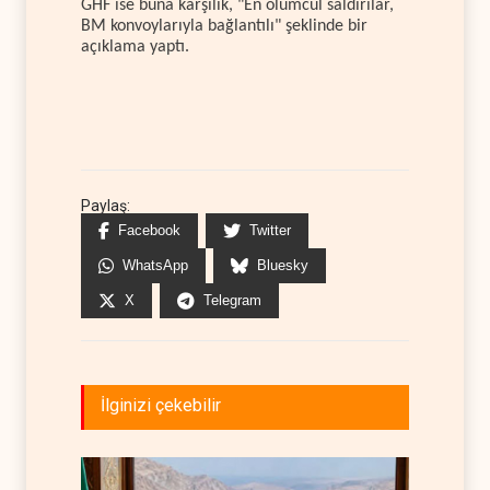
GHF ise buna karşılık, "En ölümcül saldırılar,
BM konvoylarıyla bağlantılı" şeklinde bir
açıklama yaptı.
Paylaş:
Facebook
Twitter
WhatsApp
Bluesky
X
Telegram
İlginizi çekebilir