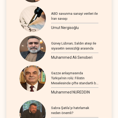
ABD savunma sanayi verileri ile
İran savaşı
Umut Nergisoğlu
Güney Lübnan; Saldırı ateşi ile
siyasetin sessizliği arasında
Muhammed Ali Senoberi
Gazze anlaşmasında
Türkiye’nin rolü: Filistin
Meselesinde çifte standartlı bir
seyir
Muhammed NUREDDİN
Sabra-Şatila’yı hatırlamak
neden önemli?