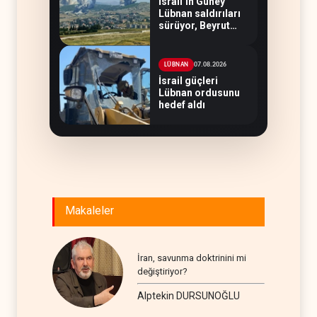
İsrail’in Güney
Lübnan saldırıları
sürüyor, Beyrut
suskun
07.08.2026
LÜBNAN
İsrail güçleri
Lübnan ordusunu
hedef aldı
Makaleler
İran, savunma doktrinini mi
değiştiriyor?
Alptekin DURSUNOĞLU