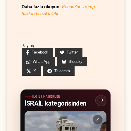
Daha fazla okuyun:
Kongre'de Trump
hakkında azil talebi
Paylaş:
Facebook
Twitter
WhatsApp
Bluesky
X
Telegram
İLGILI HABERLER
İSRAİL kategorisinden
↗