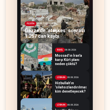
08.08.2026
FİLİSTİN
Gazze’de ‘ateşkes’ sonrası
1.257 can kaybı
08.08.2026
İSRAİL
Mossad’ın İran'a
karşı Kürt planı
neden çöktü?
08.08.2026
LÜBNAN
Hizbullah’ın
‘silahsızlandırılmasını’
kim denetleyecek?
08.08.2026
LÜBNAN