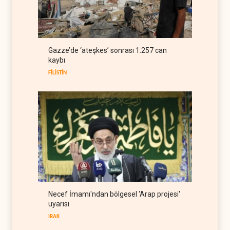
Karadeniz'deki gemi trafiğini
kısıtlamaya başladı
TÜRKİYE
08 Ağustos 2026
ABD Genelkurmay Başkanı:
Gazze’de ‘ateşkes’ sonrası 1.257 can
Hava gücü Trump'ın
kaybı
hedeflerine yetmez
BATI YARIM KÜRE
08 Ağustos 2026
FİLİSTİN
Necef İmamı'ndan bölgesel 'Arap projesi'
uyarısı
IRAK