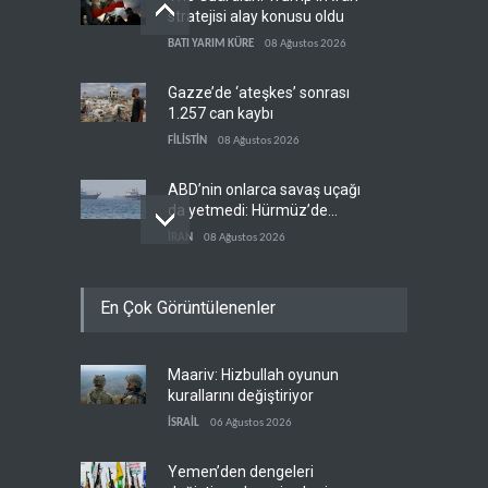
stratejisi alay konusu oldu
BATI YARIM KÜRE
08 Ağustos 2026
Gazze’de ‘ateşkes’ sonrası
1.257 can kaybı
FİLİSTİN
08 Ağustos 2026
ABD’nin onlarca savaş uçağı
da yetmedi: Hürmüz’de
gemi vuruldu
İRAN
08 Ağustos 2026
Necef İmamı'ndan bölgesel
En Çok Görüntülenenler
'Arap projesi' uyarısı
IRAK
08 Ağustos 2026
Maariv: Hizbullah oyunun
Mossad’ın İran'a karşı Kürt
kurallarını değiştiriyor
planı neden çöktü?
İSRAİL
06 Ağustos 2026
İSRAİL
08 Ağustos 2026
Yemen’den dengeleri