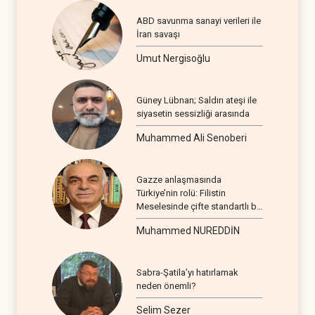
ABD savunma sanayi verileri ile
İran savaşı
Umut Nergisoğlu
Güney Lübnan; Saldırı ateşi ile
siyasetin sessizliği arasında
Muhammed Ali Senoberi
Gazze anlaşmasında
Türkiye’nin rolü: Filistin
Meselesinde çifte standartlı bir
seyir
Muhammed NUREDDİN
Sabra-Şatila’yı hatırlamak
neden önemli?
Selim Sezer