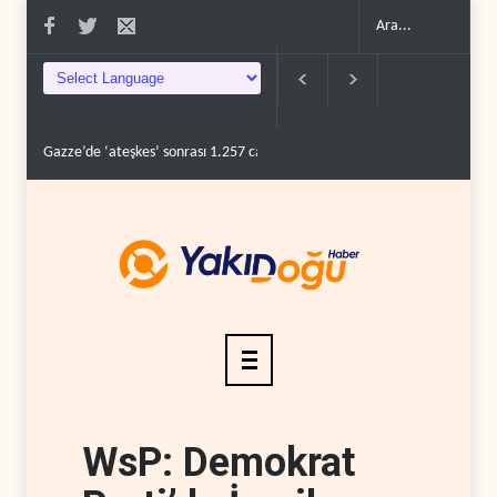
Gazze’de ‘ateşkes’ sonrası 1.257 can kaybı..
ABD’nin onlarca savaş uçağ
WsP: Demokrat