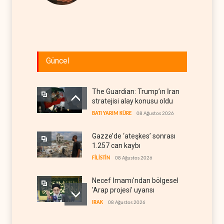
Güncel
The Guardian: Trump’ın İran
stratejisi alay konusu oldu
BATI YARIM KÜRE
08 Ağustos 2026
Gazze’de ‘ateşkes’ sonrası
1.257 can kaybı
FİLİSTİN
08 Ağustos 2026
Necef İmamı'ndan bölgesel
'Arap projesi' uyarısı
IRAK
08 Ağustos 2026