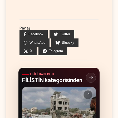
Paylaş:
Facebook
Twitter
WhatsApp
Bluesky
X
Telegram
İLGILI HABERLER
FİLİSTİN kategorisinden
↗