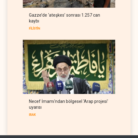
ABD Genelkurmay Başkanı:
Gazze’de ‘ateşkes’ sonrası 1.257 can
Hava gücü Trump'ın
kaybı
hedeflerine yetmez
BATI YARIM KÜRE
08 Ağustos 2026
FİLİSTİN
Necef İmamı'ndan bölgesel 'Arap projesi'
uyarısı
IRAK