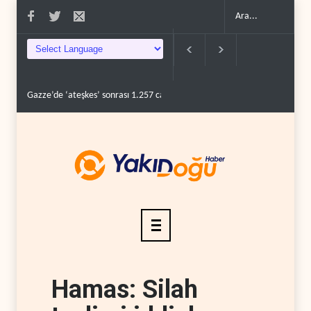
Gazze’de ‘ateşkes’ sonrası 1.257 can kaybı..
ABD’nin onlarca savaş uça
Hamas: Silah