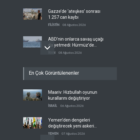
Gazze’de ‘ateşkes’ sonrası
1.257 can kaybı
FİLİSTİN
08 Ağustos 2026
ABD’nin onlarca savaş uçağı
da yetmedi: Hürmüz’de
gemi vuruldu
İRAN
08 Ağustos 2026
Necef İmamı'ndan bölgesel
En Çok Görüntülenenler
'Arap projesi' uyarısı
IRAK
08 Ağustos 2026
Maariv: Hizbullah oyunun
Mossad’ın İran'a karşı Kürt
kurallarını değiştiriyor
planı neden çöktü?
İSRAİL
06 Ağustos 2026
İSRAİL
08 Ağustos 2026
Yemen’den dengeleri
değiştirecek yeni askeri
denklem
YEMEN
07 Ağustos 2026