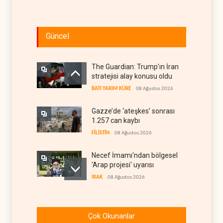
Güncel
The Guardian: Trump’ın İran
stratejisi alay konusu oldu
BATI YARIM KÜRE
08 Ağustos 2026
Gazze’de ‘ateşkes’ sonrası
1.257 can kaybı
FİLİSTİN
08 Ağustos 2026
Necef İmamı'ndan bölgesel
'Arap projesi' uyarısı
IRAK
08 Ağustos 2026
ABD’nin onlarca savaş uçağı
da yetmedi: Hürmüz’de
Çok Okunanlar
gemi vuruldu
İRAN
08 Ağustos 2026