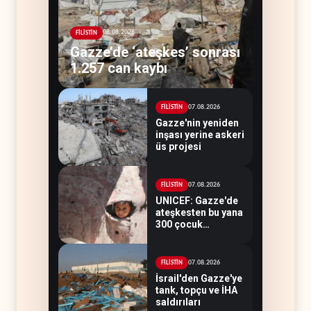
08.08.2026
FİLİSTİN
Gazze’de ‘ateşkes’ sonrası
1.257 can kaybı
07.08.2026
FİLİSTİN
Gazze'nin yeniden
inşası yerine askeri
üs projesi
07.08.2026
FİLİSTİN
UNICEF: Gazze'de
ateşkesten bu yana
300 çocuk
öldürüldü
07.08.2026
FİLİSTİN
İsrail'den Gazze'ye
tank, topçu ve İHA
saldırıları