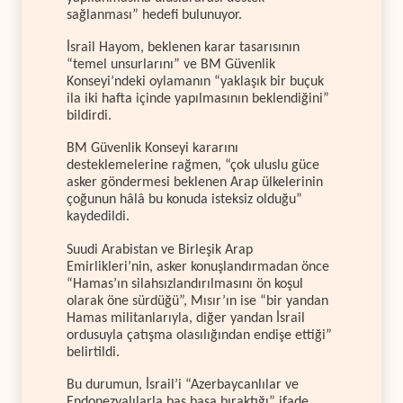
sağlanması” hedefi bulunuyor.
İsrail Hayom, beklenen karar tasarısının
“temel unsurlarını” ve BM Güvenlik
Konseyi’ndeki oylamanın “yaklaşık bir buçuk
ila iki hafta içinde yapılmasının beklendiğini”
bildirdi.
BM Güvenlik Konseyi kararını
desteklemelerine rağmen, “çok uluslu güce
asker göndermesi beklenen Arap ülkelerinin
çoğunun hâlâ bu konuda isteksiz olduğu”
kaydedildi.
Suudi Arabistan ve Birleşik Arap
Emirlikleri’nin, asker konuşlandırmadan önce
“Hamas’ın silahsızlandırılmasını ön koşul
olarak öne sürdüğü”, Mısır’ın ise “bir yandan
Hamas militanlarıyla, diğer yandan İsrail
ordusuyla çatışma olasılığından endişe ettiği”
belirtildi.
Bu durumun, İsrail’i “Azerbaycanlılar ve
Endonezyalılarla baş başa bıraktığı” ifade