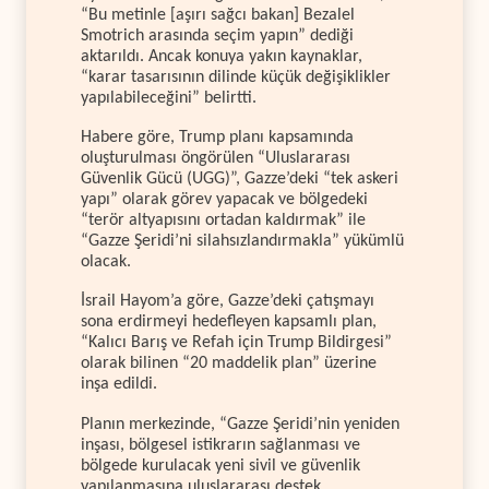
“Bu metinle [aşırı sağcı bakan] Bezalel
Smotrich arasında seçim yapın” dediği
aktarıldı. Ancak konuya yakın kaynaklar,
“karar tasarısının dilinde küçük değişiklikler
yapılabileceğini” belirtti.
Habere göre, Trump planı kapsamında
oluşturulması öngörülen “Uluslararası
Güvenlik Gücü (UGG)”, Gazze’deki “tek askeri
yapı” olarak görev yapacak ve bölgedeki
“terör altyapısını ortadan kaldırmak” ile
“Gazze Şeridi’ni silahsızlandırmakla” yükümlü
olacak.
İsrail Hayom’a göre, Gazze’deki çatışmayı
sona erdirmeyi hedefleyen kapsamlı plan,
“Kalıcı Barış ve Refah için Trump Bildirgesi”
olarak bilinen “20 maddelik plan” üzerine
inşa edildi.
Planın merkezinde, “Gazze Şeridi’nin yeniden
inşası, bölgesel istikrarın sağlanması ve
bölgede kurulacak yeni sivil ve güvenlik
yapılanmasına uluslararası destek