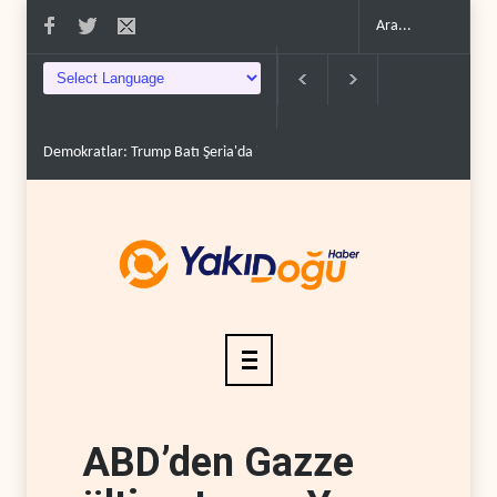
Demokratlar: Trump Batı Şeria'da işgalci yerleşimcilere ..
İsrail, beyi
ABD’den Gazze