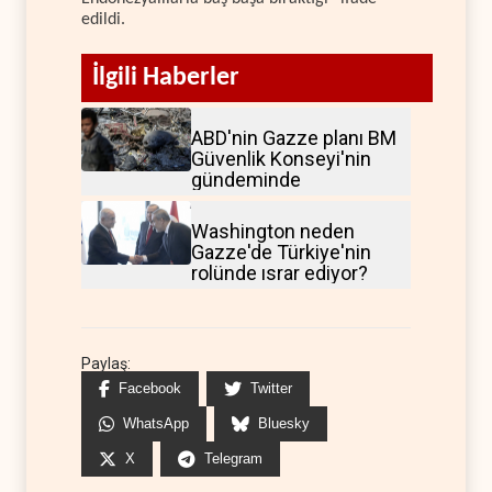
edildi.
İlgili Haberler
ABD'nin Gazze planı BM
Güvenlik Konseyi'nin
gündeminde
Washington neden
Gazze'de Türkiye'nin
rolünde ısrar ediyor?
Paylaş:
Facebook
Twitter
WhatsApp
Bluesky
X
Telegram