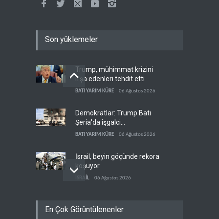
Son yüklemeler
Trump, mühimmat krizini
ifşa edenleri tehdit etti
BATI YARIM KÜRE
06 Ağustos 2026
Demokratlar: Trump Batı
Şeria'da işgalci
yerleşimcilere cezasızlık
BATI YARIM KÜRE
06 Ağustos 2026
sağladı
İsrail, beyin göçünde rekora
koşuyor
İSRAİL
06 Ağustos 2026
Kolombiya kartelleri
En Çok Görüntülenenler
Ukrayna'daki İHA
teknolojisinin peşine düştü