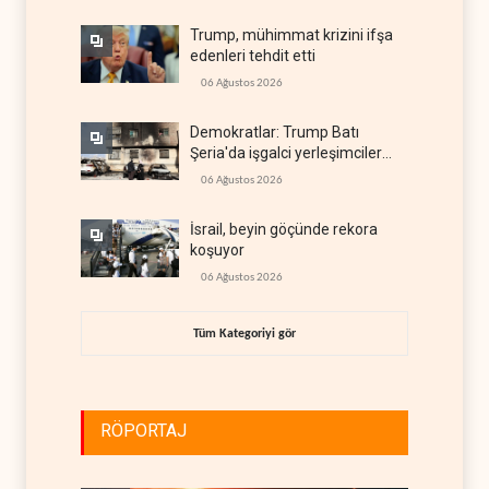
Trump, mühimmat krizini ifşa
edenleri tehdit etti
06 Ağustos 2026
Demokratlar: Trump Batı
Şeria'da işgalci yerleşimcilere
cezasızlık sağladı
06 Ağustos 2026
İsrail, beyin göçünde rekora
koşuyor
06 Ağustos 2026
Tüm Kategoriyi gör
RÖPORTAJ