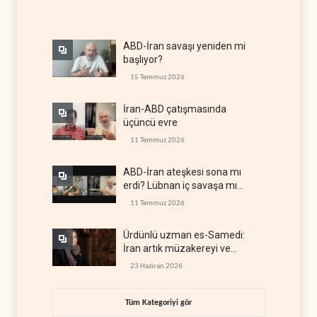
ABD-İran savaşı yeniden mi
başlıyor?
15 Temmuz 2026
İran-ABD çatışmasında
üçüncü evre
11 Temmuz 2026
ABD-İran ateşkesi sona mı
erdi? Lübnan iç savaşa mı
gidiyor?
11 Temmuz 2026
Ürdünlü uzman es-Samedi:
İran artık müzakereyi ve
çatışmayı aynı anda yürütüyor
23 Haziran 2026
Tüm Kategoriyi gör