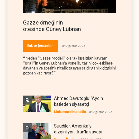
Gazze örneğinin
ötesinde Güney Lübnan
Rukiye Şemseddin
04 Ağustos 2026
❝Neden “Gazze Modeli” olarak kısaltılan kavram,
“İsrail”in Güney Lübnan’a yönelik, tarihi çok eskilere
dayanan ve spesifik nitelik taşıyan saldırganlık çizgisini
gözden kaçırıyor?❞
Ahmed Davutoğlu: 'Aydın'ı
katleden siyasetçi
Muhammed Nureddin
04 Ağustos 2026
Suudiler, Amerika'yı
dizginliyor: 'İran'la savaşı
kaldıracak gücümüz yok'