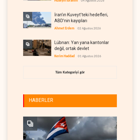
Hüseyin İbrahim
04 Ağustos 2026
İran’ın Kuveyt’teki hedefleri,
ABD’nin kayıpları
Ahmet Erdem
02 Ağustos 2026
Lübnan: Yan yana kantonlar
değil, ortak devlet
Kerim Haddad
01 Ağustos 2026
Tüm Kategoriyi gör
HABERLER