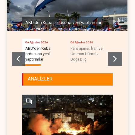
ABD'den Küba ordusuna yeni yaptırımlar
06 Ağustos 2026
06 Ağustos 2026
06 Ağustos 2
ABD'den Küba
Fars ajansı: İran ve
Trump, mü
ordusuna yeni
Umman Hürmüz
krizini ifşa
yaptırımlar
Boğazı iç
tehdit ett
ANALİZLER