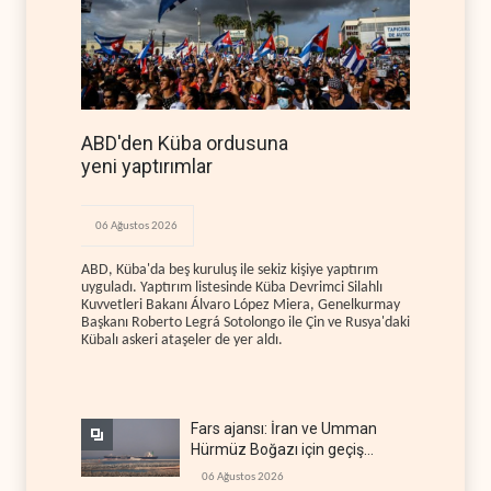
ABD'den Küba ordusuna
yeni yaptırımlar
06 Ağustos 2026
ABD, Küba'da beş kuruluş ile sekiz kişiye yaptırım
uyguladı. Yaptırım listesinde Küba Devrimci Silahlı
Kuvvetleri Bakanı Álvaro López Miera, Genelkurmay
Başkanı Roberto Legrá Sotolongo ile Çin ve Rusya'daki
Kübalı askeri ataşeler de yer aldı.
Fars ajansı: İran ve Umman
Hürmüz Boğazı için geçiş
koridorlarında anlaştı
06 Ağustos 2026