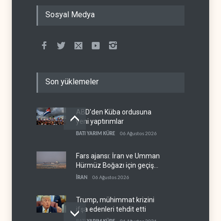
Sosyal Medya
Son yüklemeler
ABD'den Küba ordusuna
yeni yaptırımlar
BATI YARIM KÜRE
06 Ağustos 2026
Fars ajansı: İran ve Umman
Hürmüz Boğazı için geçiş
koridorlarında anlaştı
İRAN
06 Ağustos 2026
Trump, mühimmat krizini
ifşa edenleri tehdit etti