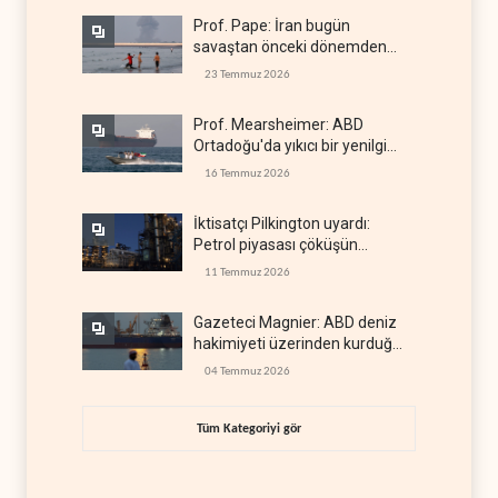
Prof. Pape: İran bugün
savaştan önceki dönemden
çok daha güçlü
23 Temmuz 2026
Prof. Mearsheimer: ABD
Ortadoğu'da yıkıcı bir yenilgi
aldı
16 Temmuz 2026
İktisatçı Pilkington uyardı:
Petrol piyasası çöküşün
eşiğinde
11 Temmuz 2026
Gazeteci Magnier: ABD deniz
hakimiyeti üzerinden kurduğu
küresel gücü kaybetti
04 Temmuz 2026
Tüm Kategoriyi gör