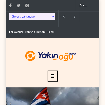
ars ajansı: İran ve Umman Hürmüz Boğazı için geçiş..
Trump, mühimmat krizini 