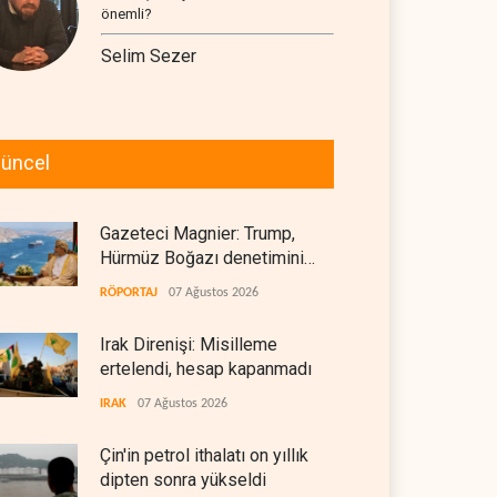
önemli?
Selim Sezer
üncel
Gazeteci Magnier: Trump,
Hürmüz Boğazı denetimini
doğrudan İran ve Umman'a
RÖPORTAJ
07 Ağustos 2026
teslim etti
Irak Direnişi: Misilleme
ertelendi, hesap kapanmadı
IRAK
07 Ağustos 2026
Çin'in petrol ithalatı on yıllık
dipten sonra yükseldi