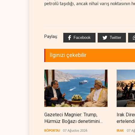
petrolü taşıdığı, ancak nihai varış noktasının 
Paylaş:
Facebook
Twitter
İlginizi çekebilir
Gazeteci Magnier: Trump,
Irak Dire
Hürmüz Boğazı denetimini
ertelend
doğrudan İran ve Umman'a
RÖPORTAJ
07 Ağustos 2026
IRAK
07 Ağ
teslim etti