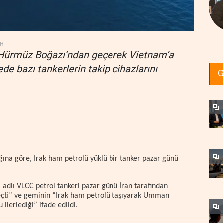
DH
r, Hürmüz Boğazı’ndan geçerek Vietnam’a
de bazı tankerlerin takip cihazlarını
G
ğına göre, Irak ham petrolü yüklü bir tanker pazar günü
 adlı VLCC petrol tankeri pazar günü İran tarafından
eçti” ve geminin “Irak ham petrolü taşıyarak Umman
ilerlediği” ifade edildi.