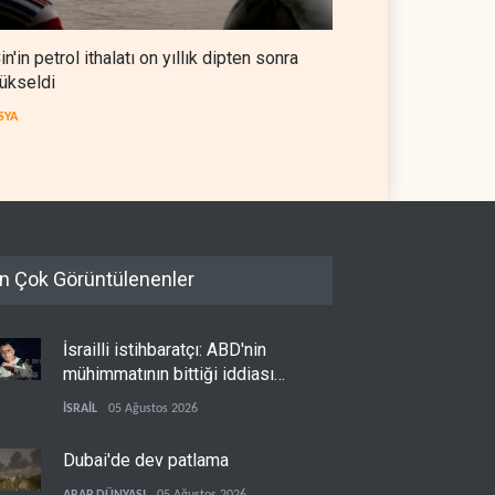
in'in petrol ithalatı on yıllık dipten sonra
ükseldi
SYA
n Çok Görüntülenenler
İsrailli istihbaratçı: ABD'nin
mühimmatının bittiği iddiası
bir iç kavga
İSRAİL
05 Ağustos 2026
Dubai'de dev patlama
ARAP DÜNYASI
05 Ağustos 2026