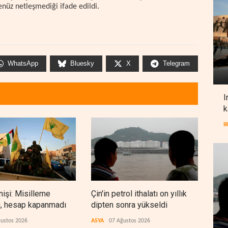
henüz netleşmediği ifade edildi.
WhatsApp
Bluesky
X
Telegram
I
k
I
nişi: Misilleme
Çin'in petrol ithalatı on yıllık
BAE,
i, hesap kapanmadı
dipten sonra yükseldi
sonr
düz
ustos 2026
ASYA
07 Ağustos 2026
ARAP