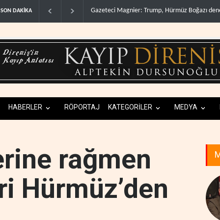
üz Boğazı denetimini doğru..
Irak Direnişi: Misilleme ertelendi, hesap kapa
SON DAKİKA
HABERLER
RÖPORTAJ
KATEGORİLER
MEDYA
erine rağmen
M
eri Hürmüz’den