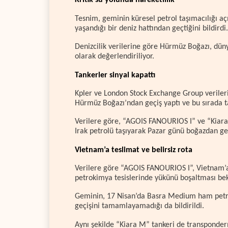
Kritik su yolunda hareketlilik
Tesnim, geminin küresel petrol taşımacılığı aç
yaşandığı bir deniz hattından geçtiğini bildirdi.
Denizcilik verilerine göre Hürmüz Boğazı, dünya
olarak değerlendiriliyor.
Tankerler sinyal kapattı
Kpler ve London Stock Exchange Group verileri
Hürmüz Boğazı’ndan geçiş yaptı ve bu sırada ta
Verilere göre, “AGOIS FANOURIOS I” ve “Kiara M”
Irak petrolü taşıyarak Pazar günü boğazdan ge
Vietnam’a teslimat ve belirsiz rota
Verilere göre “AGOIS FANOURIOS I”, Vietnam’a 
petrokimya tesislerinde yükünü boşaltması bek
Geminin, 17 Nisan’da Basra Medium ham petro
geçişini tamamlayamadığı da bildirildi.
Aynı şekilde “Kiara M” tankeri de transponderı 