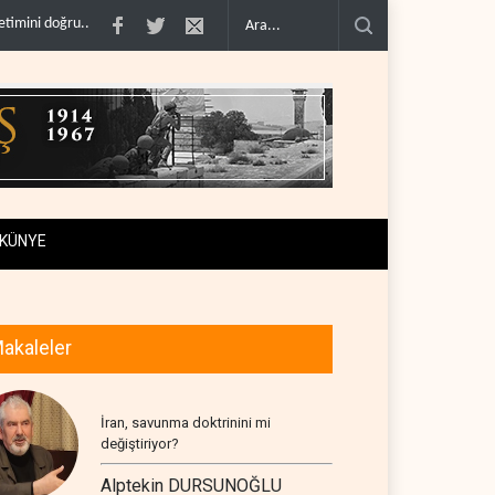
nmadı..
Çin'in petrol ithalatı on yıllık dipten sonra yükseldi..
BAE, OPEC'ten a
KÜNYE
akaleler
İran, savunma doktrinini mi
değiştiriyor?
Alptekin DURSUNOĞLU