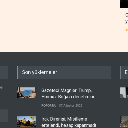
Ç
y
A
Son yüklemeler
E
ek
Gazeteci Magnier: Trump,
Hürmüz Boğazı denetimini
doğrudan İran ve Umman'a
RÖPORTAJ
07 Ağustos 2026
teslim etti
Irak Direnişi: Misilleme
ertelendi, hesap kapanmadı