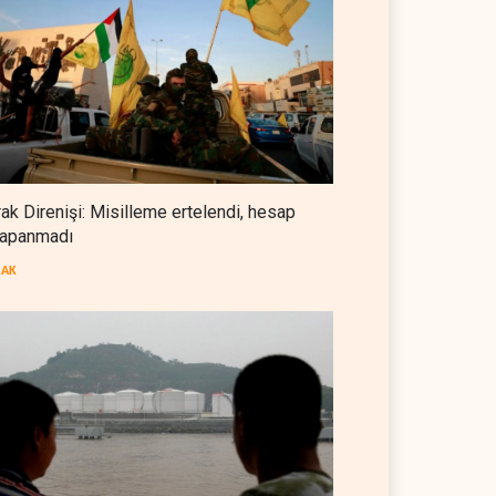
Foreign Affairs: ABD
Ortadoğu'dan elini çekmeli
BATI YARIM KÜRE
07 Ağustos 2026
Suudi Arabistan, Türkiye ve
Pakistan ortak savunma
anlaşması imzaladı
ARAP DÜNYASI
07 Ağustos 2026
rak Direnişi: Misilleme ertelendi, hesap
apanmadı
ABD, Suudi Arabistan'dan
petrol ithalatını 40 yıl sonra ilk
RAK
kez durdurdu
BATI YARIM KÜRE
07 Ağustos 2026
 OPEC'ten ayrıldıktan
The Telegraph: Hürmüz
a petrol üretimini rekor
anlaşması, İran’ın savaşı
eye çıkardı
kazandığını gösteriyor
 DÜNYASI
07 Ağustos 2026
BATI YARIM KÜRE
07 Ağustos 2026