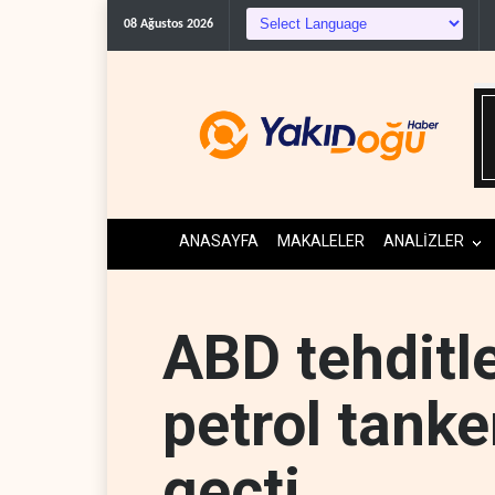
Gazeteci Magnier: Trump, Hürm
08 Ağustos 2026
ANASAYFA
MAKALELER
ANALİZLER
ABD tehditl
petrol tank
geçti