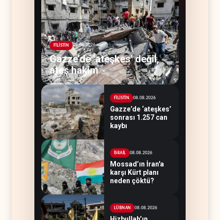
09.08.2026
FİLİSTİN
Gazze’de 'ateşkes' değil,
ateş hakim
08.08.2026
FİLİSTİN
Gazze’de ‘ateşkes’
sonrası 1.257 can
kaybı
08.08.2026
İSRAİL
Mossad’ın İran'a
karşı Kürt planı
neden çöktü?
08.08.2026
LÜBNAN
Hizbullah’ın