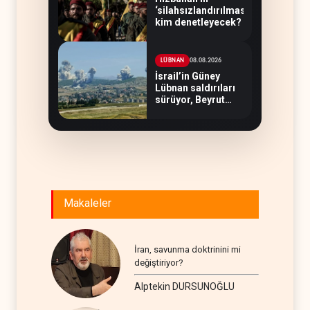
‘silahsızlandırılmasını’
kim denetleyecek?
08.08.2026
LÜBNAN
İsrail’in Güney
Lübnan saldırıları
sürüyor, Beyrut
suskun
Makaleler
İran, savunma doktrinini mi
değiştiriyor?
Alptekin DURSUNOĞLU