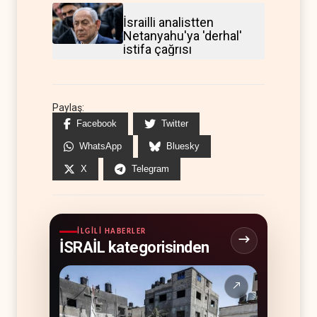
İsrailli analistten
Netanyahu'ya 'derhal'
istifa çağrısı
Paylaş:
Facebook
Twitter
WhatsApp
Bluesky
X
Telegram
İLGILI HABERLER
İSRAİL kategorisinden
↗