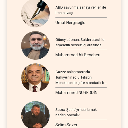
ABD savunma sanayi verileri ile
İran savaşı
Umut Nergisoğlu
Güney Lübnan; Saldırı ateşi ile
siyasetin sessizliği arasında
Muhammed Ali Senoberi
Gazze anlaşmasında
Türkiye’nin rolü: Filistin
Meselesinde çifte standartlı bir
seyir
Muhammed NUREDDİN
Sabra-Şatila’yı hatırlamak
neden önemli?
Selim Sezer