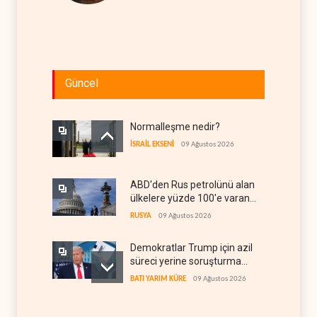
Güncel
Normalleşme nedir?
İSRAİL EKSENİ
09 Ağustos 2026
ABD'den Rus petrolünü alan
ülkelere yüzde 100'e varan
gümrük vergisi
RUSYA
09 Ağustos 2026
Demokratlar Trump için azil
süreci yerine soruşturma
hazırlıyor
BATI YARIM KÜRE
09 Ağustos 2026
Hürmüz krizi Guyana ve