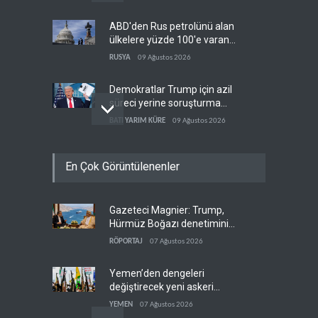
ABD'den Rus petrolünü alan
ülkelere yüzde 100'e varan
gümrük vergisi
RUSYA
09 Ağustos 2026
Demokratlar Trump için azil
süreci yerine soruşturma
hazırlıyor
BATI YARIM KÜRE
09 Ağustos 2026
Hürmüz krizi Guyana ve
En Çok Görüntülenenler
Afrika'daki petrol
üreticilerine yaradı
AFRİKA
09 Ağustos 2026
Gazeteci Magnier: Trump,
Pentagon silah şirketlerine
Hürmüz Boğazı denetimini
21 gün süre verdi
doğrudan İran ve Umman'a
RÖPORTAJ
07 Ağustos 2026
BATI YARIM KÜRE
09 Ağustos 2026
teslim etti
Yemen’den dengeleri
değiştirecek yeni askeri
denklem
YEMEN
07 Ağustos 2026