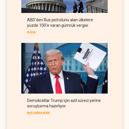
rejimiyle uzlaşma yok,
misilleme var
IRAK
09 Ağustos 2026
ABD'den Rus petrolünü alan ülkelere
The Guardian: Trump’ın İran
yüzde 100'e varan gümrük vergisi
stratejisi alay konusu oldu
RUSYA
BATI YARIM KÜRE
08 Ağustos 2026
Demokratlar Trump için azil süreci yerine
soruşturma hazırlıyor
BATI YARIM KÜRE