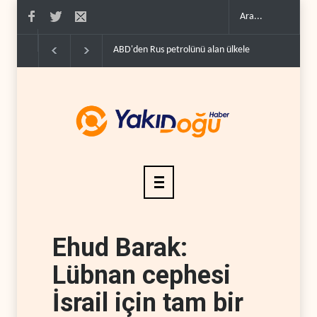
ABD'den Rus petrolünü alan ülkelere yüzde 100'e var
Ehud Barak:
Lübnan cephesi
İsrail için tam bir