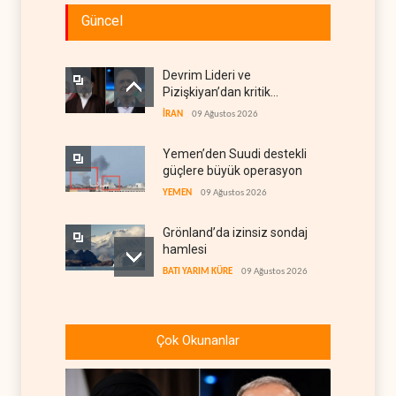
Güncel
Devrim Lideri ve
Pizişkiyan’dan kritik
görüşme
İRAN
09 Ağustos 2026
Yemen’den Suudi destekli
güçlere büyük operasyon
YEMEN
09 Ağustos 2026
Grönland’da izinsiz sondaj
hamlesi
BATI YARIM KÜRE
09 Ağustos 2026
Arakçi: ‘İran, tüm baskılara
rağmen direnişini
Çok Okunanlar
sürdürecek’
İRAN
09 Ağustos 2026
Yemen, Aramco’yu vurdu