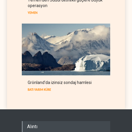
Yemen’den Suudi destekli güçlere büyük
operasyon
BATI YARIM KÜRE
09 Ağustos 2026
YEMEN
Grönland’da izinsiz sondaj hamlesi
BATI YARIM KÜRE
Alıntı