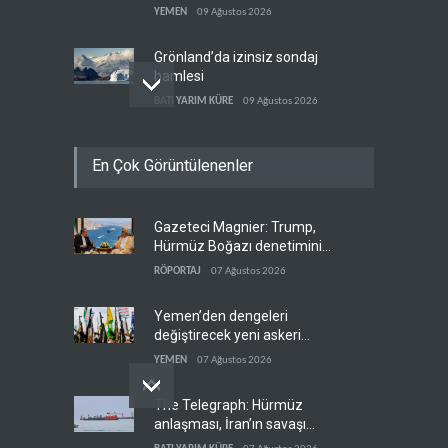
YEMEN
09 Ağustos 2026
Grönland’da izinsiz sondaj
hamlesi
BATI YARIM KÜRE
09 Ağustos 2026
Arakçi: ‘İran, tüm baskılara
En Çok Görüntülenenler
rağmen direnişini
sürdürecek’
İRAN
09 Ağustos 2026
Gazeteci Magnier: Trump,
Yemen, Aramco’yu vurdu
Hürmüz Boğazı denetimini
YEMEN
09 Ağustos 2026
doğrudan İran ve Umman'a
RÖPORTAJ
07 Ağustos 2026
teslim etti
Yemen’den dengeleri
değiştirecek yeni askeri
denklem
YEMEN
07 Ağustos 2026
The Telegraph: Hürmüz
anlaşması, İran’ın savaşı
kazandığını gösteriyor