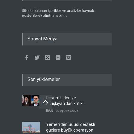
Sitede bulunun içerikler ve analizler kaynak
gösterilerek alıntılanabilir .
Sosyal Medya
Son yüklemeler
Devrim Lideri ve
Pizişkiyan’dan kritik
görüşme
İRAN
09 Ağustos 2026
Yemen’den Suudi destekli
güçlere büyük operasyon