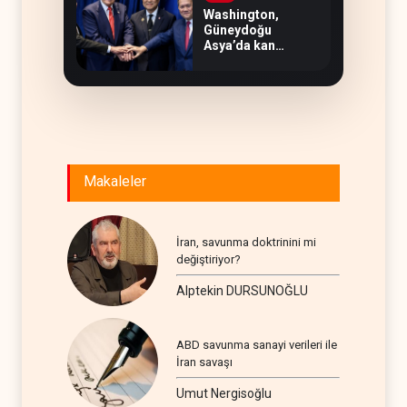
Washington,
Güneydoğu
Asya’da kan
kaybediyor
Makaleler
İran, savunma doktrinini mi
değiştiriyor?
Alptekin DURSUNOĞLU
ABD savunma sanayi verileri ile
İran savaşı
Umut Nergisoğlu