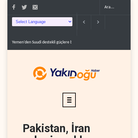
Yemen’den Suudi destekli güçlere büyük operasyon..
Grönland’da izinsi
Pakistan, İran