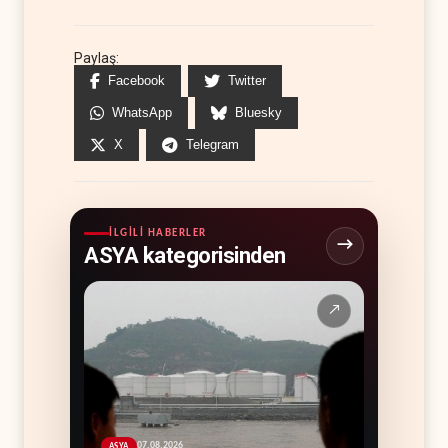
Paylaş:
Facebook
Twitter
WhatsApp
Bluesky
X
Telegram
İLGILI HABERLER
ASYA kategorisinden
↗
07.08.2026
ASYA