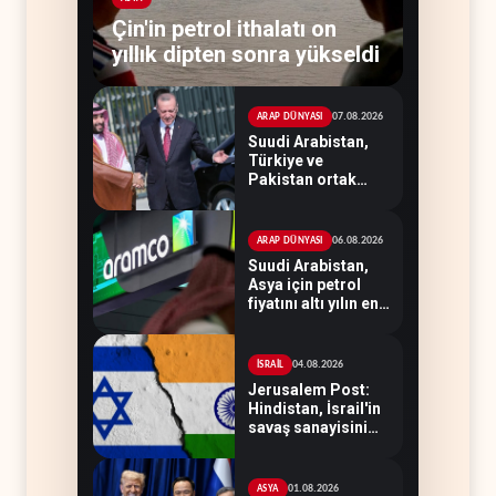
Çin'in petrol ithalatı on
yıllık dipten sonra yükseldi
07.08.2026
ARAP DÜNYASI
Suudi Arabistan,
Türkiye ve
Pakistan ortak
savunma
anlaşması
imzaladı
06.08.2026
ARAP DÜNYASI
Suudi Arabistan,
Asya için petrol
fiyatını altı yılın en
düşüğüne indirdi
04.08.2026
İSRAİL
Jerusalem Post:
Hindistan, İsrail'in
savaş sanayisini
besledi
01.08.2026
ASYA