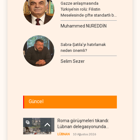
Gazze anlaşmasında
Türkiye’nin rolü: Filistin
Meselesinde çifte standartlı bir
seyir
Muhammed NUREDDİN
Sabra-Şatila’yı hatırlamak
neden önemli?
Selim Sezer
Güncel
Roma görüşmeleri tıkandı:
Lübnan delegasyonunda
anlaşmazlık çıktı
LÜBNAN
10 Ağustos 2026