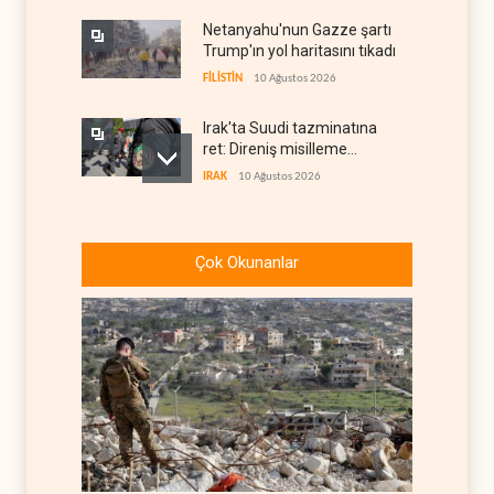
Netanyahu'nun Gazze şartı
Trump'ın yol haritasını tıkadı
FİLİSTİN
10 Ağustos 2026
Irak'ta Suudi tazminatına
ret: Direniş misilleme
şartında ısrarlı
IRAK
10 Ağustos 2026
Yemen ordusu Suudi
güçlerinin Muha'daki askeri
Çok Okunanlar
depolarını vurdu
YEMEN
10 Ağustos 2026
Nüceba Hareketi: ABD'nin
Irak petrolü üzerindeki
hakimiyeti bitmeli
IRAK
10 Ağustos 2026
İsraillilerin beşte biri ülkeyi
terk etmeyi düşünüyor
İSRAİL
10 Ağustos 2026