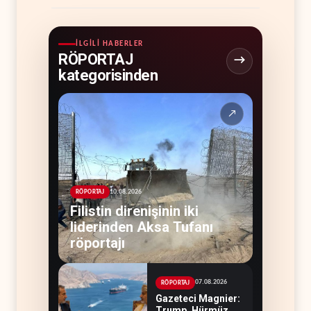
İLGILI HABERLER
RÖPORTAJ
kategorisinden
↗
10.08.2026
RÖPORTAJ
Filistin direnişinin iki
liderinden Aksa Tufanı
röportajı
07.08.2026
RÖPORTAJ
Gazeteci Magnier:
Trump, Hürmüz