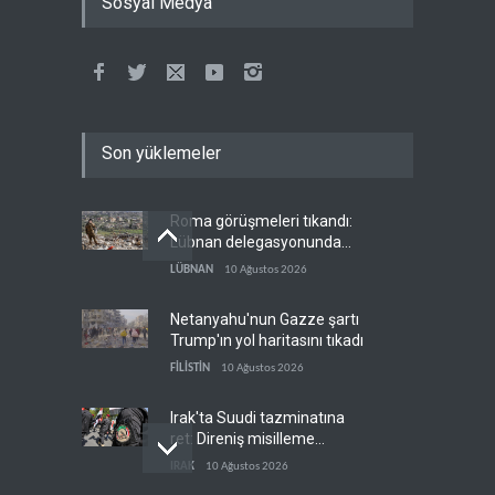
Sosyal Medya
Son yüklemeler
Roma görüşmeleri tıkandı:
Lübnan delegasyonunda
anlaşmazlık çıktı
LÜBNAN
10 Ağustos 2026
Netanyahu'nun Gazze şartı
Trump'ın yol haritasını tıkadı
FİLİSTİN
10 Ağustos 2026
Irak'ta Suudi tazminatına
ret: Direniş misilleme
şartında ısrarlı
IRAK
10 Ağustos 2026