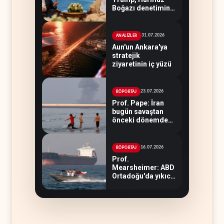
Boğazı denetimini
doğrudan İran ve
Umman'a teslim
etti
31.07.2026
ANALİZLER
Aun'un Ankara'ya
stratejik
ziyaretinin iç yüzü
23.07.2026
RÖPORTAJ
Prof. Pape: İran
bugün savaştan
önceki dönemden
çok daha güçlü
16.07.2026
RÖPORTAJ
Prof.
Mearsheimer: ABD
Ortadoğu'da yıkıcı
bir yenilgi aldı